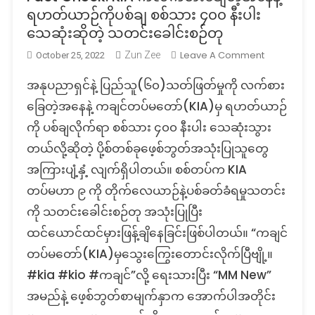
ရဟတ်ယာဉ်ကိုပစ်ချ စစ်သား ၄၀၀ နီးပါး
သေဆုံးဆိုတဲ့ သတင်းခေါင်းစဉ်တု
On
Leave A Comment
Zun Zee
October 25, 2022
Fact
အနုပညာရှင်နဲ့ ပြည်သူ(၆၀)သတ်ဖြတ်မှုကို လက်စား
Check:
KIA
ခြေတဲ့အနေနဲ့ ကချင်တပ်မတော်(KIA)မှ ရဟတ်ယာဉ်
ကလက်
ကို ပစ်ချလိုက်ရာ စစ်သား ၄၀၀ နီးပါး သေဆုံးသွား
စား
တယ်လို့ဆိုတဲ့ ပို့စ်တစ်ခုဖေ့စ်ဘွတ်အသုံးပြုသူတွေ
ချေ
အကြားပျံ့နှံ့ လျက်ရှိပါတယ်။ စစ်တပ်က KIA
တဲ့
အနေ
တပ်မဟာ ၉ ကို တိုက်လေယာဉ်နဲ့ပစ်ခတ်ခံရမှုသတင်း
နဲ့
ကို သတင်းခေါင်းစဉ်တု အသုံးပြုပြီး
ရဟတ်ယာဉ်
ထင်ယောင်ထင်မှားဖြန့်ချိနေခြင်းဖြစ်ပါတယ်။ “ကချင်
ကို
ပစ်
တပ်မတော်(KIA)မှသွေးကြွေးတောင်းလိုက်ပြီဗျို့။
ချ
#kia #kio #ကချင်”လို့ ရေးသားပြီး “MM New”
စစ်သား
အမည်နဲ့ ဖေ့စ်ဘွတ်စာမျက်နှာက အောက်ပါအတိုင်း
၄၀၀
နီးပါး