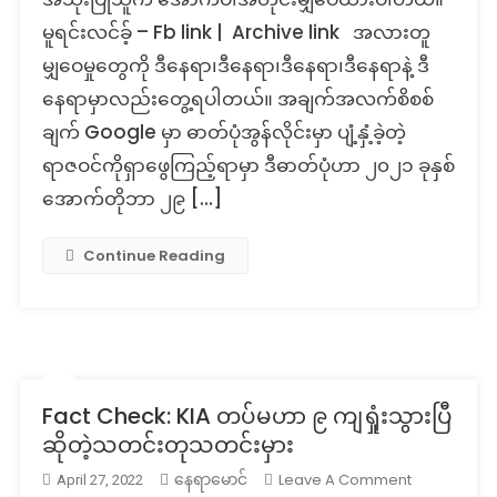
မူရင်းလင်ခ့် – Fb link | Archive link အလားတူ
မျှဝေမှုတွေကို ဒီနေရာ၊ဒီနေရာ၊ဒီနေရာ၊ဒီနေရာနဲ့ ဒီ
နေရာမှာလည်းတွေ့ရပါတယ်။ အချက်အလက်စိစစ်
ချက် Google မှာ ဓာတ်ပုံအွန်လိုင်းမှာ ပျံ့နှံ့ခဲ့တဲ့
ရာဇဝင်ကိုရှာဖွေကြည့်ရာမှာ ဒီဓာတ်ပုံဟာ ၂၀၂၁ ခုနှစ်
အောက်တိုဘာ ၂၉ […]
Continue Reading
Fact Check: KIA တပ်မဟာ ၉ ကျရှုံးသွားပြီ
ဆိုတဲ့သတင်းတုသတင်းမှား
On
Leave A Comment
နေရာမောင်
April 27, 2022