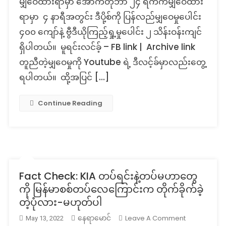
မျှဝေထားရာမှာ အောက်တိုဘာ ၂၄ ရက်ကမျှဝေထား
သေဆုံး
ရာမှာ ၄ နာရီအတွင်း ဒီပို့စ်ကို ပြန်လည်မျှဝေမှုပေါင်း
ဆို
၄၀၀ ကျော်နဲ့ ဗွီဒီယိုကြည့်ရှု့မှုပေါင်း ၂ သိန်းဝန်းကျင်
တဲ့
သတင်းခေါင်
ရှိပါတယ်။ မူရင်းလင်ခ့် – FB link | Archive link
တု
တူညီတဲ့မျှဝေမှုကို Youtube ရဲ့ ဒီလင့်ခ်မှာလည်းတွေ့
ရပါတယ်။ ထို့အပြင် […]
Continue Reading
Fact Check: KIA တပ်ရင်းနဲ့တပ်မဟာတွေ
ကို မြန်မာစစ်တပ်လေကြောင်းက တိုက်ခိုက်ခဲ့
တဲ့ပုံလား-မဟုတ်ပါ
On
Leave A Comment
နေရာမောင်
May 13, 2022