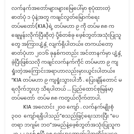
Fact
လက်နက်အတော်များများမြေပေါ်မှာ စုပုံထားတဲ့
Check:
KIA
ဓာတ်ပုံ ၁ ပုံနဲ့အတူ ကချင်လွတ်မြောက်ရေး
တပ်မဟာ
တပ်မတော်(KIA)ရဲ့ တပ်မဟာ ၉ ကို တပ်မ ၈၈ က
၉
ချေမှုန်းလိုက်ပြီဆိုတဲ့ ပို့စ်တစ်ခု ဖေ့စ်ဘွတ်အသုံးပြုသူ
ကျ
တွေ အကြားပျံ့နှံ့ လျက်ရှိပါတယ်။ တကယ်တော့
ရှုံး
သွား
ဓာတ်ပုံဟာ ၂၀၁၆ ခုနှစ်ကတည်း အင်တာနက်မှာ ပျံ့နှံ့
ပြီ
ခဲ့ပြီးဖြစ်သလို ကချင်လက်နက်ကိုင် တပ်မဟာ ၉ ကျ
ဆို
ရှုံးတဲ့အကြောင်းအရာဟာလည်းမှားယွင်းပါတယ်။
တဲ့
သတင်း
“KIA တပ်မဟာ ၉ ကျရှုံးသွားပါဘီ . ပြေးချိန်တောင် မ
တု
ရလိုက်ဘူးဟု သိရပါတယ် … ပြည်ထောင်စုမြန်မာ့
သတင်း
တပ်မတော် တပ်မ ၈၈ ကတွယ်လိုက်တာပါ.
မှား
KIA အလောင်း ၂၀၀ ကျော် . လက်နက်မျိုးစုံ
၃၀၀ ကျော်ရရှိပါသည်”စသည်ဖြင့်ရေးသားပြီး “ပေ
တရာ ဘဂျမ်း ဘဝ”အမည်နဲ့ဖေ့စ်ဘွတ်အသုံးပြုသူက
၂၀၂၂ ခုနှစ် ဧပြီ ၁၈ ရက်မှာအောက်ပါအတိုင်းမျှဝေ