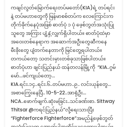
Fact
ကချင်လွတ်မြောက်ရေးတပ်မတော်(KIA)ရဲ့ တပ်ရင်း
Check:
KIA
နဲ့ တပ်မဟာတွေကို မြန်မာစစ်တပ်က လေကြောင်းက
တပ်ရင်း
တိုက်ခိုက်နေပုံအဖြစ် ဓာတ်ပုံ ၁ ပုံ ဖေ့စ်ဘွတ်အသုံးပြု
နဲ့
သူတွေ အကြား ပျံ့နှံ့လျှက်ရှိပါတယ်။ ဓာတ်ပုံထဲမှာ
တပ်မဟာ
အဝေးတစ်နေရာက အဆောက်အဦးတွေဆီကနေ
တွေ
ကို
မီးခိုးတွေ ပျံတက်နေတာကို မြင်တွေ့ရပါတယ်။
မြန်မာ
တကယ်တော့ သတင်းမှားတစ်ခုသာဖြစ်ပါတယ်။
စစ်တပ်
ဓာတ်ပုံဟာ ချင်းပြည်နယ် ထန်တလန်မြို့ကို “KIA..ဂွမ်
လေကြောင်း
က
မော်…ဖင်ကျယ်တော့…
တိုက်ခိုက်
KIA.ရင်း.၁၄..ရင်း.၆..တပ်မဟာ..၉.. လင်းယုန်တွေ…
ခဲ့
အစာကြွေးနေပြီ.. 10-5-22..အာရုံဦး…
တဲ့
ပုံ
NCA..ဖောက်ဖျက်.ဆုံးမခြင်း..သင်ခဏ်းစာ. Sittway
လား-
Thitsar @ကရင်ပြည်နယ်”လို့ရေးသားပြီး
မဟုတ်
“Fighterforce Fighterforce”အမည်နဲ့ဖေ့စ်ဘွတ်
ပါ
အသုံးပြုသူက အောက်ပါအတိုင်းမျှဝေထားပါတယ်။