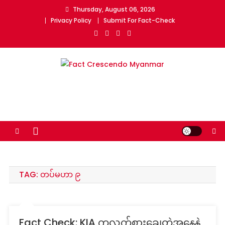
Skip
Thursday, August 06, 2026
to
Privacy Policy
Submit For Fact-Check
content
Fact Crescendo Myanmar
The fact behind every news!
TAG:
တပ်မဟာ ၉
Fact Check: KIA ကလက်စားချေတဲ့အနေနဲ့