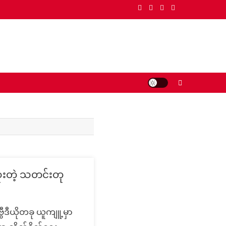
ုံးတဲ့ သတင်းတု
ွီဒီယိုတခု ယူကျူ့မှာ