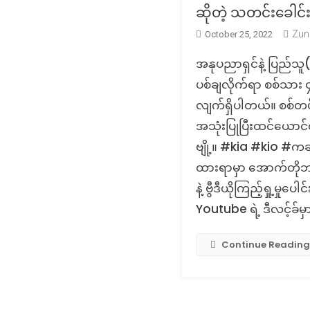
ဆိုတဲ့ သတင်းခေါင်
Zun
October 25, 2022
အနုပညာရှင်နဲ့ ပြည်သ
ပစ်ချလိုက်ရာ စစ်သား ၄၀
လျက်ရှိပါတယ်။ စစ်တပ
အသုံးပြုပြီးထင်ယောင်
ဗျို့။ #kia #kio #ကခ
ထားရာမှာ အောက်တိုဘာ 
နဲ့ ဗွီဒီယိုကြည့်ရှု့မှု
Youtube ရဲ့ ဒီလင့်ခ်
Continue Reading