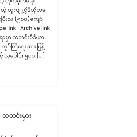
တိုက်ခိုက်ရေး
ဲ့ ယူကျူ့ဗွီဒီယိုတခု
ီးပြီးလူ (၅၀၀)ကျော်
e link | Archive link
ရာမှာ သတင်းမီဒီယာ
 လုပ်ကြံရေးသားဖြန့်
် လူပေါင်း ၅၀၀ […]
ဲ့ သတင်းမှား