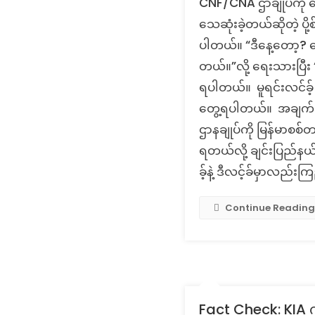
CNF/CNA ဌာချုပ်ကို လေ
သေဆုံးခဲ့တယ်ဆိုတဲ့ ပိ
ပါတယ်။ “ဒီနေ့တော့?
တယ်။”လို့ ရေးသားပြီး
ရပါတယ်။ မူရင်းလင်ခ့် 
တွေ့ရပါတယ်။ အချက်အ
ဌာနချုပ်ကို မြန်မာစစ်တ
ရတယ်လို့ ချင်းပြည်နယ
ခ့်နဲ့ ဒီလင့်ခ်မှာလည်
Continue Reading
Fact Check: KIA 