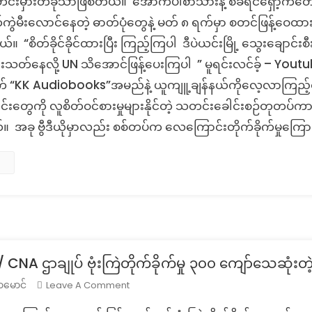
်းမှားတခုသာဖြစ်တယ်။ အောက်ပါစာသားနဲ့ စခရင်ရှော့ကတော့ 
ပဲ
ကွဲမီးလောင်နေတဲ့ ဓာတ်ပုံတွေနဲ့ မတ် ၈ ရက်မှာ စတင်ဖြန့်ဝေထားတ
ယင်း
 “စိတ်ခိုင်ခိုင်ထားပြီး ကြည့်ကြပါ ဒီပဲယင်းမြို့ သွေးချောင်းစ
မှာ
်းသတ်နေလို့ UN သိအောင်ဖြန့်ပေးကြပါ ” မူရင်းလင်ခ့် – Youtub
လေကြောင်း
တိုက်ခိုက်
 “KK Audiobooks”အမည်နဲ့ ယူကျူ့ချန်နယ်ကိုလေ့လာကြည့်
မှု
င်းတွေကို လူစိတ်ဝင်စားမှုများနိုင်တဲ့ သတင်းခေါင်းစဉ်တုတပ်ကာ
ကြောင့်
ခု ဗွီဒီယိုမှာလည်း စစ်တပ်က လေကြောင်းတိုက်ခိုက်မှုကြောင့
လူ
၅၀၀
သေဆုံး
တဲ့
သတင်း
တု
NA ဌာချုပ် ဗုံးကြဲတိုက်ခိုက်မှု ၃၀၀ ကျော်သေဆုံးတ
On
Leave A Comment
ာမောင်
Fact