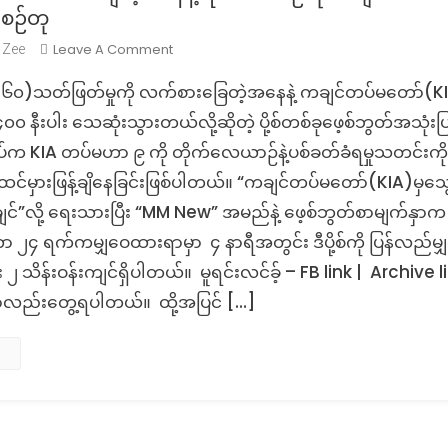
းစဉ်တု
On
Leave A Comment
 Zee
Fact
ူ(၆၀)သတ်ဖြတ်မှုကို လက်စားခြေတဲ့အနေနဲ့ ကချင်တပ်မတော်(K
Check:
KIA
၀ နီးပါး သေဆုံးသွားတယ်လို့ဆိုတဲ့ ပို့စ်တစ်ခုဖေ့စ်ဘွတ်အသုံးပြ
ကလက်
်က KIA တပ်မဟာ ၉ ကို တိုက်လေယာဉ်နဲ့ပစ်ခတ်ခံရမှုသတင်းကိ
စား
ထင်မှားဖြန့်ချိနေခြင်းဖြစ်ပါတယ်။ “ကချင်တပ်မတော်(KIA)မှသွ
ချေ
ျင်”လို့ ရေးသားပြီး “MM New” အမည်နဲ့ ဖေ့စ်ဘွတ်စာမျက်နှာ
တဲ့
အနေ
၂၄ ရက်ကမျှဝေထားရာမှာ ၄ နာရီအတွင်း ဒီပို့စ်ကို ပြန်လည်မျှဝ
နဲ့
ပေါင်း ၂ သိန်းဝန်းကျင်ရှိပါတယ်။ မူရင်းလင်ခ့် – FB link | Archive l
ရဟတ်ယာဉ်
မှာလည်းတွေ့ရပါတယ်။ ထို့အပြင် […]
ကို
ပစ်
ချ
စစ်သား
၄၀၀
နီးပါး
သေဆုံး