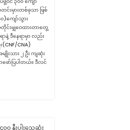
ဖွဲ့ဝင် ၃၀၀ ကျော်
သတင်းမှားတစ်ခုသာ ဖြစ်
၀)ကျော်သွား
အတိုင်းမျှဝေထားတာတွေ့
ရာနဲ့ ဒီနေရာမှာ လည်း
်ဦး(CNF/CNA)
အမျိုးသား ၂ ဦး ကျဆုံး
ှာဖော်ပြပါတယ်။ ဒီလင်
၀၀ နီးပါးသေဆုံး