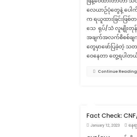
ဖြန့်ဝေထားတာဟာ သတင
လေယာဉ်ပုံတွေနဲ့ ပေါက်
က ရယူထားခြင်းဖြစ်တယ်။
သေ ရုပ်/သံ လူမျိုးတုန
အချက်အလက်စိစစ်ချက်
တွေမှာဖော်ပြခဲ့တဲ့ သတ
ဝေနေတာ တွေ့ရပါတယ်။ အ
Continue Reading
Fact Check: CNF/ C
နေရ
January 12, 2023