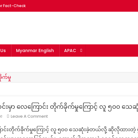
or Fact-Check
mar
 Us
Myanmar English
APAC
က်မှု
င်းမှာ လေကြောင်း တိုက်ခိုက်မှုကြောင့် လူ ၅၀၀ သေဆ
On
Leave A Comment
e
Fact
ာင်းတိုက်ခိုက်မှုကြောင့် လူ ၅၀၀ သေဆုံးခဲ့တယ်လို့ ဆိုလိုထားတဲ့ ဗ
Check:
ဒီ