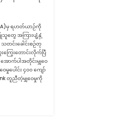
IA)မှ ရဟတ်ယာဉ်ကို
ုသူတွေ အကြားပျံ့နှံ့
ု သတင်းခေါင်းစဉ်တု
ေးကြွေးတောင်းလိုက်ပြီ
က အောက်ပါအတိုင်းမျှဝေ
ေမှုပေါင်း ၄၀၀ ကျော်
ink တူညီတဲ့မျှဝေမှုကို