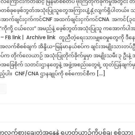
ကြောင်းကတဆင့် မြန်မာစစ်တပ် ဗုံးကြဲတိုက်ခိုက်မှုအတွင်း တပ်
Check:
CNF/
ု့စ်တစ်ခုဖေ့စ်ဘွတ်အသုံးပြုသူတွေအကြားပျံ့နှံ့လျက်ရှိပါတယ်။ 
CNA
 အောက်ချင်းငှက်ကင်CNF အထက်ချင်းငှက်ကင်CNA အကင်(၃၀
ဌာ
 “ကိုကို့ ငယ်လေး” အမည်နဲ့ ဖေ့စ်ဘွတ်အသုံးပြုသူ ကအောက်ပါ
ချုပ်
– FB link | Archive link တူညီတဲ့ရေးသားမျှဝေမှုတွေကို ဒီနေ
ဗုံးကြဲ
တိုက်ခိုက်
လက်စိစစ်ချက် အိန္ဒိယ-မြန်မာနယ်စပ်က ချင်းအမျိုးသားတပ
မှု
ပ်က တိုက်လေယာဉ် အသုံးပြုတိုက်ခိုက်မှုမှာ အမျိုးသမီး ၃ ဦးနဲ့ 
၃၀၀
်အခြေစိုက် သတင်းဌာနတွေနဲ့ အဖွဲ့အစည်းတွေရဲ့ ထုတ်ပြန်ချက်မ
ကျော်
သေဆုံး
းကြည့်ပါ။ CNF/CNA ဌာနချုပ်ကို စစ်ကောင်စီက […]
တဲ့
သတင်း
မှား
ကလက်စားချေတဲ့အနေနဲ့ ရဟတ်ယာဉ်ကိုပစ်ချ စစ်သား ၄