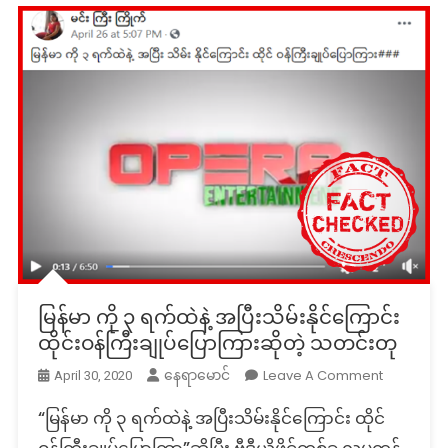
မြန်မာ ကို ၃ ရက်ထဲနဲ့ အပြီးသိမ်းနိုင်ကြောင်း
ထိုင်းဝန်ကြီးချုပ်ပြောကြားဆိုတဲ့ သတင်းတု
On
Leave A Comment
နေရာမောင်
April 30, 2020
မြန်မာ
“မြန်မာ ကို ၃ ရက်ထဲနဲ့ အပြီးသိမ်းနိုင်ကြောင်း ထိုင်
ကို
၃