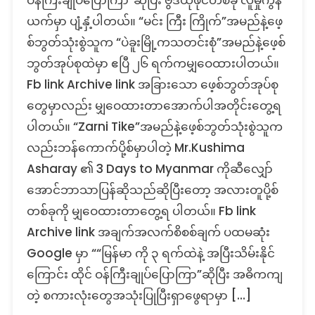
ဝန်ကြီးချုပ်ပြောကြာ”ဆိုပြီး ဗွီဒီယိုဖိုင်တစ်ခု လူမှုကွန်
ရက်
ယက်မှာ ပျံ့နှံ့ပါတယ်။ “မင်း ကြီး ကြိုက်”အမည်နဲ့ဖေ့
ထဲ
စ်ဘွတ်သုံးစွဲသူက “ပဲခူးမြို့ကသတင်းစုံ”အမည်နဲ့ဖေ့စ်
နဲ့
ဘွတ်အုပ်စုထဲမှာ ဧပြီ ၂၆ ရက်ကမျှဝေထားပါတယ်။
အပြီး
သိမ်း
Fb link Archive link အခြားသော ဖေ့စ်ဘွတ်အုပ်စု
နိုင်
တွေမှာလည်း မျှဝေထားတာအောက်ပါအတိုင်းတွေ့ရ
ကြောင်း
ပါတယ်။ “Zarni Tike”အမည်နဲ့ဖေ့စ်ဘွတ်သုံးစွဲသူက
ထိုင်း
ဝန်ကြီးချုပ်
လည်းဘန်ကောက်ပို့စ်မှာပါတဲ့ Mr.Kushima
ပြော
Asharay ၏ 3 Days to Myanmar ကိုဆီလျှော်
ကြား
အောင်ဘာသာပြန်ဆိုသည်ဆိုပြီးတော့ အလားတူပို့စ်
ဆို
တဲ့
တစ်ခုကို မျှဝေထားတာတွေ့ရ ပါတယ်။ Fb link
သတင်း
Archive link အချက်အလက်စိစစ်ချက် ပထမဆုံး
တု
Google မှာ ““မြန်မာ ကို ၃ ရက်ထဲနဲ့ အပြီးသိမ်းနိုင်
ကြောင်း ထိုင် ဝန်ကြီးချုပ်ပြောကြာ”ဆိုပြီး အဓိကကျ
တဲ့ စကားလုံးတွေအသုံးပြုပြီးရှာဖွေရာမှာ […]