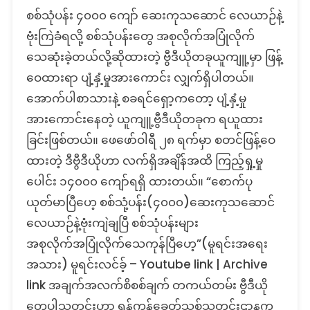
Fact
စစ်သုံပန်း ၄၀၀၀ ကျော် ဆေးကုသဆောင် လေယာဉ်နဲ့
Check:
စစ်
ဗုံးကြဲခံရလို့ စစ်သုံပန်းတွေ အစုလိုက်အပြုံလိုက်
သုံ
သေဆုံးခဲ့တယ်လို့ဆိုထားတဲ့ ဗွီဒီယိုတခုယူကျူ့မှာ ဖြန့်
ပန်း
ဝေထားရာ ပျံ့နှံ့မှုအားကောင်း လျှက်ရှိပါတယ်။
၄၀၀၀
အောက်ပါစာသားနဲ့ စခရင်ရှော့ကတော့ ပျံ့နှံ့မှု
ဆေးကု
သ
အားကောင်းနေတဲ့ ယူကျူ့ဗွီဒီယိုတခုက ရယူထား
ဆောင်
ခြင်းဖြစ်တယ်။ ဖေဖော်ဝါရီ ၂၈ ရက်မှာ စတင်ဖြန့်ဝေ
လေယာဉ်
ထားတဲ့ ဒီဗွီဒီယိုဟာ လက်ရှိအချိန်အထိ ကြည့်ရှု့မှု
နဲ့
ဗုံးကြဲ
ပေါင်း ၁၄၀၀၀ ကျော်ရရှိ ထားတယ်။ “စောက်ပု
ခံ
ယုတ်မာပြီဟေ့ စစ်သုံ့ပန်း(၄၀၀၀)‌ဆေးကုသဆောင်
ရ
လေယာဉ်နဲ့ဗုံးကျဲချပြီ စစ်သုံပန်းများ
လို့
အစု
အစုလိုက်အပြုံလိုက်သေကုန်ပြီဟေ့”(မူရင်းအရေး
လိုက်
အသား) မူရင်းလင်ခ့် – Youtube link | Archive
အပြုံလိုက်
link အချက်အလက်စိစစ်ချက် တကယ်တမ်း ဗွီဒီယို
သေဆုံး
တဲ့
တွေပါသတင်းဟာ ရန်ကုန်ခေတ်သစ်သတင်းဌာနက