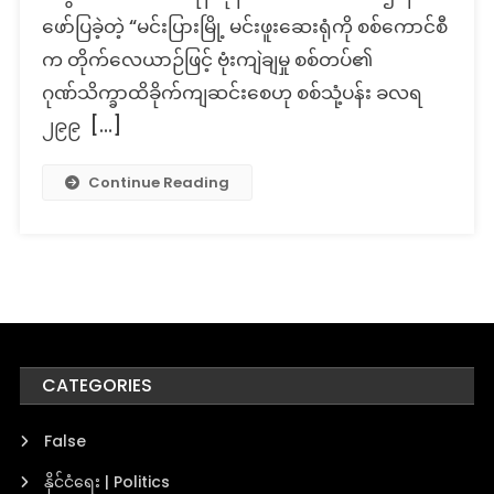
ချဲ့
ဖော်ပြခဲ့တဲ့ “မင်းပြားမြို့ မင်းဖူးဆေးရုံကို စစ်ကောင်စီ
ကား
က တိုက်လေယာဉ်ဖြင့် ဗုံးကျဲချမှု စစ်တပ်၏
ထား
ဂုဏ်သိက္ခာထိခိုက်ကျဆင်းစေဟု စစ်သုံ့ပန်း ခလရ
တဲ့
သတင်းခေါင
၂၉၉ […]
တု
Continue Reading
CATEGORIES
False
နိုင်ငံရေး | Politics