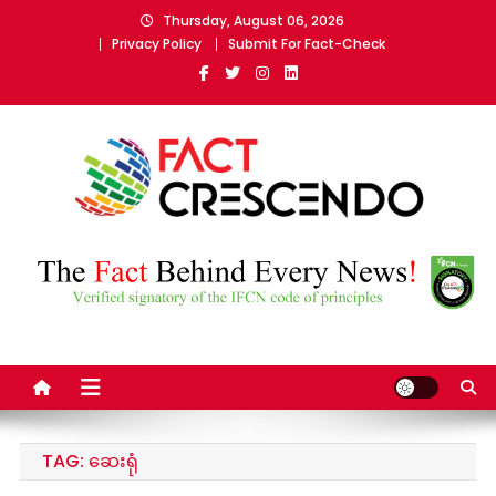
Skip
Thursday, August 06, 2026
to
Privacy Policy
Submit For Fact-Check
content
Fact Crescendo Myanmar
The fact behind every news!
TAG:
ဆေးရုံ