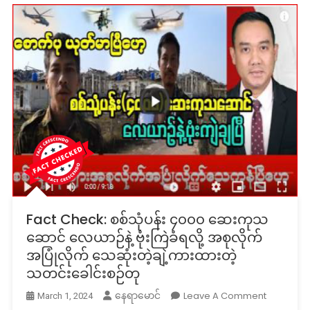
Fact Check: စစ်သုံပန်း ၄၀၀၀ ဆေးကုသ
ဆောင် လေယာဉ်နဲ့ ဗုံးကြဲခံရလို့ အစုလိုက်
အပြုံလိုက် သေဆုံးတဲ့ချဲ့ကားထားတဲ့
သတင်းခေါင်းစဉ်တု
On
Leave A Comment
နေရာမောင်
March 1, 2024