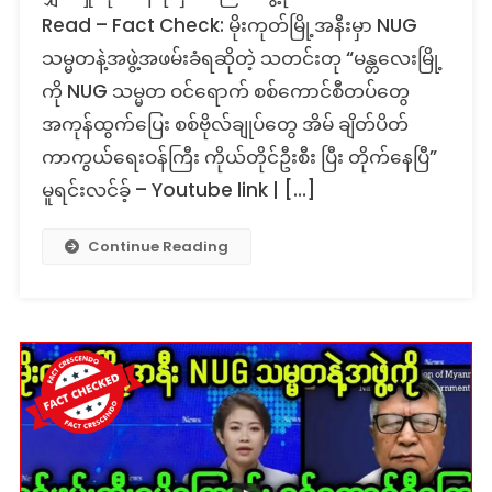
Read – Fact Check: မိုးကုတ်မြို့အနီးမှာ NUG
သမ္မတနဲ့အဖွဲ့အဖမ်းခံရဆိုတဲ့ သတင်းတု “မန္တလေးမြို့
ကို NUG သမ္မတ ဝင်ရောက် စစ်ကောင်စီတပ်တွေ
အကုန်ထွက်ပြေး စစ်ဗိုလ်ချုပ်တွေ အိမ် ချိတ်ပိတ်
ကာကွယ်ရေးဝန်ကြီး ကိုယ်တိုင်ဦးစီး ပြီး တိုက်နေပြီ”
မူရင်းလင်ခ့် – Youtube link | […]
Continue Reading