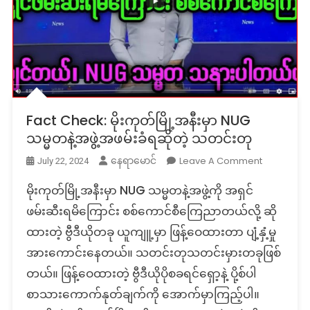
Fact Check: မိုးကုတ်မြို့အနီးမှာ NUG
သမ္မတနဲ့အဖွဲ့အဖမ်းခံရဆိုတဲ့ သတင်းတု
On
Leave A Comment
နေရာမောင်
July 22, 2024
Fact
မိုးကုတ်မြို့အနီးမှာ NUG သမ္မတနဲ့အဖွဲ့ကို အရှင်
Check:
မိုး
ဖမ်းဆီးရမိကြောင်း စစ်ကောင်စီကြေညာတယ်လို့ ဆို
ကုတ်
ထားတဲ့ ဗွီဒီယိုတခု ယူကျူ့မှာ ဖြန့်ဝေထားတာ ပျံ့နှံ့မှု
မြို့
အားကောင်းနေတယ်။ သတင်းတုသတင်းမှားတခုဖြစ်
အနီး
တယ်။ ဖြန့်ဝေထားတဲ့ ဗွီဒီယိုပိုစခရင်ရှော့နဲ့ ပို့စ်ပါ
မှာ
NUG
စာသားကောက်နုတ်ချက်ကို အောက်မှာကြည့်ပါ။
သမ္မတ