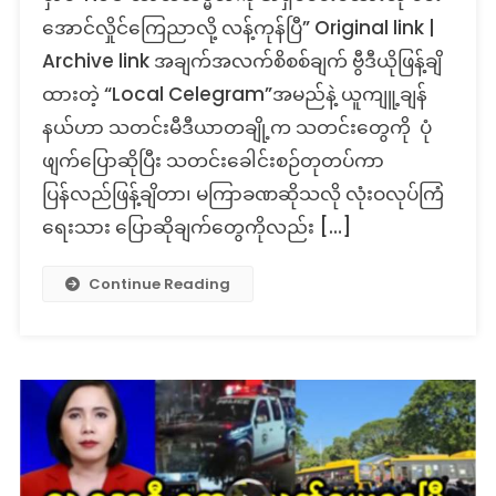
တဲ့
အောင်လှိုင်ကြေညာလို့ လန့်ကုန်ပြီ” Original link |
သတင်း
Archive link အချက်အလက်စိစစ်ချက် ဗွီဒီယိုဖြန့်ချိ
တု
ထားတဲ့ “Local Celegram”အမည်နဲ့ ယူကျူ့ချန်
နယ်ဟာ သတင်းမီဒီယာတချို့က သတင်းတွေကို ပုံ
ဖျက်ပြောဆိုပြီး သတင်းခေါင်းစဉ်တုတပ်ကာ
ပြန်လည်ဖြန့်ချိတာ၊ မကြာခဏဆိုသလို လုံးဝလုပ်ကြံ
ရေးသား ပြောဆိုချက်တွေကိုလည်း […]
Continue Reading