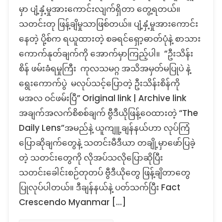
မှာ ပျံ့နှံ့မှုအား‌ကောင်းလျက်ရှိတာ တွေ့ရတယ်။
ခံ
သတင်းတု ဖြန့်ချိမှုသာဖြစ်တယ်။ ပျံ့နှံ့မှုအားကောင်း
လို့
ဦး
နေတဲ့ ပို့စ်က ရယူထားတဲ့ စခရင်ရှော့ဓာတ်ပုံနဲ့ စာသား
သိန်း
ကောက်နုတ်ချက်ကို အောက်မှာကြည့်ပါ။ “ဦးသိန်း
စိန်
စိန် ဖမ်းခံရမှုကြီး ကုလသမဂ္ဂ အသိအမှတ်မပြုပဲ နဲ့
ကို
စစ်တပ်
ရွေးကောက်ပွဲ မလုပ်သင့်ပြောတဲ့ ဦးသိန်းစိန်ကို
က
မအလ ဝင်ဖမ်းပြီ” Original link | Archive link
ဖမ်း
အချက်အလက်စိစစ်ချက် ဗွီဒီယိုဖြန့်ဝေထားတဲ့ “The
တယ်
ဆို
Daily Lens”အမည်နဲ့ ယူကျူ့ချန်နယ်ဟာ လုပ်ကြံ
တဲ့
ပြောဆိုချက်တွေနဲ့ သတင်းမီဒီယာ တချို့မှာဖော်ပြခဲ့
သတင်း
တဲ့ သတင်းတွေကို လိုအပ်သလိုပြောဆိုပြီး
တု
သတင်းခေါင်းစဉ်တုတပ် ဗွီဒီယိုတွေ ဖြန့်ချိတာတွေ
ပြုလုပ်ပါတယ်။ ဒီချန်နယ်နဲ့ ပတ်သက်ပြီး Fact
Crescendo Myanmar […]