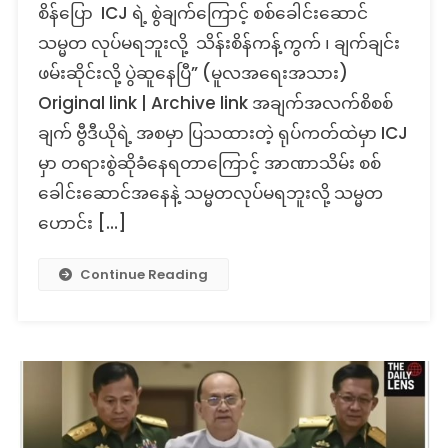
စိန်ပြော ICJ ရဲ့ စွဲချက်ကြောင့် စစ်ခေါင်းဆောင်
သမ္မတ လုပ်မရဘူးလို့ သိန်းစိန်ကန့်ကွက် ၊ ချက်ချင်း
ဖမ်းဆိုင်းလို့ ပွဲဆူနေပြီ” (မူလအရေးအသား)
Original link | Archive link အချက်အလက်စိစစ်
ချက် ဗွီဒီယိုရဲ့ အစမှာ ပြသထားတဲ့ ရုပ်ကတ်ထဲမှာ ICJ
မှာ တရားစွဲဆိုခံနေရတာကြောင့် အာဏာသိမ်း စစ်
ခေါင်းဆောင်အနေနဲ့ သမ္မတလုပ်မရဘူးလို့ သမ္မတ
ဟောင်း […]
Continue Reading