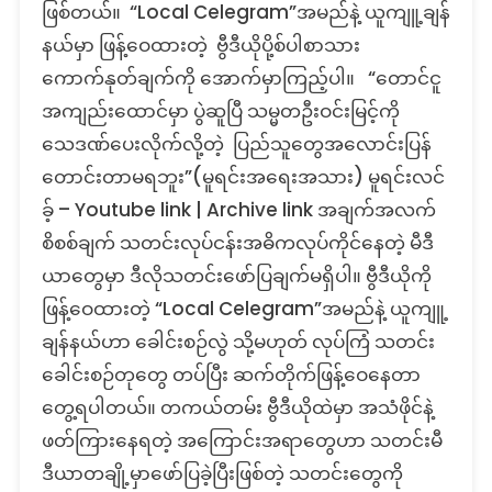
ဖြစ်တယ်။ “Local Celegram”အမည်နဲ့ ယူကျူ့ချန်
နယ်မှာ ဖြန့်ဝေထားတဲ့ ဗွီဒီယိုပို့စ်ပါစာသား
ကောက်နုတ်ချက်ကို အောက်မှာကြည့်ပါ။ “တောင်ငူ
အကျည်းထောင်မှာ ပွဲဆူပြီ သမ္မတဦးဝင်းမြင့်ကို
သေဒဏ်ပေးလိုက်လို့တဲ့ ပြည်သူတွေအလောင်းပြန်
တောင်းတာမရဘူး”(မူရင်းအရေးအသား) မူရင်းလင်
ခ့် – Youtube link | Archive link အချက်အလက်
စိစစ်ချက် သတင်းလုပ်ငန်းအဓိကလုပ်ကိုင်နေတဲ့ မီဒီ
ယာတွေမှာ ဒီလိုသတင်းဖော်ပြချက်မရှိပါ။ ဗွီဒီယိုကို
ဖြန့်ဝေထားတဲ့ “Local Celegram”အမည်နဲ့ ယူကျူ့
ချန်နယ်ဟာ ခေါင်းစဉ်လွဲ သို့မဟုတ် လုပ်ကြံ သတင်း
ခေါင်းစဉ်တုတွေ တပ်ပြီး ဆက်တိုက်ဖြန့်ဝေနေတာ
တွေ့ရပါတယ်။ တကယ်တမ်း ဗွီဒီယိုထဲမှာ အသံဖိုင်နဲ့
ဖတ်ကြားနေရတဲ့ အကြောင်းအရာတွေဟာ သတင်းမီ
ဒီယာတချို့မှာဖော်ပြခဲ့ပြီးဖြစ်တဲ့ သတင်းတွေကို