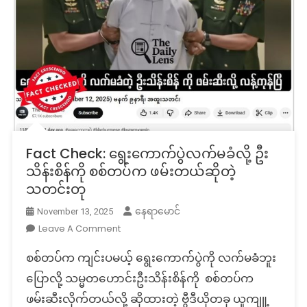
Fact Check: ရွေး‌ကောက်ပွဲလက်မခံလို့ ဦး
သိန်းစိန်ကို စစ်တပ်က ဖမ်းတယ်ဆိုတဲ့
သတင်းတု
နေရာမောင်
November 13, 2025
On
Leave A Comment
Fact
စစ်တပ်က ကျင်းပမယ့် ရွေးကောက်ပွဲကို လက်မခံဘူး
Check:
ရွေး‌ကောက်
ပြောလို့ သမ္မတဟောင်းဦးသိန်းစိန်ကို စစ်တပ်က
ပွဲ
ဖမ်းဆီးလိုက်တယ်လို့ ဆိုထားတဲ့ ဗွီဒီယိုတခု ယူကျူ့
လက်မ