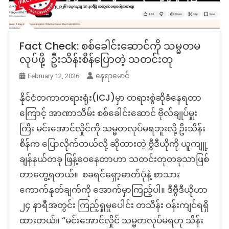
Fact Check: စစ်ခေါင်းဆောင်ကို သမ္မတမ
လုပ်ဖို့ ဦးသိန်းစိန်ပြောတဲ့ သတင်းတု
နေရာမောင်
February 12, 2026
နိုင်ငံတကာတရားရုံး(ICJ)မှာ တရားစွဲဆိုခံနေရတာ
ကြောင့် အာဏာသိမ်း စစ်ခေါင်းဆောင် ဗိုလ်ချုပ်မှူး
ကြီး မင်းအောင်လှိုင်ကို သမ္မတလုပ်မရဘူးလို့ ဦးသိန်း
စိန်က ပြောလိုက်တယ်လို့ ဆိုထားတဲ့ ဗွီဒီယိုကို ယူကျူ့
ချန်နယ်တခု ဖြန့်ဝေနေတာဟာ သတင်းတုတခုသာဖြစ်
တာတွေ့ရတယ်။ စခရင်ရှော့ဓာတ်ပုံနဲ့ စာသား
ကောက်နုတ်ချက်ကို အောက်မှာကြည့်ပါ။ ဒီဗွီဒီယိုဟာ
၂၄ နာရီအတွင်း ကြည့်ရှူမှုပေါင်း တသိန်း ဝန်းကျင်ရရှိ
ထားတယ်။ “မင်းအောင်လှိုင် သမ္မတလုပ်မရဟု သိန်း