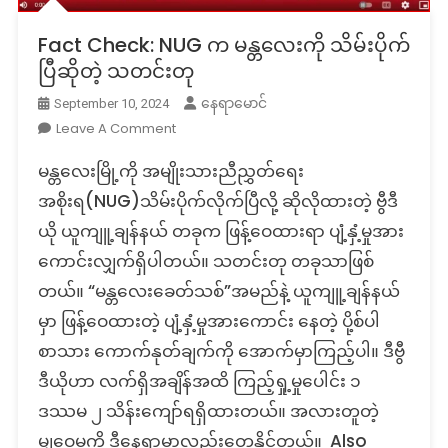
Fact Check: NUG က မန္တလေးကို သိမ်းပိုက်
ပြီဆိုတဲ့ သတင်းတု
နေရာမောင်
September 10, 2024
On
Leave A Comment
Fact
မန္တလေးမြို့ကို အမျိုးသားညီညွှတ်ရေး
Check:
NUG
အစိုးရ(NUG)သိမ်းပိုက်လိုက်ပြီလို့ ဆိုလိုထားတဲ့ ဗွီဒီ
က
ယို ယူကျူ့ချန်နယ် တခုက ဖြန့်ဝေထားရာ ပျံ့နှံ့မှုအား
မန္တလေး
ကောင်းလျှက်ရှိပါတယ်။ သတင်းတု တခုသာဖြစ်
ကို
တယ်။ “မန္တလေးခေတ်သစ်”အမည်နဲ့ ယူကျူ့ချန်နယ်
သိမ်းပိုက်
ပြီ
မှာ ဖြန့်ဝေထားတဲ့ ပျံ့နှံ့မှုအားကောင်း နေတဲ့ ပို့စ်ပါ
ဆို
စာသား ကောက်နုတ်ချက်ကို အောက်မှာကြည့်ပါ။ ဒီဗွီ
တဲ့
ဒီယိုဟာ လက်ရှိအချိန်အထိ ကြည့်ရှု့မှုပေါင်း ၁
သတင်း
တု
ဒဿမ ၂ သိန်းကျော်ရရှိထားတယ်။ အလားတူတဲ့
မျှဝေမှုကို ဒီနေရာမှာလည်းတွေ့နိုင်တယ်။ Also