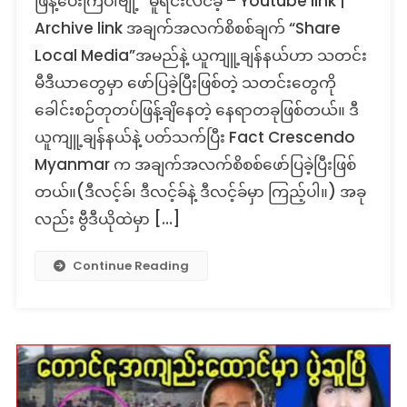
ဖြန့်ပေးကြပါဗျို့” မူရင်းလင်ခ့် – Youtube link |
Archive link အချက်အလက်စိစစ်ချက် “Share
Local Media”အမည်နဲ့ ယူကျူ့ချန်နယ်ဟာ သတင်း
မီဒီယာတွေမှာ ဖော်ပြခဲ့ပြီးဖြစ်တဲ့ သတင်းတွေကို
ခေါင်းစဉ်တုတပ်ဖြန့်ချိနေတဲ့ နေရာတခုဖြစ်တယ်။ ဒီ
ယူကျူ့ချန်နယ်နဲ့ ပတ်သက်ပြီး Fact Crescendo
Myanmar က အချက်အလက်စိစစ်ဖော်ပြခဲ့ပြီးဖြစ်
တယ်။(ဒီလင့်ခ်၊ ဒီလင့်ခ်နဲ့ ဒီလင့်ခ်မှာ ကြည့်ပါ။) အခု
လည်း ဗွီဒီယိုထဲမှာ […]
Continue Reading