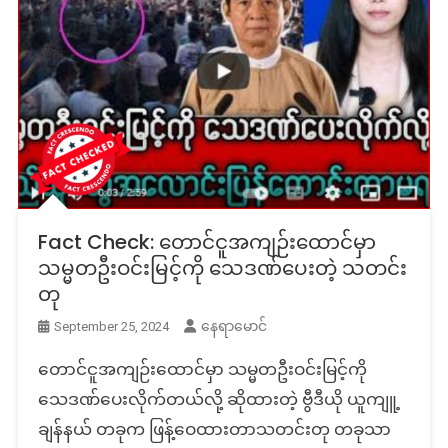
Fact Check: တောင်ငူအကျဉ်းထောင်မှာ
သမ္မတဦးဝင်းမြင့်ကို သေဒဏ်ပေးတဲ့ သတင်း
တု
နေရာမောင်
September 25, 2024
တောင်ငူအကျဉ်းထောင်မှာ သမ္မတဦးဝင်းမြင့်ကို
သေဒဏ်ပေးလိုက်တယ်လို့ ဆိုထားတဲ့ ဗွီဒီယို ယူကျူ့
ချန်နယ် တခုက ဖြန့်ဝေထားတာသတင်းတု တခုသာ