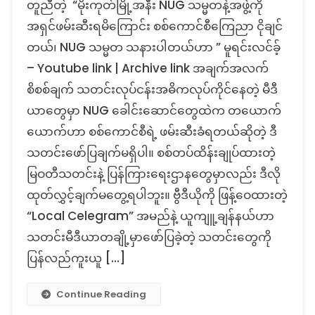
တူညီတဲ့ “မိုးကုတ်မြို့အနီး NUG သမ္မတနဲ့အဖွဲ့ကို
နဲ့
အရှင်ဖမ်းဆီးရမိကြောင်း စစ်ကောင်စီကြေညာ ငိုချင်
အဖွဲ့
အ
တယ်၊ NUG သမ္မတ သနားပါတယ်ဟာ ” မူရင်းလင်ခ့်
ဖမ်း
– Youtube link | Archive link အချက်အလက်
ခံ
စိစစ်ချက် သတင်းလုပ်ငန်းအဓိကလုပ်ကိုင်နေတဲ့ မီဒီ
ရ
ဆို
ယာတွေမှာ NUG ခေါင်းဆောင်တွေထဲက တယောက်
တဲ့
ယောက်ဟာ စစ်ကောင်စီရဲ့ ဖမ်းဆီးခံရတယ်ဆိုတဲ့ ဒီ
သတင်း
သတင်းဖော်ပြချက်မရှိပါ။ စစ်တပ်ထိန်းချုပ်ထားတဲ့
တု
မြဝတီသတင်းနဲ့ ပြန်ကြားရေးဌာနတွေမှာလည်း ဒီလို
ထုတ်လွှင့်ချက်မတွေ့ရပါဘူး။ ဗွီဒီယိုကို ဖြန့်ဝေထားတဲ့
“Local Celegram” အမည်နဲ့ ယူကျူ့ချန်နယ်ဟာ
သတင်းမီဒီယာတချို့မှာဖော်ပြခဲ့တဲ့ သတင်းတွေကို
ပြန်လည်ကူးယူ […]
Continue Reading