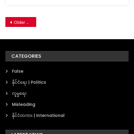
Posts
Older posts
navigation
CATEGORIES
False
နိုင်ငံရေး | Politics
လူမှုရေး
Misleading
နိုင်ငံတကာ၊ | International