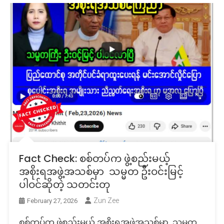
Fact Check: စစ်တပ်က ဖွဲ့စည်းမယ့်
အစိုးရအဖွဲ့အသစ်မှာ သမ္မတ ဦးဝင်းမြင့်
ပါဝင်ဆိုတဲ့ သတင်းတု
Zun Zee
February 27, 2026
စစ်တပ်က ဖွဲ့စည်းမယ့် အစိုးရအဖွဲ့အသစ်မှာ သမ္မတ