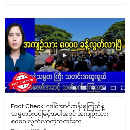
Fact Check: ဒေါ်အောင်ဆန်းစုကြည်နဲ့
သမ္မတဦးဝင်မြင့်အပါအဝင် အကျဉ်းသား
၈၀၀၀ လွတ်လာတဲ့သတင်းတု