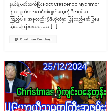
နယ်နဲ့ ပတ်သက်ပြီး Fact Crescendo Myanmar
ရဲ့ အချက်အလက်စိစစ်ချက်တွေကို ဒီလင့်ခ်မှာ
ကြည့်ပါ။ အခုလည်း ဗွီဒီယိုထဲမှာ ပြန်လည်ဖော်ပြနေ
တဲ့အကြောင်းအရာဟာ […]
Continue Reading