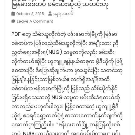
မြန်မာစစ်တပ် ဖမ်းဆီးဆိုတဲ့ သတင်းတု
နေရာမောင်
October 3, 2025
On
Leave A Comment
Fact
PDF တွေ သိမ်းယူလိုက်တဲ့ ဗန်းမောက်မြို့ကို မြန်မာ
Check:
ဗန်း
စစ်တပ်က ပြန်လည်သိမ်းယူလိုက်ပြီး အမျိုးသား ညီ
မောက်
ညွှတ်ရေးအစိုးရ(NUG) သမ္မတကိုလည်း ဖမ်းဆီး
မြို့
လိုက်တယ်ဆိုပြီး ယူကျူ့ချန်နယ်တခုက ဗွီဒီယိုကို ဖြန့်
ကို
ဝေထားပြီး ဒီပြောဆိုချက်ဟာ မှားယွင်းပြီး သတင်းတု
တန်ပြန်ထိုးစစ်
ဆင်
ဖြန့်ချိနေခြင်းသာဖြစ်တယ်။ လက်ရှိအချိန်အထိ
ပြီး
စစ်တပ်က ဗန်းမောက်မြို့ကို ပြန်လည် သိမ်းပိုက်နိုင်
NUG
ခြင်းမရှိသေးသလို NUG သမ္မတ ဖမ်းဆီးခံရတယ်ဆို
သမ္မတ
ကို
တာလည်း မဟုတ်ပါဘူး။ ဖြန့်ဝေထားတဲ့ ယူကျူ့ဗွီဒီ
မြန်မာ
ယိုရဲ့ စခရင်ရှော့ဓာတ်ပုံနဲ့ စာသားကောက်နုတ်ချက်ကို
စစ်တပ်
အောက်မှာကြည့်ပါ။ “ဗန်းမောက်မြို့ တန်ပြန်ထိုးစစ်
ဖမ်းဆီး
ဆို
မှာပဲ NUG ယာယီသမ္မတကို အရှင်ဖမ်းမိထားဟု မင်း