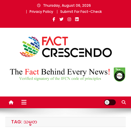
Skip
Thursday, August 06, 2026
to
Privacy Policy
Submit For Fact-Check
content
Fact Crescendo Myanmar
The fact behind every news!
TAG:
သမ္မတ