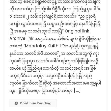
ထားတဲ့ စခရင်ရှော့ဓာတ်ပုံနဲ့ စာသားကောက်နုတ်ချက်
ပြန်လည်
လွတ်မြောက်
ကို အောက်မှာ ကြည့်ပါ။ ဒီဗွီဒီယိုဟာ ကြည့်ရှု့မှုပေါင်း
လာ
၁ ဒဿမ ၂ သိန်းဝန်းကျင်ရှိထားတယ်။ “ည ၇နာရီ
တဲ့
ကျော် လွှတ်‌ပေးနေပြီ သမ္မတ ဦးဝင်းမြင့် နေအိမ်ပြန်ပို့
သတင်း
တု
ပြီ အမေစု သတင်းထူးပါလာပြီ” Original link |
Archive link အချက်အလက်စိစစ်ချက် ဗွီဒီယိုဖြန့်ဝေ
ထားတဲ့ “Mandalay Khithit ”အမည်နဲ့ ယူကျူ့ချန်
နယ်ဟာ သတင်းမီဒီယာတချို့က သတင်းတွေကို ကူး
ယူဖော်ပြရာမှာ သတင်းခေါင်းစဉ်တုတပ်ဖြန့်ချိလေ့ရှိ
တယ်။ ယုံကြည်ရလောက်တဲ့ သတင်းအရင်းအမြစ်
တွေနဲ့ မီဒီယာတွေမှာ သမ္မတဦးဝင်းမြင့် ပြန်လည်
လွတ်မြောက်လာပြီဆိုတဲ့ အထောက်အထားမတွေ့ရပါ
ဘူး။ ဗွီဒီယိုအစမှာ ပြသတဲ့ရုပ်ကပ်မှာ […]
Continue Reading