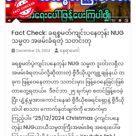
Fact Check: ခရစ္စမတ်ကျင်းပနေတုန်း NUG
သမ္မတ အဖမ်းခံရတဲ့ သတင်းတု
နေရာမောင်
December 26, 2024
ခရစ္စမတ်ပွဲကျင်းပနေတုန်း NUG သမ္မတ ဒူးဝါးလရှီလ
အဖမ်းခံရတယ်လို့ဆိုထားတဲ့ ဗွီဒီယိုယူကျူ့ချန်နယ် တ
ခုက ဖြန့်ဝေနေတာဟာ သတင်းမှား ဖြန့်ဝေနေခြင်းဖြစ်
တာတွေ့ရတယ်။ ဒီဇင်ဘာ ၂၅ ရက်မှာ စတင်ဖြန့်ဝေခဲ့
ပြီး ပျံ့နှံ့မှုအားကောင်းနေဆဲ ဗွီဒီယိုစခရင်ရှော့နဲ့ ဗွီဒီယို
ထဲပါ စာသား ကောက်နုတ်ချက်ကို အောက်မှာ
ကြည့်ပါ။ “25/12/2024 Christmas ပွဲကျင်းပနေ
တုန်း NUGယာယီသမ္မတကြီးအဖမ်းခံရ အရေးပေါ်ဖ