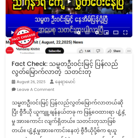
Fact Check: သမ္မတဦးဝင်းမြင့် ပြန်လည်
လွတ်မြောက်လာတဲ့ သတင်းတု
နေရာမောင်
August 26, 2025
On
Leave A Comment
Fact
သမ္မတဦးဝင်းမြင့် ပြန်လည်လွတ်မြောက်လာတယ်ဆို
Check:
သမ္မတ
ပြီး ဗွီဒီယို ယူကျူ့ချန်နယ်တခု က ဖြန့်ဝေထားရာ ပျံ့နှံ့
ဦး
မှု အားကောင်း လျက်ရှိတယ်။ သတင်းတုသာဖြစ်
ဝင်း
တယ်။ ပျံ့နှံ့မှုအားကောင်းနေတဲ့ ဗွီဒီယိုပို့စ်က ရယူ
မြင့်