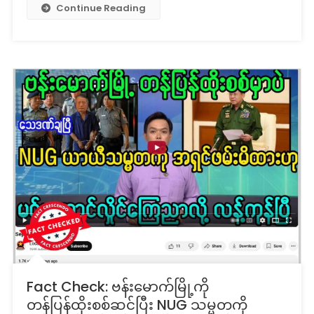
Continue Reading
Fact Check: ဗန်းမောက်မြို့ကို
တန်ပြန်ထိုးစစ်ဆင်ပြီး NUG သမ္မတကို