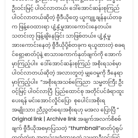
ဦးဝင်းမြင့် ပါဝင်လာတယ်၊ ဒေါ်အောင်ဆန်းစုကြည်
ပါဝင်လာတယ်ဆိုတဲ့ ဗွီဒီယိုတွေ ယူကျူ့ချန်နယ်တခု
က ဖြန့်ဝေထားရာ ပျံ့နှံ့မှုအားကောင်းနေတယ်။
သတင်းတု ဖြန့်ချိနေခြင်း သာဖြစ်တယ်။ ပျံ့နှံ့မှု
အားကောင်းနေတဲ့ ဗွီဒီယိုပို့စ်တခုက ရယူထားတဲ့ စခရ
င်ရှော့ဓာတ်ပုံနဲ့ စာသားကောက်နုတ်ချက်ကို အောက်
မှာကြည့်ပါ။ ဒေါ်အောင်ဆန်းစုကြည် အစိုးရသစ်မှာ
ပါဝင်လာတယ်ဆိုတဲ့ အလားတူတဲ့ မျှဝေမှုကို ဒီနေရာ
မှာကြည့်ပါ။ “အစိုးရအသစ်ကြေညာ သမ္မတကြီး ဦး
ဝင့်မြင့် ပါဝင်လာပြီ ပြည်ထောင်စု အတိုင်ပင်ခံရာထူး
ပေးရန် မင်းအောင်လှိုင်ပြော စုပေါင်းအစိုးရ
အမျိုးသား ညီညွတ်ရေးအစိုးရဟု မအလ ပြောပြီ ”
Original link | Archive link အချက်အလက်စိစစ်
ချက် ဗွီဒီယိုအစမှာပြသတဲ့ “thumbnail”ဓာတ်ပုံရုပ်
ကတ်ထဲမှာ အကျဉ်းချခံထားရတဲ့ သမ္မတဦးဝင်းမြင့်