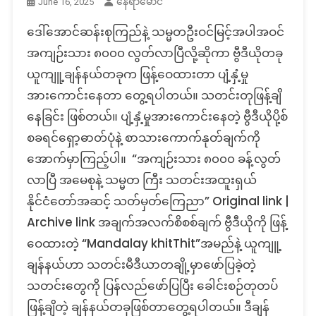
နေရာမောင်
June 16, 2025
ဒေါ်အောင်ဆန်းစုကြည်နဲ့ သမ္မတဦးဝင်မြင့်အပါအဝင်
အကျဉ်းသား ၈၀၀၀ လွတ်လာပြီလို့ဆိုကာ ဗွီဒီယိုတခု
ယူကျူ့ချန်နယ်တခုက ဖြန့်ဝေထားတာ ပျံ့နှံ့မှု
အားကောင်းနေတာ တွေ့ရပါတယ်။ သတင်းတုဖြန့်ချိ
နေခြင်း ဖြစ်တယ်။ ပျံ့နှံ့မှုအားကောင်းနေတဲ့ ဗွီဒီယိုပို့စ်
စခရင်ရှော့ဓာတ်ပုံနဲ့ စာသားကောက်နုတ်ချက်ကို
အောက်မှာကြည့်ပါ။ “အကျဉ်းသား ၈၀၀၀ ခန့်လွတ်
လာပြီ အမေစုနဲ့ သမ္မတ ကြီး သတင်းအထူးရှယ်
နိုင်ငံတော်အဆင့် သတ်မှတ်ကြေညာ” Original link |
Archive link အချက်အလက်စိစစ်ချက် ဗွီဒီယိုကို ဖြန့်
ဝေထားတဲ့ “Mandalay khitThit”အမည်နဲ့ ယူကျူ့
ချန်နယ်ဟာ သတင်းမီဒီယာတချို့မှာဖော်ပြခဲ့တဲ့
သတင်းတွေကို ပြန်လည်ဖော်ပြပြီး ခေါင်းစဉ်တုတပ်
ဖြန့်ချိတဲ့ ချန်နယ်တခုဖြစ်တာတွေ့ရပါတယ်။ ဒီချန်