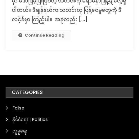
မှာ ဖော်ပြခဲ့ပြီးဖြစ်တဲ့ သတင်းကို ရောနှောဖြန့်ချိလေ့ရှိ
ပါတယ်။ ဒီချန်နယ်က သတင်းတု ဖြန့်ဝေမှုတွေကို ဒီ
လင့်ခ်မှာ ကြည့်ပါ။ အခုလည်း […]
Continue Reading
CATEGORIES
False
နိုင်ငံရေး | Politics
လူမှုရေး