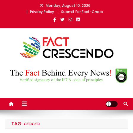
Skip
Monday, August 10, 2026
to
Privacy Policy
Submit For Fact-Check
content
Fact Crescendo Myanmar
The fact behind every news!
TAG:
အေအေ