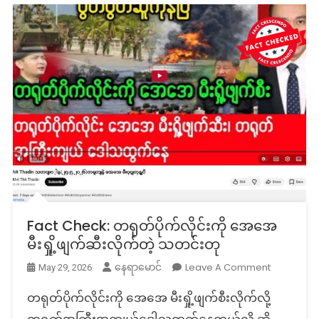
Fact Check: တရုတ်ပိုက်လိုင်းကို အေအေ
မီးရှို့ဖျက်ဆီးလိုက်တဲ့ သတင်းတု
On
Leave A Comment
နေရာမောင်
May 29, 2026
Fact
တရုတ်ပိုက်လိုင်းကို အေအေ မီးရှို့ဖျက်စီးလိုက်လို့
Check:
တရုတ်