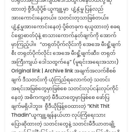
တရုတ်အကြီးအကျယ်ဒေါသထွက်နေတယ်လို့ ဆို
ပိုက်
ထားတဲ့ ဗွီဒီယိုပို့စ် ယူကျူ့မှာ ပျံ့နှံ့မှု ပြန်လည်
လိုင်း
အားကောင်းနေတယ်။ သတင်းတုသာဖြစ်တယ်။
ကို
ပျံ့နှံ့မှုအားကောင်းနေတဲ့ ပို့စ်တခုက ရယူထားတဲ့ စခရ
အေ
အေ
င်ရှော့ဓာတ်ပုံနဲ့ စာသားကောက်နုတ်ချက်ကို အောက်
မီးရှို့
မှာကြည့်ပါ။ “တရုတ်ပိုက်လိုင်းကို အေအေ မီးရှို့ဖျက်
ဖျက်ဆီး
စီး တရုတ်ပိုက်လိုင်း အေအေ မီးရှို့ဖျက်ဆီး၊ တရုတ်
လိုက်
တဲ့
အကြီးကျယ် ဒေါသထွက်နေ” (မူရင်းအရေးအသား)
သတင်း
Original link | Archive link အချက်အလက်စိစစ်
တု
ချက် ဒီသတင်းကို ယုံကြည်ရလောက်တဲ့ သတင်း
အရင်းအမြစ်တွေမှာဖြစ်စေ သတင်းလုပ်ငန်းလုပ်ကိုင်
နေတဲ့ အဓိကကျတဲ့ မီဒီယာတွေမှာဖြစ်စေ ဖော်ပြ
ချက်မရှိပါဘူး။ ဗွီဒီယိုဖြန့်ဝေထားတဲ့ “Khit Thit
Thadin”ယူကျူ့ချန်နယ်ဟာ လုပ်ကြံရေးသား
ပြောဆိုထားတဲ့ သတင်းတွေနဲ့ သတင်းမီဒီယာတချို့