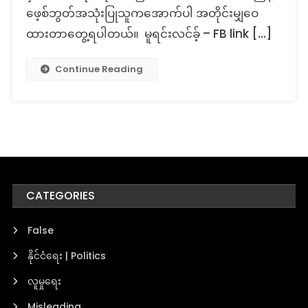
ဖေ့စ်ဘွတ်အသုံးပြုသူကအောက်ပါ အတိုင်းမျှဝေ
ထားတာတွေ့ရပါတယ်။ မူရင်းလင်ခ့် – FB link […]
Continue Reading
CATEGORIES
False
နိုင်ငံရေး | Politics
လူမှုရေး
Misleading