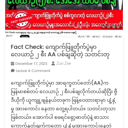
Fact Check: ကျောက်ဖြူတိုက်ပွဲမှာ
လေယာဉ် ၂ စီး AA ပစ်ချဆိုတဲ့ သတင်းတု
Zun Zee
December 17, 2025
On
Leave A Comment
Fact
ကျောက်ဖြူတိုက်ပွဲမှာ အာရက္ခတပ်တော်(AA)က
Check:
ကျောက်ဖြူ
မြန်မာစစ်တပ် လေယာဉ် ၂ စီးပစ်ချလိုက်တယ်ဆိုပြီး ဗွီ
တိုက်ပွဲ
ဒီယိုကို ယူကျူ့ချန်နယ်တခုက ဖြန့်ဝေထားရာမှာ ပျံ့နှံ့
မှာ
မှု အားကောင်း နေတာ တွေ့ရပါတယ်။ သတင်းတုသာ
လေယာဉ်
ဖြစ်တယ်။ အောက်ပါ စခရင်ရှော့ဓာတ်ပုံနဲ့ စာသား
၂
စီး
ကောက်နုတ်ချက်ကတော့ ပျံ့နှံ့မှုအားကောင်းနေတဲ့