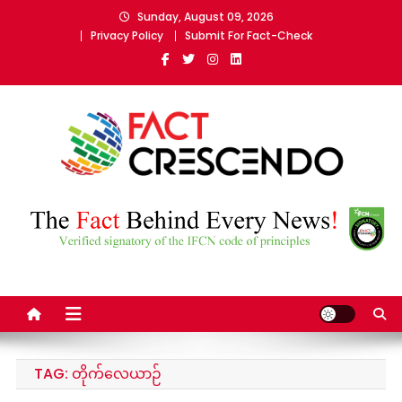
Skip
Sunday, August 09, 2026
to
Privacy Policy
Submit For Fact-Check
content
Fact Crescendo Myanmar
The fact behind every news!
TAG:
တိုက်လေယာဉ်