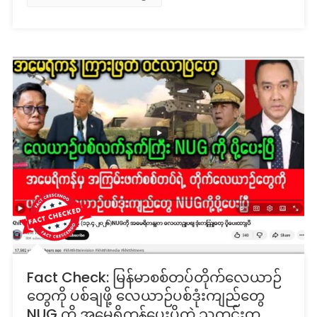
Fact Check: မြန်မာစစ်တပ်တိုက်လေယာဉ်
တွေကို ပစ်ချဖို့ လေယာဉ်ပစ်ဒုံးကျည်တွေ
NUG ကို အမေရိကန်ပေးပို့တဲ့ သတင်းတု