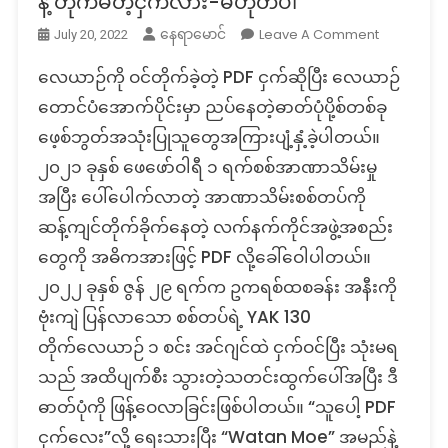
နဲ့ တိုက်မိတဲ့ငှက်လား-မဟုတ်ပါ
On
Leave A Comment
နေရာမောင်
July 20, 2022
Fact
​လေယာဉ်ကို ဝင်တိုက်ခဲ့တဲ့ PDF ငှက်ဆိုပြီး လေယာဉ်
Check:
မြန်မာ
တောင်ပံအောက်ပိုင်းမှာ ညပ်နေတဲ့ဓာတ်ပုံပို့စ်တစ်ခု
လေတပ်
ဖေ့စ်ဘွတ်အသုံးပြုသူတွေအကြားပျံ့နှံ့ခဲ့ပါတယ်။
တိုက်လေယာ
၂၀၂၁ ခုနှစ် ဖေဖော်ဝါရီ ၁ ရက်စစ်အာဏာသိမ်းမှု
နဲ့
အပြီး ပေါ်ပေါက်လာတဲ့ အာဏာသိမ်းစစ်တပ်ကို
တိုက်
မိ
ဆန့်ကျင်တိုက်ခိုက်နေတဲ့ လက်နက်ကိုင်အဖွဲ့အစည်း
တဲ့
တွေကို အဓိကအားဖြင့် PDF လို့ခေါ်ဝေါပါတယ်။
ငှက်
၂၀၂၂ ခုနှစ် ဇွန် ၂၉ ရက်က ဥကရစ်ထစခန်း အနီးကို
လား-
မဟုတ်
ဗုံးကျဲ ပြန်လာသော စစ်တပ်ရဲ့ YAK 130
ပါ
တိုက်လေယာဉ် ၁ စင်း အင်ဂျင်ထဲ ငှက်ဝင်ပြီး သုံးမရ
သည် အထိပျက်စီး သွားတဲ့သတင်းထွက်ပေါ်အပြီး ဒီ
ဓာတ်ပုံကို ဖြန့်ဝေလာခြင်းဖြစ်ပါတယ်။ “သူပေါ့ PDF
ငှက်လေး”လို့ ရေးသားပြီး “Watan Moe” အမည်နဲ့