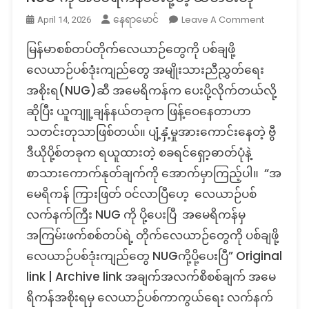
On
Leave A Comment
နေရာမောင်
April 14, 2026
Fact
မြန်မာစစ်တပ်တိုက်လေယာဉ်တွေကို ပစ်ချဖို့
Check:
မြန်မာ
လေယာဉ်ပစ်ဒုံးကျည်တွေ အမျိုးသားညီညွှတ်ရေး
စစ်တပ်
အစိုးရ(NUG)ဆီ အမေရိကန်က ပေးပို့လိုက်တယ်လို့
တိုက်လေယ
ဆိုပြီး ယူကျူ့ချန်နယ်တခုက ဖြန့်ဝေနေတာဟာ
တွေ
သတင်းတုသာဖြစ်တယ်။ ပျံ့နှံ့မှုအားကောင်းနေတဲ့ ဗွီ
ကို
ပစ်
ဒီယိုပို့စ်တခုက ရယူထားတဲ့ စခရင်ရှော့ဓာတ်ပုံနဲ့
ချ
စာသားကောက်နုတ်ချက်ကို အောက်မှာကြည့်ပါ။ “အ
ဖို့
မေရိကန် ကြားဖြတ် ဝင်လာပြီဟေ့ လေယာဉ်ပစ်
လေယာဉ်
ပစ်
လက်နက်ကြီး NUG ကို ပို့ပေးပြီ အမေရိကန်မှ
ဒုံးကျည်
အကြမ်းဖက်စစ်တပ်ရဲ့ တိုက်လေယာဉ်တွေကို ပစ်ချဖို့
တွေ
လေယာဉ်ပစ်ဒုံးကျည်တွေ NUGကို့ပို့ပေးပြီ” Original
NUG
ကို
link | Archive link အချက်အလက်စိစစ်ချက် အမေ
အ
ရိကန်အစိုးရမှ လေယာဉ်ပစ်ကာကွယ်ရေး လက်နက်
မေ