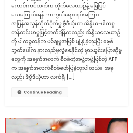
ကောင်းကင်ထက်က တိုက်လေယာဉ်နဲ့ မြေပြင်
လေကြောင်းရန် ကာကွယ်ရေးစနစ်အကြား
အပြန်အလှန်တိုက်ခိုက်မှု ဗွီဒီယိုဟာ အိန္ဒိယ-ပါကစ္စ
တန်တင်းမာမှုမြင့်တက်ချိန်ကလည်း အိန္ဒိယလေယာဉ်
ကို ပါကစ္စတန်က ပစ်ချမှုအဖြစ် ပျံ့နှံ့ခဲ့ဘူးပြီး ဖေ့စ်
ဘွတ်ပေါ်က နားလည်မှုလွဲစေနိုင်တဲ့ မှားယွင်းပြောဆိုမှု
တွေကို အချက်အလက် စိစစ်တဲ့အဖွဲ့တဖွဲ့ဖြစ်တဲ့ AFP
က အချက်အလက်စိစစ်ဖော်ပြခဲ့ဘူးပါတယ်။ အခု
လည်း ဒီဗွီဒီယိုဟာ လက်ရှိ […]
Continue Reading