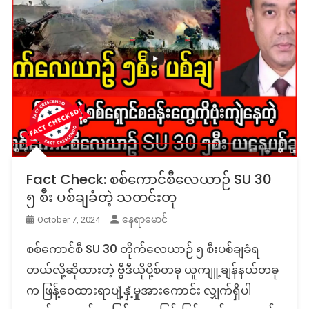
Fact Check: စစ်ကောင်စီလေယာဉ် SU 30
၅ စီး ပစ်ချခံတဲ့ သတင်းတု
နေရာမောင်
October 7, 2024
စစ်ကောင်စီ SU 30 တိုက်လေယာဉ် ၅ စီးပစ်ချခံရ
တယ်လို့ဆိုထားတဲ့ ဗွီဒီယိုပို့စ်တခု ယူကျူ့ချန်နယ်တခု
က ဖြန့်ဝေထားရာပျံ့နှံ့မှုအားကောင်း လျှက်ရှိပါ