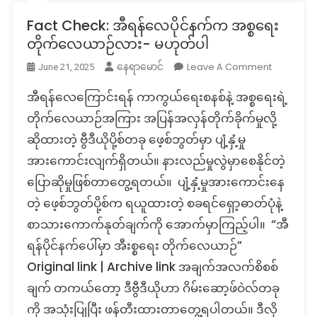
Fact Check: အီရန်လေပိုင်နက်က အစ္စရေး
တိုက်လေယာဉ်လား- မဟုတ်ပါ
On
Leave A Comment
နေရာမောင်
June 21, 2025
Fact
အီရန်လေကြောင်းရန် ကာကွယ်ရေးစနစ်နဲ့ အစ္စရေးရဲ့
Check:
အီ
တိုက်လေယာဉ်အကြား အပြန်အလှန်တိုက်ခိုက်မှုလို့
ရန်
ဆိုထားတဲ့ ဗွီဒီယိုပို့စ်တခု ဖေ့စ်ဘွတ်မှာ ပျံ့နှံ့မှု
လေ
အားကောင်းလျက်ရှိတယ်။ နားလည်မှုလွဲမှာစေနိုင်တဲ့
ပိုင်နက်
ပြောဆိုမှုဖြစ်တာတွေ့ရတယ်။ ပျံ့နှံ့မှုအားကောင်းနေ
က
အစ္စရေး
တဲ့ ဖေ့စ်ဘွတ်ပို့စ်က ရယူထားတဲ့ စခရင်ရှော့ဓာတ်ပုံနဲ့
တိုက်လေယ
စာသားကောက်နုတ်ချက်ကို အောက်မှာကြည့်ပါ။ “အီ
လား-
ရန်ပိုင်နက်ပေါ်မှာ အီးစ္စရေး တိုက်လေယာဉ်”
မဟုတ်
ပါ
Original link | Archive link အချက်အလက်စိစစ်
ချက် တကယ်တော့ ဒီဗွီဒီယိုဟာ ဂိမ်းဆော့ဖ်ဝဲလ်တခု
ကို အသုံးပြုပြီး ဖန်တီးထားတာတွေ့ရပါတယ်။ ဒီလို