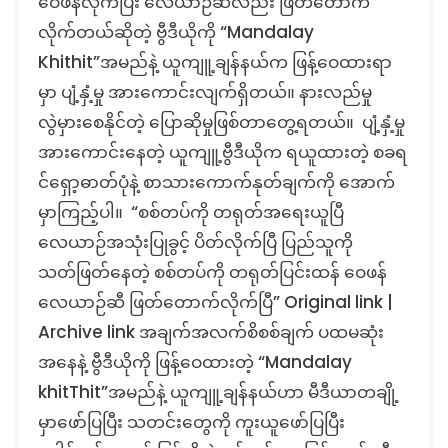
ဝေဖန်လိုက်ပြီး လေယာဉ်ဆီလည်း ဖြတ်တောက်
ကို
လိုက်တယ်ဆိုတဲ့ ဗွီဒီယိုကို “Mandalay
သတ်ဖြတ်
Khithit”အမည်နဲ့ ယူကျူ့ချန်နယ်က ဖြန့်ဝေထားရာ
နေ
မှာ ပျံ့နှံ့မှု အားကောင်းလျက်ရှိတယ်။ နားလည်မှု
လို့
မြန်မာ
လွဲမှားစေနိုင်တဲ့ ပြောဆိုမှုဖြစ်တာတွေ့ရတယ်။ ပျံ့နှံ့မှု
စစ်တပ်
အားကောင်းနေတဲ့ ယူကျူ့ဗွီဒီယိုက ရယူထားတဲ့ စခရ
ကို
င်ရှော့ဓာတ်ပုံနဲ့ စာသားကောက်နုတ်ချက်ကို အောက်
တရုတ်
လေယာဉ်
မှာကြည့်ပါ။ “စစ်တပ်ကို တရုတ်အရေးယူပြီ
ဆီ
လေယာဉ်အသုံးပြုခွင့် ပိတ်လိုက်ပြီ ပြည်သူကို
ဖြတ်
သတ်ဖြတ်နေတဲ့ စစ်တပ်ကို တရုတ်ပြင်းထန် ဝေဖန်
တောက်
ဆို
လေယာဉ်ဆီ ဖြတ်တောက်လိုက်ပြီ” Original link |
တဲ့
Archive link အချက်အလက်စိစစ်ချက် ပထမဆုံး
သတင်း
အနေနဲ့ ဗွီဒီယိုကို ဖြန့်ဝေထားတဲ့ “Mandalay
တု
khitThit”အမည်နဲ့ ယူကျူ့ချန်နယ်ဟာ မီဒီယာတချို့
မှာဖော်ပြပြီး သတင်းတွေကို ကူးယူ‌ဖော်ပြပြီး