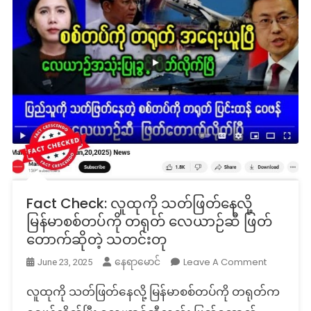
Fact Check: လူထုကို သတ်ဖြတ်နေလို့
မြန်မာစစ်တပ်ကို တရုတ် လေယာဉ်ဆီ ဖြတ်
တောက်ဆိုတဲ့ သတင်းတု
On
Leave A Comment
နေရာမောင်
June 23, 2025
Fact
လူထုကို သတ်ဖြတ်နေလို့ မြန်မာစစ်တပ်ကို တရုတ်က
Check:
လူထု