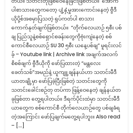
တယ်။ သတင်းတုဖြစ်ဝေနေခြင်းဖြစ်တယ်။ အောက်
ပါစာသားတွေကတော့ ပျံ့နှံ့မှုအားကောင်းနေတဲ့ ဗွီဒီ
ယိုပို့စ်အစမှာပြသတဲ့ ရုပ်ကတ်ပါ စာသား
ကောက်နုတ်ချက်ဖြစ်တယ်။ “တိုက်လေယာဉ် ၅စီး ပစ်
ချ ပြည်သူနဲ့စစ်ရှောင်စခန်းတွေကိုဗုံးကျဲနေတဲ့ စစ်
ကောင်စီလေယာဉ် SU 30 ၅စီး ယနေ့ပစ်ချ” မူရင်းလင်
ခ့် – Youtube link | Archive link အချက်အလက်
စိစစ်ချက် ဗွီဒီယိုကို ဖော်ပြထားတဲ့ “မန္တလေး
ခေတ်သစ်”အမည်နဲ့ ယူကျူ့ချန်နယ်ဟာ သတင်းမီဒီ
ယာတချို့မှာ ဖော်ပြခဲ့ပြီးဖြစ်တဲ့ သတင်းတွေကို
သတင်းခေါင်းစဉ်တု တပ်ကာ ဖြန့်ဝေနေတဲ့ ချန်နယ်တ
ခုဖြစ်တာ တွေ့ရပါတယ်။ ဒီရက်ပိုင်းထဲမှာ သတင်းမီဒီ
ယာတွေက စစ်ကောင်စီ တိုက်လေယာဉ်‌တွေ ပစ်ချခံရ
တဲ့အကြောင်း ဖော်ပြချက်မတွေ့ရပါဘူး။ Also read
– […]