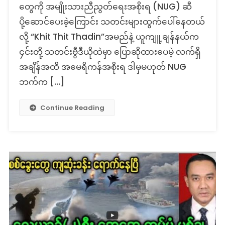
တွေကို အမျိုးသားညီညွတ်ရေးအစိုးရ (NUG) ဆီ
ရိ
ကန်
ပို့ဆောင်ပေးခဲ့ကြောင်း သတင်းများထွက်ပေါ်နေတယ်
ပေး
လို့ “Khit Thit Thadin”အမည်နဲ့ ယူကျူ့ချန်နယ်က
ပို့
၄င်းတို့ သတင်းဗွီဒီယိုထဲမှာ ပြောဆိုထားပေမဲ့ လက်ရှိ
တဲ့
အချိန်အထိ အမေရိကန်အစိုးရ ဒါမှမဟုတ် NUG
သတင်း
တု
ဘက်က […]
Continue Reading