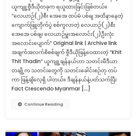
AA
ယူကျူ့ဗွီဒီယိုတခုက ရယူထားခြင်းဖြစ်တယ်။
ပစ်
“လေယာဉ်(၂)စီး အေအေ ထပ်မံ ပစ်ချ အထိနာနေတဲ့
ချ
ဆို
ကျောက်ဖြူတိုက်ပွဲ စစ်ကူလာတဲ့ လေယာဉ်(၂)စီး
တဲ့
အေအေ ပစ်ချ၊ လေယာဉ်မှူးအလောင်း(၂)ဦးလုံး
သတင်း
အလောင်း‌ပျောက်” Original link | Archive link
တု
အချက်အလက်စိစစ်ချက် ဗွီဒီယိုဖြန့်ဝေထားတဲ့ “Khit
Thit Thadin” ယူကျူ့ချန်နယ်ဟာ သတင်းမီဒီယာ
တချို့က သတင်းတွေကို သတင်းခေါင်းစဉ်တု တပ်
ကာ ဖြန့်ချိလေ့ရှိ ပါတယ်။ ဒီချန်နယ်နဲ့ပတ်သက်ပြီး
Fact Crescendo Myanmar […]
Continue Reading