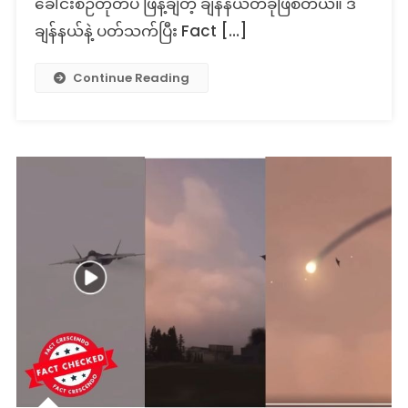
ခေါင်းစဉ်တုတပ် ဖြန့်ချိတဲ့ ချန်နယ်တခုဖြစ်တယ်။ ဒီ
ချန်နယ်နဲ့ ပတ်သက်ပြီး Fact […]
Continue Reading