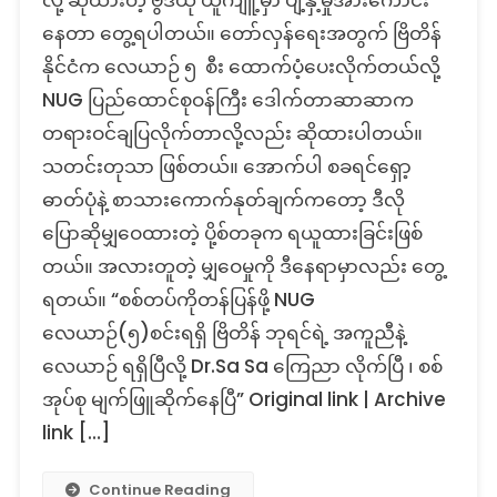
လို့ ဆိုထားတဲ့ ဗွီဒီယို ယူကျူ့မှာ ပျံ့နှံ့မှုအားကောင်း
နေတာ တွေ့ရပါတယ်။ တော်လှန်ရေးအတွက် ဗြိတိန်
နိုင်ငံက လေယာဉ် ၅ စီး ထောက်ပံ့ပေးလိုက်တယ်လို့
NUG ပြည်ထောင်စုဝန်ကြီး ဒေါက်တာဆာဆာက
တရားဝင်ချပြလိုက်တာလို့လည်း ဆိုထားပါတယ်။
သတင်းတုသာ ဖြစ်တယ်။ အောက်ပါ စခရင်ရှော့
ဓာတ်ပုံနဲ့ စာသားကောက်နုတ်ချက်ကတော့ ဒီလို
ပြောဆိုမျှဝေထားတဲ့ ပို့စ်တခုက ရယူထားခြင်းဖြစ်
တယ်။ အလားတူတဲ့ မျှဝေမှုကို ဒီနေရာမှာလည်း တွေ့
ရတယ်။ “စစ်တပ်ကိုတန်ပြန်ဖို့ NUG
လေယာဉ်(၅)စင်းရရှိ ဗြိတိန် ဘုရင်ရဲ့ အကူညီနဲ့
လေယာဉ် ရရှိပြီလို့ Dr.Sa Sa ကြေညာ လိုက်ပြီ ၊ စစ်
အုပ်စု မျက်ဖြူဆိုက်နေပြီ” Original link | Archive
link […]
Continue Reading