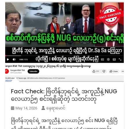
Fact Check: ဗြိတိန်ဘုရင်ရဲ့ အကူညီနဲ့ NUG
လေယာဉ်၅ စင်းရရှိဆိုတဲ့ သတင်းတု
နေရာမောင်
May 14, 2026
ဗြိတိန်ဘုရင်ရဲ့ အကူညီနဲ့ လေယာဉ်၅ စင်း NUG ရရှိပြီ