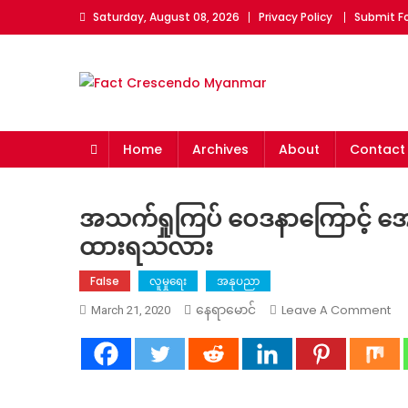
Skip
Saturday, August 08, 2026
Privacy Policy
Submit F
to
content
Fact Crescendo Myan
The fact behind every news!
Home
Archives
About
Contact
အသက်ရှုကြပ် ဝေဒနာကြောင့် အ
ထားရသလား
False
လူမှုရေး
အနုပညာ
On
Leave A Comment
နေရာမောင်
March 21, 2020
အ
ရှု
ကြ
ဝေ