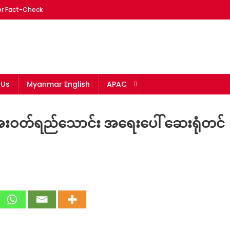
or Fact-Check
mar
 Us
Myanmar English
APAC
ေးဝတ်ရည်သောင်း အရေးပေါ် ဆေးရုံတင်
သက်
ပ်
ဒနာ