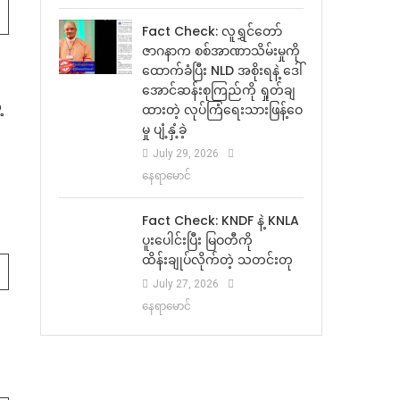
Fact Check: လူရွှင်တော်
ဇာဂနာက စစ်အာဏာသိမ်းမှုကို
ထောက်ခံပြီး NLD အစိုးရနဲ့ ဒေါ်
အောင်ဆန်းစုကြည်ကို ရှုတ်ချ
့
ထားတဲ့ လုပ်ကြံရေးသားဖြန့်ဝေ
မှု ပျံ့နှံ့ခဲ့
July 29, 2026
နေရာမောင်
Fact Check: KNDF နဲ့ KNLA
ပူးပေါင်းပြီး မြဝတီကို
ထိန်းချုပ်လိုက်တဲ့ သတင်းတု
July 27, 2026
နေရာမောင်