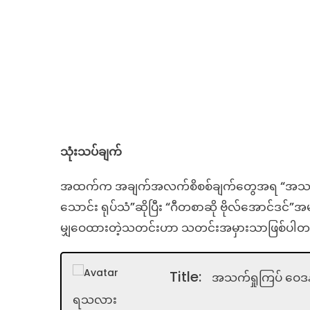
သုံးသပ်ချက်
အထက်က အချက်အလက်စိစစ်ချက်တွေအရ “အသက်ရှု
သောင်း ရုပ်သံ”ဆိုပြီး “ဂီတစာဆို ဗိုလ်အောင်ဒင်”
မျှဝေထားတဲ့သတင်းဟာ သတင်းအမှားသာဖြစ်ပါတ
Title:
အသက်ရှုကြပ် ဝေဒ
ရသလား