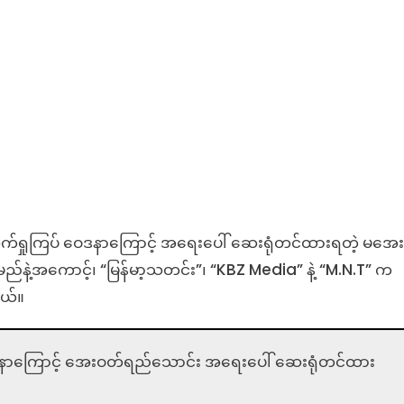
ကြပ် ဝေဒနာကြောင့် အရေးပေါ် ဆေးရုံတင်ထားရတဲ့ မအေး
အမည်နဲ့အကောင့်၊ “မြန်မာ့သတင်း”၊ “KBZ Media” နဲ့ “M.N.T” က
ယ်။
နာကြောင့် အေးဝတ်ရည်သောင်း အရေးပေါ် ဆေးရုံတင်ထား