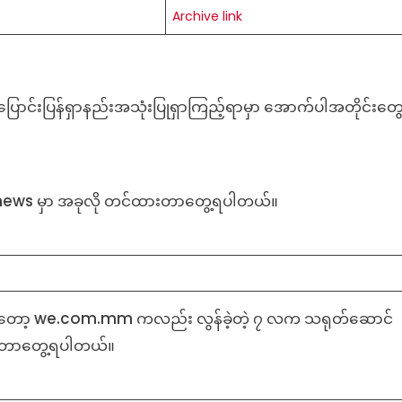
Archive link
ပြောင်းပြန်ရှာနည်းအသုံးပြုရှာကြည့်ရာမှာ အောက်ပါအတိုင်းတွေ
innews မှာ အခုလို တင်ထားတာတွေ့ရပါတယ်။
ှာတော့ we.com.mm ကလည်း လွန်ခဲ့တဲ့ ၇ လက သရုတ်ဆောင်
းတာတွေ့ရပါတယ်။