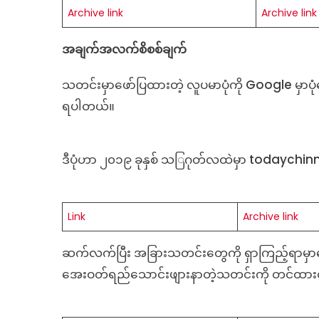
Archive link
Archive link
အချက်အလက်စိစစ်ချက်
သတင်းမှာဖော်ပြထားတဲ့ လူပမာပုံကို Google မှာပုံ
ရပါတယ်။
ဒီပုံဟာ ၂၀၁၉ ခုနှစ် သ◌ြဂုတ်လထဲမှာ todaych
Link
Archive link
ဆက်လက်ပြီး အခြားသတင်းတွေကို ရှာကြည့်ရာမ
အေးဝတ်ရည်သောင်းဖျားနာတဲ့သတင်းကို တင်ထာ