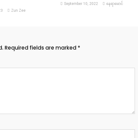
September 10, 2022
နေရာမောင်
23
Zun Zee
d.
Required fields are marked
*