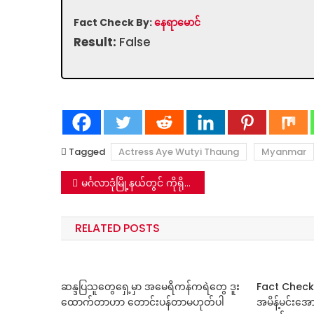
Fact Check By:
နေရာမောင်
Result:
False
Tagged
Actress Aye Wutyi Thaung
Myanmar
Post
မင်္ဂလာဒုံမြို့နယ်တွင် ကိုရိုနာဗိုင်းရပ်စ် လူနာ ၃ဦး ဖမ်းမိတဲ့ဆိုတဲ့ ဗီဒီယိုဖိုင်သတင်းအမှား
navigation
RELATED POSTS
ဆန္ဒပြသူတွေရှေ့မှာ အမေရိကန်ကရဲတွေ ဒူး
Fact Check: 
ထောက်တာဟာ တောင်းပန်တာမဟုတ်ပါ
အမိန့်မင်းအေ