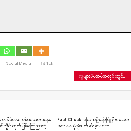
Social Media
Tit Tok
လူများမိမိအိမ်အတွင်းတွင်သာနေထိုင်ရန် ကျားနှင့်ခြင်္သေ့အကောင် ၈၀၀ အား မြို့များသို့စေလွှတ်ခဲ့တဲ့ရုရှားတယ်ဆိုတဲ့ သတင်းမှား
တနိုင်ငံလုံး စစ်မှုမထမ်းမနေရ
Fact Check: မြောက်ဦးနန်းမြို့ရိုးဟောင်း
ာင်လှိုင် ထုတ်ပြန်ကြေညာတဲ့
အား AA ဗုံးခွဲဖျက်ဆီးခဲ့သလား