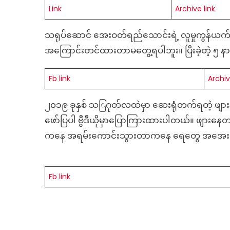
Link
Archive link
သရုပ်ဆောင် အေးဝတ်ရည်သောင်းရဲ့ လူမှုကွန်ယက်စ
အကြောင်းတင်ထားတာမတွေ့ရပါဘူး။ ပြီးခဲ့တဲ့ ၅ န
Fb link
Archiv
၂၀၁၉ ခုနှစ် သ◌ြဂုတ်လထဲမှာ ဆေးရုံတက်ရတဲ့ ဖ
ဖော်ပြပါ ဗွီဒီယိုမှာပြောကြားထားပါတယ်။ ဖျာ
ကနေ အရမ်းကောင်းသွားတာကနေ ရေတွေ အအေးပ
Fb link