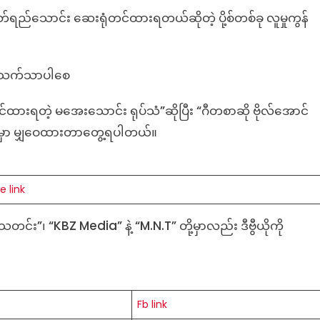
ာင့်
ည်သောင်း ဆေးရုံတင်ထားရတယ်ဆိုတဲ့ ပို့စ်တစ်ခု လူမှုကွန်
း
်ရည်
ာင်း
ေး
ံးသက်သာပါစေ
ရုံ
ားရတဲ့ မအေးသောင်း ရုပ်သံ”ဆိုပြီး “ဂီတစာဆို ဗိုလ်အောင်
်
ဲ့မှာ မျှဝေထားတာတွေ့ရပါတယ်။
း
သ
း
e link
င်း”၊ “KBZ Media” နဲ့ “M.N.T” တို့မှာလည်း ဒီဗွီယိုကို
Fb link