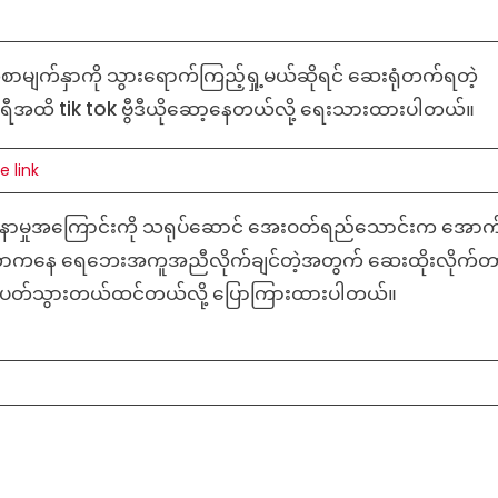
ာမျက်နှာကို သွားရောက်ကြည့်ရှု့မယ်ဆိုရင် ဆေးရုံတက်ရတဲ့
ာရီအထိ tik tok ဗွီဒီယိုဆော့နေတယ်လို့ ရေးသားထားပါတယ်။
e link
ျားနာမှုအကြောင်းကို သရုပ်ဆောင် အေးဝတ်ရည်သောင်းက အောက
းနေတာကနေ ရေဘေးအကူအညီလိုက်ချင်တဲ့အတွက် ဆေးထိုးလိုက်
တ်သွားတယ်ထင်တယ်လို့ ပြောကြားထားပါတယ်။