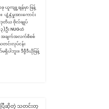
ု ယူကျူ့ချန်မှာ ဖြန့်
ျံ့နှံ့မှုအား‌ကောင်း
ဒုတိယ ဗိုလ်ချုပ်
ှိ (၃)ဦး NUGထံ
link အချက်အလက်စိစစ်
 သတင်းလုပ်ငန်း
ပါဘူး။ ဒီဗွီဒီယိုဖြန့်
ပြီဆိုတဲ့ သတင်းတု