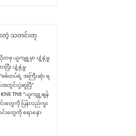
ံးတဲ့ သတင်းတု
ု ယူကျူ့မှာ ပျံ့နှံ့မှု
ပျံ့နှံ့မှု
စစ်တပ်ရဲ့ အကြီးဆုံး ရ
အတွင်းပွဲဆူပြီ”
Khit Thit ”ယူကျူ့ချန်
တင်းတွေကို ပြန်လည်ကူး
တင်းတွေကို ရောနှော