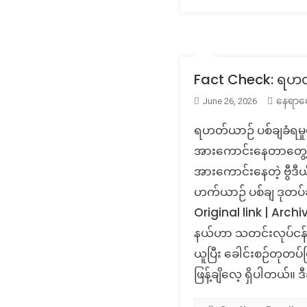
Fact Check: ရဟတ်ယ
နေရာမေ
June 26, 2026
ရဟတ်ယာဉ် ပစ်ချခံရမှုမှာ
အားကောင်းနေတာတွေ့ရတယ်
အားကောင်းနေတဲ့ ဗွီဒီ
ဟက်ယာဉ် ပစ်ချ ဒုတပ်ချ
Original link | Archi
နယ်ဟာ သတင်းလုပ်ငန်းလု
ယူပြီး ခေါင်းစဉ်တုတပ်
ဖြန့်ချိလေ့ ရှိပါတယ်