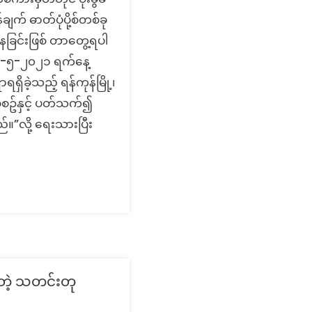
် ဓာတ်ပုံပို့စ်တစ်ခု
ေခြင်းဖြစ် တာတွေ့ရပါ
“၃၁-၅-၂၀၂၁ ရက်နေ့
ိခဲ့သည့် ရန်ကုန်မြို့၊
စ်စဥ်နှင့် ပတ်သက်၍
”လို့ ရေးသားပြီး
ာတဲ့ သတင်းတု