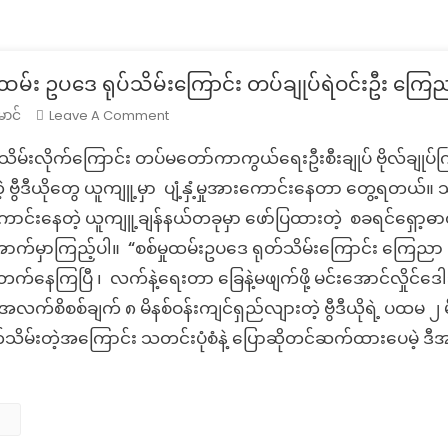
ုထမ်း ဥပဒေ ရုပ်သိမ်းကြောင်း တပ်ချုပ်ရဲဝင်းဦး ကြ
On
Leave A Comment
ာင်
Fact
ပ်သိမ်းလိုက်ကြောင်း တပ်မတော်ကာကွယ်ရေးဦးစီးချုပ် ဗိုလ်ချုပ
Check:
စစ်မှုထမ်း
 ဗွီဒီယိုတွေ ယူကျူ့မှာ ပျံ့နှံ့မှုအားကောင်းနေတာ တွေ့ရတယ်။ သတ
ဥပဒေ
းကောင်းနေတဲ့ ယူကျူ့ချန်နယ်တခုမှာ ဖော်ပြထားတဲ့ စခရင်ရှော့ဓာတ
ရုပ်သိမ်း
က်မှာကြည့်ပါ။ “စစ်မှုထမ်းဥပဒေ ရုတ်သိမ်းကြောင်း ကြေညာ တပ
ကြောင်း
ာ တက်နေကြပြီ ၊ လက်နဲ့ရေးတာ ခြေနဲ့မဖျက်ဖို့ မင်းအောင်လှိုင်ဒ
တပ်
ချုပ်
က်စိစစ်ချက် ၈ မိနစ်ဝန်းကျင်ရှည်လျားတဲ့ ဗွီဒီယိုရဲ့ ပထမ ၂ မိန
ရဲ
က်သိမ်းတဲ့အကြောင်း သတင်းပုံစံနဲ့ ပြောဆိုတင်ဆက်ထားပေမဲ့ 
ဝင်း
ဦး
ကြေညာ
တဲ့
သတင်း