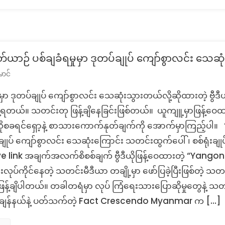
တု
ာဉ် ပစ်ချခံရမှုမှာ ဒုတပ်ချုပ် ကျော်စွာလင်း သေဆု
ာင်
 ဒုတပ်ချုပ် ကျော်စွာလင်း သေဆုံးသွားတယ်လို့ဆိုထားတဲ့ ဗွီဒီယိုတခ
။ သတင်းတု ဖြန့်ချိနေခြင်းဖြစ်တယ်။ ယူကျူ့မှာဖြန့်ဝေထားပြီး 
ယိုစခရင်ရှော့နဲ့ စာသားကောက်နုတ်ချက်ကို အောက်မှာကြည့်ပါ။ “
ုပ် ကျော်စွာလင်း သေဆုံးကြောင်း သတင်းထွက်ပေါ် ၊ စစ်ရုံးချုပ်
ve link အချက်အလက်စိစစ်ချက် ဗွီဒီယိုဖြန့်ဝေထားတဲ့ “Yangon 
ပ်ကိုင်နေတဲ့ သတင်းမီဒီယာ တချို့မှာ ဖော်ပြခဲ့ပြီးဖြစ်တဲ့ သ
ဖြန့်ချိပါတယ်။ တခါတရံမှာ လုပ် ကြံရေးသားပြောဆိုမှုတွေနဲ့ သ
။ ဒီချန်နယ်နဲ့ ပတ်သက်တဲ့ Fact Crescendo Myanmar က […]