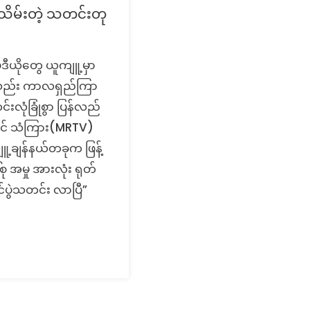
်သိမ်းတဲ့ သတင်းတု
ီဒီယိုတွေ ယူကျူ့မှာ
ုမှာလည်း ကာလရှည်ကြာ
လုံခြုံစွာ ပြန်လည်
်မြင် သံကြား(MRTV)
ချန်နယ်တခုက ဖြန့်
စု အမှု အားလုံး ရုတ်
င်ပွဲသတင်း လာပြီ”