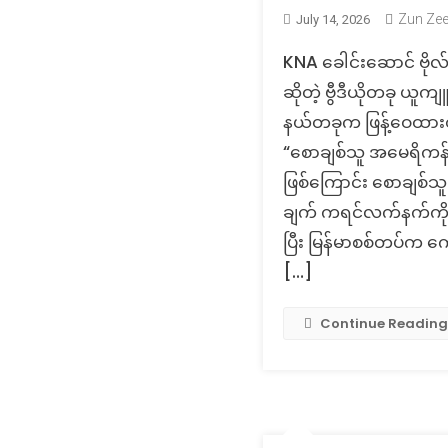
Zun Ze
July 14, 2026
KNA ‌ခေါင်း‌ဆောင် ဗိုလ်
ဆိုတဲ့ ဗွီဒီယိုတခု ယူ
နယ်တခုက ဖြန့်ဝေထားတဲ့ 
“စောချစ်သူ အမေရိကန် FB
ဖြစ်ကြောင်း စောချစ်သူ
ချက် ကရင်လက်နက်ကိုင်
ပြီး မြန်မာစစ်တပ်က က
[…]
Continue Reading