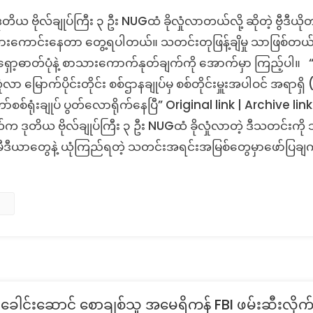
Fact
ချက်
 ဗိုလ်ချုပ်ကြီး ၃ ဦး NUGထံ ခိုလှုံလာတယ်လို့ ဆိုတဲ့ ဗွီဒီယိုတခ
Check:
အတု
စစ်တပ်
ုအားကောင်းနေတာ တွေ့ရပါတယ်။ သတင်းတုဖြန့်ချိမှု သာဖြစ်တယ်။ ပ
ဘက်
င်ရှော့ဓာတ်ပုံနဲ့ စာသားကောက်နုတ်ချက်ကို အောက်မှာ ကြည့်ပါ။ “
က
ံလာ မြောက်ပိုင်းတိုင်း စစ်ဌာနချုပ်မှ စစ်တိုင်းမှူးအပါဝင် အရာရ
ဒုတိယ
်စစ်ရုံးချုပ် ပွတ်လောရိုက်နေပြီ” Original link | Archive 
ဗိုလ်ချုပ်
ကြီး၃
က ဒုတိယ ဗိုလ်ချုပ်ကြီး ၃ ဦး NUGထံ ခိုလှုံလာတဲ့ ဒီသတင်းကို
ဦး
ီဒီယာတွေနဲ့ ယုံကြည်ရတဲ့ သတင်းအရင်းအမြစ်တွေမှာဖော်ပြချက်မရှိ
NUGထံ
ခိုလှုံ
လာ
တဲ့
သတင်း
တု
ေါင်းဆောင် စောချစ်သူ အမေရိကန် FBI ဖမ်းဆီးလိုက်