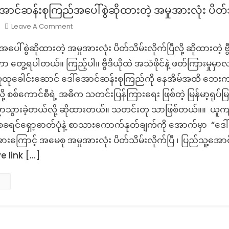
ောင်ဆန်းစုကြည်အပေါ်စွဲဆိုထားတဲ့ အမှုအားလုံး ပိတ
On
Leave A Comment
Fact
ါ်စွဲဆိုထားတဲ့ အမှုအားလုံး ပိတ်သိမ်းလိုက်ပြီလို့ ဆိုထားတဲ့ ဗွ
Check:
ဒေါ်
နေတာ တွေ့ရပါတယ်။ ကြည့်ပါ။ ဗွီဒီယိုထဲ အသံဖိုင်နဲ့ ဖတ်ကြားမှ
အောင်
လူထုခေါင်းဆောင် ဒေါ်အောင်ဆန်းစုကြည်ကို နေအိမ်အထိ ဘေးကင်း
ဆန်း
ု့ စစ်ကောင်စီရဲ့ အဓိက သတင်းပြန်ကြားရေး ဖြစ်တဲ့ မြန်မာ့ရုပ
စု
ွားခဲ့တယ်လို့ ဆိုထားတယ်။ သတင်းတု သာဖြစ်တယ်။။ ယူကျူ့
ကြည်
အပေါ်
်ရဲ့ စခရင်ရှော့ဓာတ်ပုံနဲ့ စာသားကောက်နုတ်ချက်ကို အောက်မှာ “ဒေါ်
စွဲဆို
ိအားကြောင့် အမေစု အမှုအားလုံး ပိတ်သိမ်းလိုက်ပြီ ၊ ပြည်သူ့အော
ထား
ve link […]
တဲ့
အမှု
အားလုံး
ပိတ်
သိမ်း
တဲ့
သတင်း