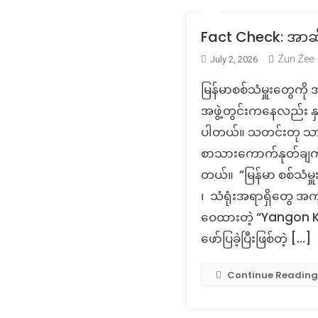
Fact Check: အာဆီ
Zun Zee
July 2, 2026
မြန်မာစစ်သံမှူးတွေကိ
အဖွဲ့တွင်းကနေလည်း နှင
ပါတယ်။ သတင်းတု သာဖြစ်
စာသားကောက်နုတ်ချက်ကိ
တယ်။ “မြန်မာ စစ်သံမှ
၊ သံရုံးအရာရှိတွေ အကုန
ဝေထားတဲ့ “Yangon Khi
ဖော်ပြခဲ့ပြီးဖြစ်တဲ့ […]
Continue Reading