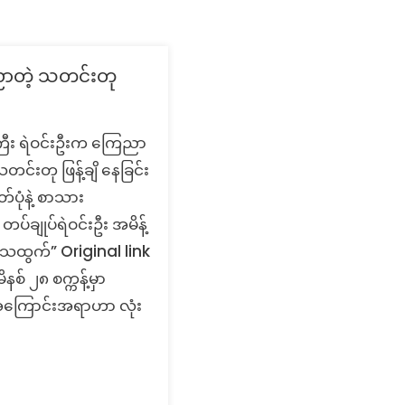
ေညာတဲ့ သတင်းတု
်ကြီး ရဲဝင်းဦးက ကြေညာ
င်းတု ဖြန့်ချိ နေခြင်း
်ပုံနဲ့ စာသား
်ချုပ်ရဲဝင်းဦး အမိန့်
ေါသထွက်” Original link
စ် ၂၈ စက္ကန့်မှာ
ဒီအကြောင်းအရာဟာ လုံး