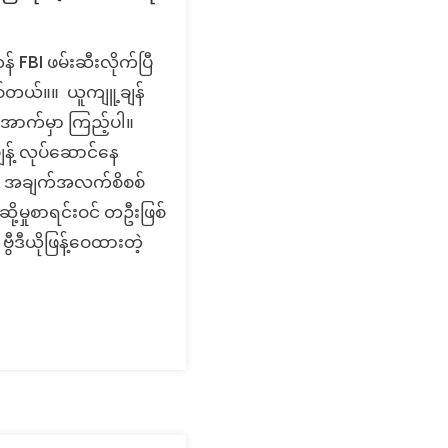
န် FBI ဖမ်းဆီးလိုက်ပြီ
ြစ်တယ်။။ ယူကျူ့ချန်
ု အောက်မှာ ကြည့်ပါ။
ဖျန့် လုပ်ဆောင်နေ
link အချက်အလက်စိစစ်
့မှုစာရင်းဝင် တဦးဖြစ်
ဒီယိုဖြန့်ဝေထားတဲ့