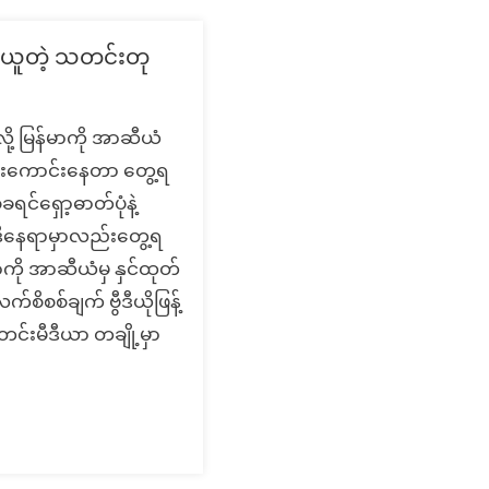
းယူတဲ့ သတင်းတု
ု့ မြန်မာကို အာဆီယံ
ု အားကောင်းနေတာ တွေ့ရ
င်ရှော့ဓာတ်ပုံနဲ့
 ဒီနေရာမှာလည်းတွေ့ရ
ကို အာဆီယံမှ နှင်ထုတ်
စိစစ်ချက် ဗွီဒီယိုဖြန့်
်းမီဒီယာ တချို့မှာ