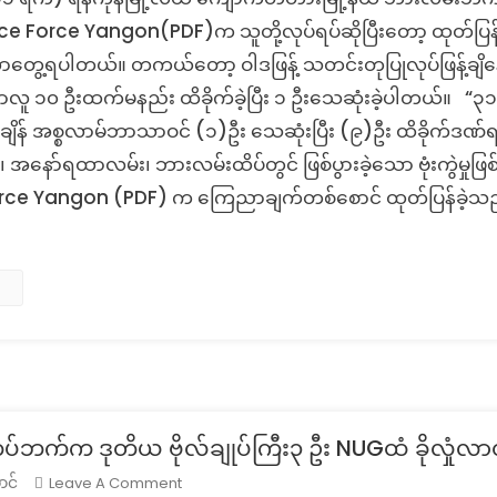
Check:
ဘား
e Force Yangon(PDF)က သူတို့လုပ်ရပ်ဆိုပြီးတော့ ထုတ်ပြန်ချက
လမ်း
ာတွေ့ရပါတယ်။ တကယ်တော့ ဝါဒဖြန့် သတင်းတုပြုလုပ်ဖြန့်ချိန
ဘ
ှုမှာလူ ၁၀ ဦးထက်မနည်း ထိခိုက်ခဲ့ပြီး ၁ ဦးသေဆုံးခဲ့ပါတယ်။ 
က်
် အစ္စလာမ်ဘာသာဝင် (၁)ဦး သေဆုံးပြီး (၉)ဦး ထိခိုက်ဒဏ်ရာရရှ
စ်
ကားမှတ်တိုင်
အနော်ရထာလမ်း၊ ဘားလမ်းထိပ်တွင် ဖြစ်ပွားခဲ့သော ဗုံးကွဲမှုဖြ
ဗုံး
ce Yangon (PDF) က ကြေညာချက်တစ်စောင် ထုတ်ပြန်ခဲ့သည်။
ခွဲ
မှု
နဲ့
ပတ်သက်
ပြီး
People
Defence
Force
Yangon(PDF)အမည်
နဲ့
ပ်ဘက်က ဒုတိယ ဗိုလ်ချုပ်ကြီး၃ ဦး NUGထံ ခိုလှုံလ
ထုတ်
On
Leave A Comment
ာင်
ပြန်