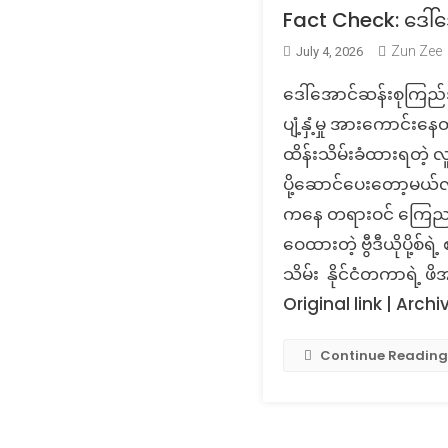
Fact Check: ဒေါ်အ
Zun Zee
July 4, 2026
ဒေါ်အောင်ဆန်းစုကြည်အပေ
ပျံ့နှံ့မှု အားကောင်း
ထိန်းသိမ်းခံထားရတဲ့ 
ပို့ဆောင်ပေးတော့မယ်လိ
ကနေ တရားဝင် ကြေညာသ
ဝေထားတဲ့ ဗွီဒီယိုပို့စ
သိမ်း နိုင်ငံတကာရဲ့ ဖ
Original link | Archi
Continue Reading