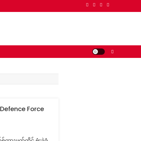
e Defence Force
းမှတ်တိုင် ဗုံးခွဲခံ