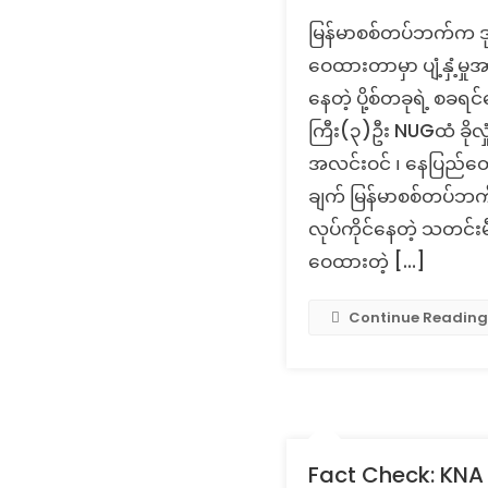
မြန်မာစစ်တပ်ဘက်က ဒုတိယ
ဝေထားတာမှာ ပျံ့နှံ့မှ
နေတဲ့ ပို့စ်တခုရဲ့ စခရ
ကြီး(၃)ဦး NUGထံ ခိုလှု
အလင်းဝင် ၊ နေပြည်တော
ချက် မြန်မာစစ်တပ်ဘက်
လုပ်ကိုင်နေတဲ့ သတင်းမ
ဝေထားတဲ့ […]
Continue Reading
Fact Check: KNA ခ