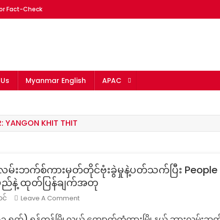
or Fact-Check
mar
 Us
Myanmar English
APAC
R:
YANGON KHIT THIT
်းဘက်စ်ကားမှတ်တိုင်ဗုံးခွဲမှုနဲ့ပတ်သက်ပြီး Peopl
နဲ့ ထုတ်ပြန်ချက်အတု
On
Leave A Comment
င်
Fact
၁ ရက်) ရန်ကုန်မြို့လယ် ကျောက်တံတားမြို့နယ် ဘားလမ်းဘက်စ်ကာ