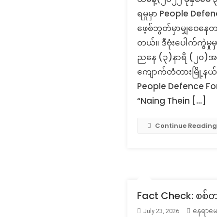
ရမှုမှာ People Defenc
ဖေ့စ်ဘွတ်မှာမျှဝေနေတ
တယ်။ ဒီဗုံးပေါက်ကွဲမ
ညနေ (၃)နာရီ (၂၀)အချိန
ကျောက်တံတားမြို့နယ်၊ 
People Defence For
“Naing Thein […]
Continue Reading
Fact Check: စစ်တ
နေရာမေ
July 23, 2026