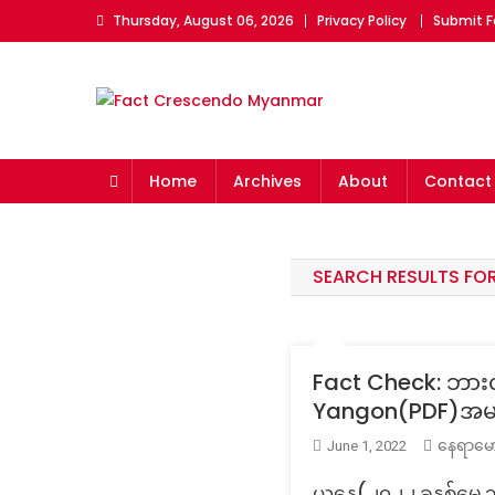
Skip
Thursday, August 06, 2026
Privacy Policy
Submit F
to
content
Fact Crescendo Myan
The fact behind every news!
Home
Archives
About
Contact
SEARCH RESULTS FO
Fact Check: ဘားလမ
Yangon(PDF)အမည်
နေရာမော
June 1, 2022
ယနေ့(၂၀၂၂ ခုနှစ်မေ ၃