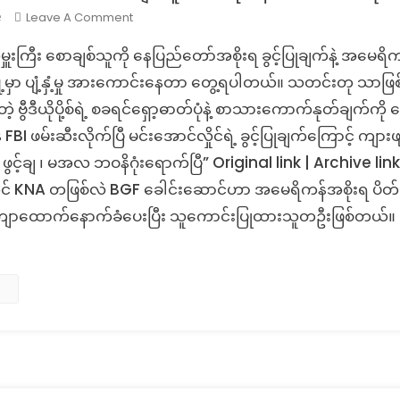
On
Leave A Comment
e
Fact
မှူးကြီး စောချစ်သူကို နေပြည်‌တော်အစိုးရ ခွင့်ပြုချက်နဲ့ အမေရိက
Check:
KNA
ကျူ့မှာ ပျံ့နှံ့မှု အားကောင်းနေတာ တွေ့ရပါတယ်။ သတင်းတု သာဖ
ခေါင်းဆောင်
ဗွီဒီယိုပို့စ်ရဲ့ စခရင်ရှော့ဓာတ်ပုံနဲ့ စာသားကောက်နုတ်ချက်ကိ
စော
I ဖမ်းဆီးလိုက်ပြီ မင်းအောင်လှိုင်ရဲ့ ခွင့်ပြုချက်ကြောင့် ကျား
ချစ်သူ
 ဖွင့်ချ ၊ မအလ ဘဝနိဂုံးရောက်ပြီ” Original link | Archive 
အ
မေ
 KNA တဖြစ်လဲ BGF ‌ခေါင်းဆောင်ဟာ အမေရိကန်အစိုးရ ပိတ်ဆို
ရိ
ျောထောက်နောက်ခံပေးပြီး သူကောင်းပြုထားသူတဦးဖြစ်တယ်။ ဗွီ
ကန်
FBI
ဖမ်းဆီး
လိုက်
ပြီ
ဆို
တဲ့
သတင်း
တု