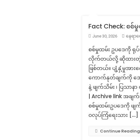
Fact Check: စစ်မှ
နေရာမေ
June 30, 2026
စစ်မှုထမ်း ဥပဒေကို ရု
လိုက်တယ်လို့ ဆိုထားတဲ့
ဖြစ်တယ်။ ပျံ့နှံ့မှုအာ
ကောက်နုတ်ချက်ကို အော
နဲ့ ဖျက်သိမ်း ၊ ပြသာန
| Archive link အချက်အလ
စစ်မှုထမ်းဥပဒေကို ဖျ
ဝလုပ်ကြံရေးသား […]
Continue Reading