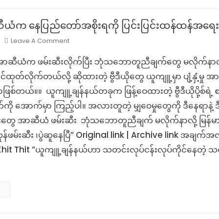
တု
ယံက နေပြည်တော်အစိုးရကို ပြင်းပြင်းထန်ထန်အရေ
On
Leave A Comment
Fact
ု အာဆီယံက ဖမ်းဆီးလိုက်ပြီး ဘုံသဘောတူညီချက်တွေ မလိုက်နာလိ
Check:
အာ
်ထုတ်လိုက်တယ်လို့ ဆိုထားတဲ့ ဗွီဒီယိုတွေ ယူကျူ့မှာ ပျံ့နှံ့မှ
ဆီ
တယ်။။ ယူကျူ့ချန်နယ်တခုက ဖြန့်ဝေထားတဲ့ ဗွီဒီယိုပို့စ်ရဲ့ စခရ
ယံက
ု အောက်မှာ ကြည့်ပါ။ အလားတူတဲ့ မျှဝေမှုတွေကို ဒီနေရာနဲ့
နေပြည်တော်
ူးတွေ အာဆီယံ ဖမ်းဆီး ဘုံသဘောတူညီချက် မလိုက်နာလို့ မြန်မာ
အစိုးရ
ကို
်ဖမ်းဆီး ၊ပွဲဆူနေပြီ” Original link | Archive link အချက်အလက်
ပြင်းပြင်းထန်ထန်
t Thit ”ယူကျူ့ချန်နယ်ဟာ သတင်းလုပ်ငန်းလုပ်ကိုင်နေတဲ့ သတင
အရေးယူ
တဲ့
သတင်း
တု