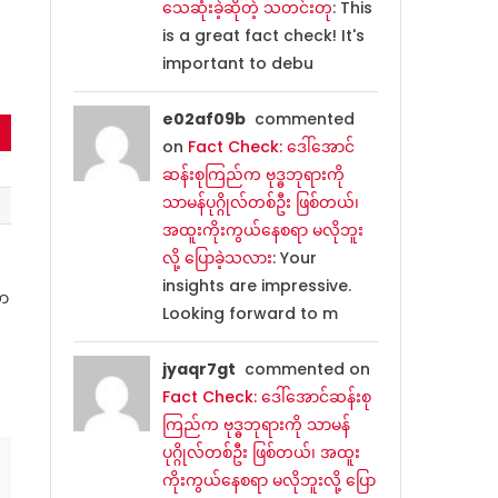
သေဆုံးခဲ့ဆိုတဲ့ သတင်းတု
: This
is a great fact check! It's
important to debu
e02af09b
commented
on
Fact Check: ဒေါ်အောင်
ဆန်းစုကြည်က ဗုဒ္ဓဘုရားကို
သာမန်ပုဂ္ဂိုလ်တစ်ဦး ဖြစ်တယ်၊
အထူးကိုးကွယ်နေစရာ မလိုဘူး
လို့ ပြောခဲ့သလား
: Your
insights are impressive.
လာ
Looking forward to m
jyaqr7gt
commented on
Fact Check: ဒေါ်အောင်ဆန်းစု
ကြည်က ဗုဒ္ဓဘုရားကို သာမန်
ပုဂ္ဂိုလ်တစ်ဦး ဖြစ်တယ်၊ အထူး
ကိုးကွယ်နေစရာ မလိုဘူးလို့ ပြော