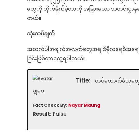
တွေကို တိုက်ခိုက်ခဲ့တာကို အခြားသော သတင်း
တယ်။
သုံးသပ်ချက်
အထက်ပါအချက်အလက်တွေအရ ဒီမိုကရေစီအရေးလှုပ
ခြင်းဖြစ်တာတွေ့ရပါတယ်။
Title:
တပ်ထောက်ခံသူတွေက
မျှဝေ
Fact Check By:
Nayar Maung
Result:
False