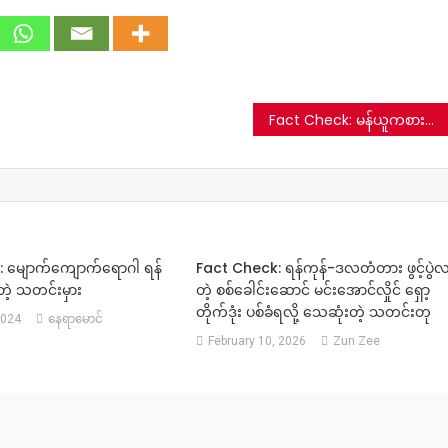
Fact Check: မန်ယူကစားသမား ဝိန်းရူးနီးက CDM ပါဝင်ဖို့ပြောနေတယ်ဆိုတဲ့ ပြုပြင်ပြောင်းလဲထားတဲ့ ဓာတ်ပုံ
 မျောက်ကျောက်ရောဂါ ရန်
Fact Check: ရန်ကုန်-ဒလတံတား ဖွင့်ပွဲ
ိတဲ့ သတင်းမှား
တဲ့ စစ်ခေါင်းဆောင် မင်းအောင်လှိုင် ရှော့
တိုက်ဒုံး ပစ်ခံရလို့ သေဆုံးတဲ့ သတင်းတု
2024
နေရာမောင်
February 10, 2026
Zun Zee