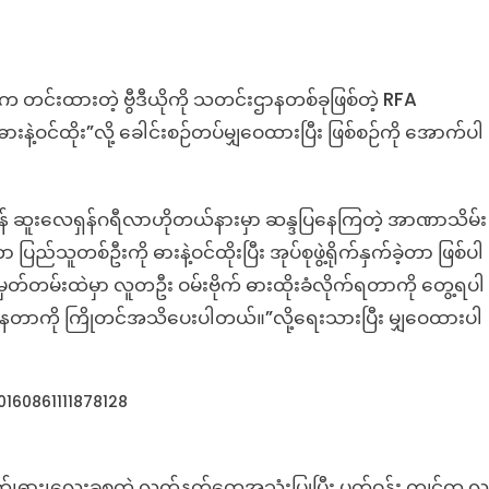
ာက တင်းထားတဲ့ ဗွီဒီယိုကို သတင်းဌာနတစ်ခုဖြစ်တဲ့ RFA
ဝင်ထိုး”လို့ ခေါင်းစဉ်တပ်မျှဝေထားပြီး ဖြစ်စဉ်ကို အောက်ပါ
်ကုန် ဆူးလေရှန်ဂရီလာဟိုတယ်နားမှာ ဆန္ဒပြနေကြတဲ့ အာဏာသိမ်း
ူတစ်ဦးကို ဓားနဲ့ဝင်ထိုးပြီး အုပ်စုဖွဲ့ရိုက်နှက်ခဲ့တာ ဖြစ်ပါ
မှတ်တမ်းထဲမှာ လူတဦး ဝမ်းဗိုက် ဓားထိုးခံလိုက်ရတာကို တွေ့ရပါ
ါဝင်နေတာကို ကြိုတင်အသိပေးပါတယ်။”လို့ရေးသားပြီး မျှဝေထားပါ
160861111878128
၊ဓား၊လေးခွစတဲ့ လက်နက်တွေအသုံးပြုပြီး ပတ်ဝန်း ကျင်က လူ