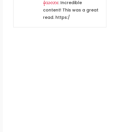
ခဲ့သလား
: Incredible
content! This was a great
read. https:/