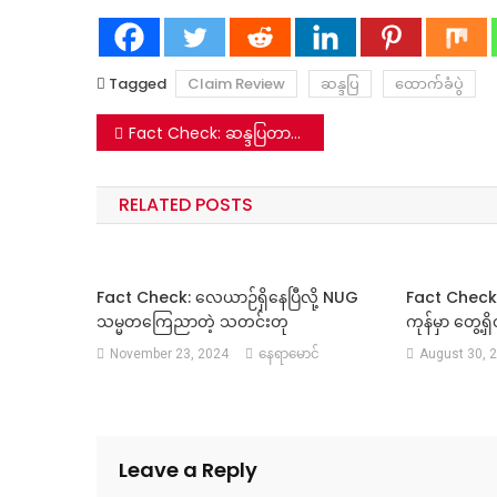
Tagged
Claim Review
ဆန္ဒပြ
ထောက်ခံပွဲ
Post
Fact Check: ဆန္ဒပြတာမအောင်မြင်ဘဲ အသေခံမယ့်သူတွေလိုအပ်လို့ NLD ထုတ်ပြန်ဆိုတဲ့ ရုံးစာအတု
navigation
RELATED POSTS
Fact Check: ‌လေယာဉ်ရှိနေပြီလို့ NUG
Fact Check:
သမ္မတကြေညာတဲ့ သတင်းတု
ကုန်မှာ တွေ့ရှ
November 23, 2024
နေရာမောင်
August 30, 
Leave a Reply