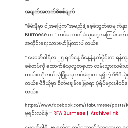
အချက်အလက်စိစစ်ချက်
“စိမ်းနီမှာ ငါ့အဖြေက”အမည်နဲ့ ဖေ့စ်ဘွတ်စာမျက်နှ
Burmese က ” တပ်ထောက်ခံသူတွေ အကြမ်းဖက် ဓားနဲ့
အတိုင်းရေးသားဖော်ပြထားပါတယ်။
” ဖေဖော်ဝါရီလ ၂၅ ရက်နေ့ ဒီနေ့နံနက်ပိုင်းက ရန
စစ်တပ်ကို ထောက်ခံသူလူတစုဟာ လမ်းသွားလမ်းဟာ ပြည်သ
တယ်။ ဟိုတယ်လုံခြုံရေးကင်မရာက ရရှိတဲ့ ဒီဗီဒီယို
တယ်။ ဗီဒီယိုမှာ စိတ်မချမ်းမြေ့စရာ ပုံရိပ်များပ
တယ်။
https://www.facebook.com/rfaburmese/posts/10
မူရင်းလင်ခ့် –
RFA Burmese
|
Archive link
ဖေဖော်ဝါရီ ၂၅ ရက်က တပ်ထောက်ခံသူတွေဟာ ဒုတ်