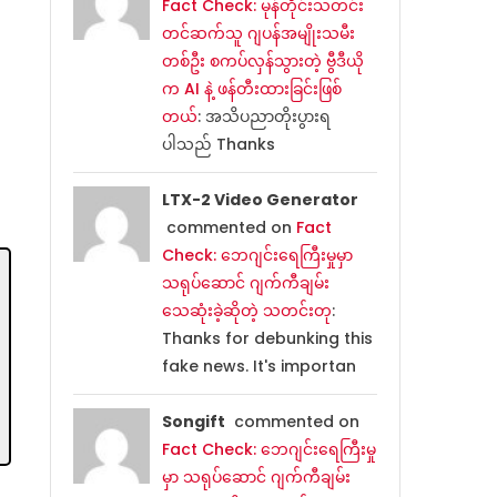
Fact Check: မုန်တိုင်းသတင်း
တင်ဆက်သူ ဂျပန်အမျိုးသမီး
တစ်ဦး စကပ်လှန်သွားတဲ့ ဗွီဒီယို
က AI နဲ့ ဖန်တီးထားခြင်းဖြစ်
တယ်
: အသိပညာတိုးပွားရ
ပါသည် Thanks
LTX-2 Video Generator
commented on
Fact
Check: ဘေဂျင်းရေကြီးမှုမှာ
သရုပ်ဆောင် ဂျက်ကီချမ်း
သေဆုံးခဲ့ဆိုတဲ့ သတင်းတု
:
Thanks for debunking this
fake news. It's importan
Songift
commented on
Fact Check: ဘေဂျင်းရေကြီးမှု
မှာ သရုပ်ဆောင် ဂျက်ကီချမ်း