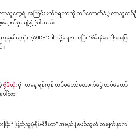
ံ
သူ
ွဲလာသူတွေရဲ့ အကြမ်းဖက်ခံရတာကို တပ်ထောက်ခံပွဲ လာသူတစ်
တွေ
်ဘွတ်မှာ ပျံ့နှံ့ခဲ့ပါတယ်။
က
အကြမ်းဖက်
ု
ုမှဓါးနဲ့ထိုးတဲ့VIDEOပါ”လို့ရေးသားပြီး “စိမ်းနီမှာ ငါ့အဖြေ
ို
ယ်။
တပ်ထောက်
ံ
သူ
အကြမ်းဖက်
ံ
ဲ့
ဗွီဒီယ
ိုကို “ယနေ့ ရန်ကုန် တပ်မတော်ထောက်ခံပွဲ တပ်မတော်
ရ
ု
်ပေါ်လာ
အဖြစ်
ျှဝေ
ပြီး ” ပြည်သူ့ပုံရိပ်မီဒီယာ” အမည်နဲ့ဖေ့စ်ဘွတ် စာမျက်နှာက