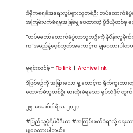
ခ
ဒီမိုကရေစီအရေးလှုပ်ရှားသူတစ်ဦး တပ်ထောက်ခံပ
အကြမ်းဖက်ခံရမှုအဖြစ်မျှဝေထားတဲ့ ဗွီဒီယိုတစ်ခု ဖေ့စ
မှ
“တပ်မ​တော်​ထောက်ခံပွဲလာသူတဦးကို နီပိန်းလူမိုက်တစ
က
က”အမည်နဲ့ဖေ့စ်ဘွတ်အကောင့်က မျှဝေထားပါတ
ခ
မူရင်းလင်ခ့် –
Fb link
|
Archive link
ခ
ဒီဖြစ်စဉ်ကို အခြားသော ရှု့ထောင့်က ရိုက်ကူးထားတ
မှ
ထောက်ခံသူတစ်ဦး ဓားထိုးခံရသော ရုပ်သံဖိုင် ထွက
မ
၂၅. ဖေဖော်ဝါရီလ. ၂၀၂၁
#ပြည်သူ့ပုံရိပ်မီဒီယာ #အကြမ်းဖက်ခံရ”လို့ ရေးသား
မျှဝေထားပါတယ်။