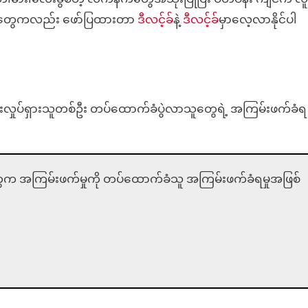
ဌာနတွေကလည်း ဖော်ပြထားတာ
ဒီလင့်ခ်
နဲ့
ဒီလင့်ခ
်မှာလေ့လာနိုင်ပါ
်ရှားသူတစ်ဦး တပ်ထောက်ခံပွဲလာသူတွေရဲ့ အကြမ်းဖက်ခံရ
 အကြမ်းဖက်မှုကို တပ်ထောက်ခံသူ အကြမ်းဖက်ခံရမှုအဖြစ်