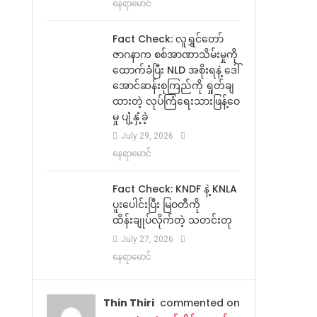
နေရာမောင်
Fact Check: လူရွှင်တော်
ဇာဂနာက စစ်အာဏာသိမ်းမှုကို
ထောက်ခံပြီး NLD အစိုးရနဲ့ ဒေါ်
အောင်ဆန်းစုကြည်ကို ရှုတ်ချ
ထားတဲ့ လုပ်ကြံရေးသားဖြန့်ဝေ
မှု ပျံ့နှံ့ခဲ့
July 29, 2026
နေရာမောင်
Fact Check: KNDF နဲ့ KNLA
ပူးပေါင်းပြီး မြဝတီကို
ထိန်းချုပ်လိုက်တဲ့ သတင်းတု
July 27, 2026
နေရာမောင်
Thin Thiri
commented on