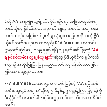
ဒီလို AA အရာရှိတွေရဲ့ လိင်ပိုင်းဆိုင်ရာ အမြတ်ထုတ်ခံရ
တယ်ဆိုတဲ့ ဗွီဒီယိုသတင်းမှာ တိကျတဲ့ သတင်း အချက်အ
လက်အရင်းအမြစ်တစ်ခုကိုမျှ သုံးစွဲထားခြင်းမရှိသလို ဗွီဒီ
ယိုရုပ်ကတ်အများစုဟာလည်း RFA Burmese သတင်း
ဌာနဝက်ဆိုဒ်မှာ ၂၀၁၉ ခုနှစ် ဧပြီ ၁၂ ရက်ဖော်ပြခဲ့တဲ့ “
AA
ရခိုင်စစ်သမီးတွေရဲ့ခံယူချက်
”ဆိုတဲ့ ဗွီဒီယိုဖိုင်က ရုပ်ကတ်
တွေကို အသုံးပြုပြီး ပြန်လည်သတင်းတု ဖန်တီးထားခြင်း
ဖြစ်တာ တွေ့ရပါတယ်။
RFA Burmese သတင်းဌာနက ဖော်ပြခဲ့တဲ့ “AA ရခိုင်စစ်
သမီးတွေရဲ့ခံယူချက်”ဆိုတဲ့ ၉ မိနစ်နဲ့ ၅ စက္ကန့်ကြာမြင့် တဲ့ ဗွီ
ဒီယိုဖိုင်ကို အောက်ပါလင့်ခ်တွေမှာ ဝင်ရောက်လေ့လာနိုင်ပါ
တယ်။