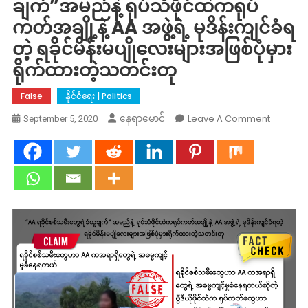
ချက်”အမည်နဲ့ ရုပ်သံဖိုင်ထဲကရုပ်
ကတ်အချို့နဲ့ AA အဖွဲ့ရဲ့ မုဒိန်းကျင်ခံရ
တဲ့ ရခိုင်မိန်းမပျိုလေးများအဖြစ်ပုံမှား
ရိုက်ထားတဲ့သတင်းတု
False
နိုင်ငံရေး | Politics
On
Leave A Comment
နေရာမောင်
September 5, 2020
“AA
ရခိုင်
စစ်
သမီး
တွေ
ရဲ့
ခံယူ
ချက်”အမ
နဲ့
ရုပ်
သံ
ဖိုင်