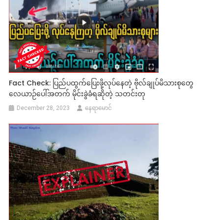
Fact Check: ပြည်ပထွက်ပြေးဖို့လုပ်နေတဲ့ ဗိုလ်ချုပ်မိသားစုတွေ
လေယာဉ်ပေါ်အတက် မိုင်းခွဲခံရဆိုတဲ့ သတင်းတု
December 28, 2023
နေရာမောင်