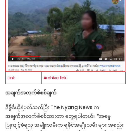
အဖြစ်
ပုံ
မှား
ရိုက်
ထား
တဲ့
သတင်း
တု
Link
Archive link
အချက်အလက်စိစစ်ချက်
ဒီဗွီဒီယိုနဲ့ပတ်သက်ပြီး The Nyang News က
အချက်အလက်စိစစ်ထားတာ တွေ့ရပါတယ်။ “အဓမ္မ
ပြုကျင့်ခံရသူ အမျိုးသမီးက ရခိုင်အမျိုးသမီး များ အစည်း