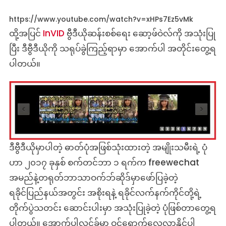
https://www.youtube.com/watch?v=xHPs7Ez5vMk
ထို့အပြင်
InVID
ဗွီဒီယိုဆန်းစစ်ရေး ဆော့ဖ်ဝဲလ်ကို အသုံးပြု
ပြီး ဒီဗွီဒီယိုကို သရုပ်ခွဲကြည့်ရာမှာ အောက်ပါ အတိုင်းတွေ့ရ
ပါတယ်။
ဒီဗွီဒီယိုမှာပါတဲ့ ဓာတ်ပုံအဖြစ်သုံးထားတဲ့ အမျိုးသမီးရဲ့ ပုံ
ဟာ ၂၀၁၇ ခုနှစ် စက်တင်ဘာ ၁ ရက်က freewechat
အမည်နဲ့တရုတ်ဘာသာဝက်ဘ်ဆိုဒ်မှာဖော်ပြခဲ့တဲ့
ရခိုင်ပြည်နယ်အတွင်း အစိုးရနဲ့ ရခိုင်လက်နက်ကိုင်တို့ရဲ့
တိုက်ပွဲသတင်း ဆောင်းပါးမှာ အသုံးပြုခဲ့တဲ့ ပုံဖြစ်တာတွေ့ရ
ပါတယ်။ အောက်ပါလင့်ခ်မှာ ဝင်ရောက်လေ့လာနိုင်ပါ