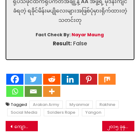
ရုပ်သံဖိုင်ထဲကရုပ်ကတ်အချို့နဲ့ AA အဖွဲ့ရဲ့ မုဒိန်းကျင်
ခံရတဲ့ ရခိုင်မိန်းမပျိုလေးများအဖြစ်ပုံမှားရိုက်ထားတဲ့
သတင်းတု
Fact Check By:
Nayar Maung
Result:
False
Tagged
Arakan Army
Myanmar
Rakhine
Social Media
Soldiers Rape
Yangon
Post
ကျောက်တော်မီးလောင်မှု သေဆုံးမှုအဖြစ်ဖော်ပြနေတဲ့သတင်းမှား
၂၀၁၅ ခုနှစ် လောက်ကိုင်တိုက်ပွဲက ပုံတွေကို AA အဖွဲ့ရဲ့ လက်ချက်နဲ့ တပ်မ​ေတာ်သား တွေကျဆုံးပုံအဖြစ် သတင်းမှားဖြန့်
navigation