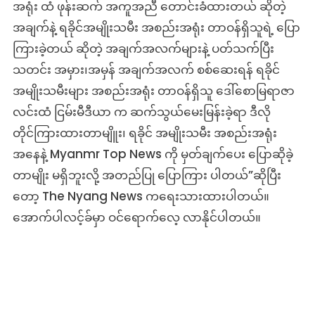
အရုံး ထံ ဖုန်းဆက် အကူအညီ တောင်းခံထားတယ် ဆိုတဲ့
အချက်နဲ့ ရခိုင်အမျိုးသမီး အစည်းအရုံး တာဝန်ရှိသူရဲ့ ပြော
ကြားခဲ့တယ် ဆိုတဲ့ အချက်အလက်များနဲ့ ပတ်သက်ပြီး
သတင်း အမှား၊အမှန် အချက်အလက် စစ်ဆေးရန် ရခိုင်
အမျိုးသမီးများ အစည်းအရုံး တာဝန်ရှိသူ ဒေါ်စောမြရာဇာ
လင်းထံ ငြမ်းမီဒီယာ က ဆက်သွယ်မေးမြန်းခဲ့ရာ ဒီလို
တိုင်ကြားထားတာမျိူး၊ ရခိုင် အမျိုးသမီး အစည်းအရုံး
အနေနဲ့ Myanmr Top News ကို မှတ်ချက်ပေး ပြောဆိုခဲ့
တာမျိုး မရှိဘူးလို့ အတည်ပြု ပြောကြား ပါတယ်”ဆိုပြီး
တော့ The Nyang News ကရေးသားထားပါတယ်။
အောက်ပါလင့်ခ်မှာ ဝင်ရောက်လေ့ လာနိုင်ပါတယ်။