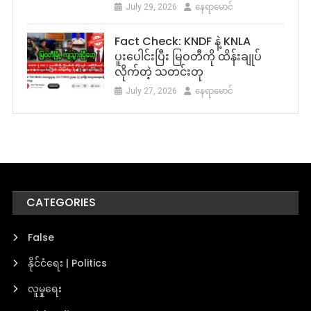
July 29, 2026
နေရာမောင်
Fact Check: KNDF နဲ့ KNLA
ပူးပေါင်းပြီး မြဝတီကို ထိန်းချုပ်
လိုက်တဲ့ သတင်းတု
July 27, 2026
နေရာမောင်
CATEGORIES
False
နိုင်ငံရေး | Politics
လူမှုရေး