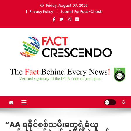
Skip
Friday, August 07, 2026
to
Privacy Policy
Submit For Fact-Check
content
Fact Crescendo Myanmar
The fact behind every news!
“AA ရခိုင်စစ်သမီးတွေရဲ့ခံယူ