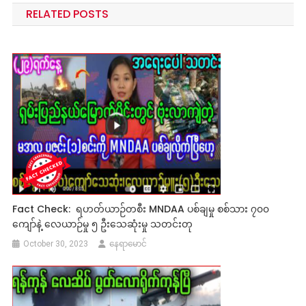
RELATED POSTS
Fact Check: ရဟတ်ယာဉ်တစီး MNDAA ပစ်ချမှု စစ်သား ၇၀၀
ကျော်နဲ့ လေယာဉ်မှု ၅ ဦးသေဆုံးမှု သတင်းတု
October 30, 2023
နေရာမောင်