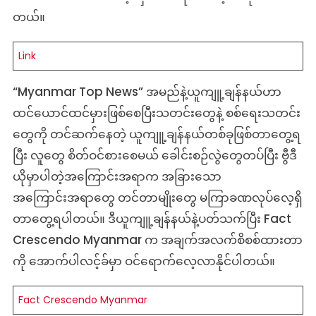
တယ်။
Link
“Myanmar Top News” အမည်နဲ့ယူကျူ့ချန်နယ်ဟာ
ထင်ယောင်ထင်မှားဖြစ်စေပြီးသတင်းတွေနဲ့ စစ်ရေးသတင်း
တွေကို တင်ဆက်နေတဲ့ ယူကျူ့ချန်နယ်တစ်ခုဖြစ်တာတွေ့ရ
ပြီး လူတွေ စိတ်ဝင်စားစေမယ် ခေါင်းစဉ်လွဲတွေတပ်ပြီး ဗွီဒီ
ယိုမှာပါတဲ့အကြောင်းအရာက အခြားသော
အကြောင်းအရာတွေ တင်တာမျိုးတွေ မကြာခဏလုပ်လေ့ရှိ
တာတွေ့ရပါတယ်။ ဒီယူကျူ့ချန်နယ်နဲ့ပတ်သက်ပြီး Fact
Crescendo Myanmar က အချက်အလက်စိစစ်ထားတာ
ကို အောက်ပါလင့်ခ်မှာ ဝင်ရောက်လေ့လာနိုင်ပါတယ်။
Fact Crescendo Myanmar