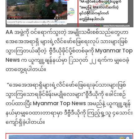
ထဲ
က
ရုပ်
ကတ်
AA အဖွဲ့ကို ဝင်ရောက်သွးတဲ့ အမျိုးသမီးစစ်သည်တွေဟာ
အချို့
အေအေအရာရှိ များရဲ့လိင်ဖော်ဖြေရေးလုပ် သားများဖြစ်
နဲ့
သွားကြတယ်ဆိုတဲ့ ဗွီဒီယိုဖိုင်ပို့စ်တစ်ခုကို Myanmar Top
AA
အဖွဲ့
News က ယူကျူ့ချန်နယ်မှာ ြသဂုတ် ၂၂ ရက်က မျှဝေခဲ့
ရဲ့
တာတွေ့ရပါတယ်။
မုဒိန်း
ကျင်
“အေအေအရာရှိများရဲ့လိင်ဖော်ဖြေရေးခုပ်သားများဖြစ်
ခံ
ရ
သွားကြသောရခိုင်မိန်းမပျိုလေးများ”ဗွီဒီယိုကို ခေါင်းစဉ်
တဲ့
တပ်ထားပြီး Myanmar Top News အမည်နဲ့ ယူကျူ့ချန်
ရခိုင်
နယ်မှာမျှဝေထားတာရာမှာ ဒီဗွီဒီယိုကို ကြည့်ရှု့သူ ၄သောင်း
မိန်းမ
ကျော်ရှိခဲ့ပါတယ်။
ပျို
လေး
များ