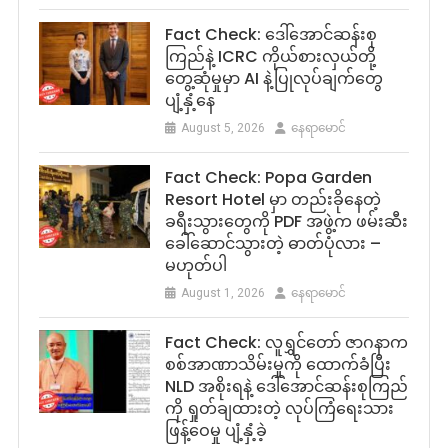
Fact Check: ဒေါ်အောင်ဆန်းစု
ကြည်နဲ့ ICRC ကိုယ်စားလှယ်တို့
တွေ့ဆုံမှုမှာ AI နဲ့ပြုလုပ်ချက်တွေ
ပျံ့နှံ့နေ
August 5, 2026
နေရာမောင်
Fact Check: Popa Garden
Resort Hotel မှာ တည်းခိုနေတဲ့
ခရီးသွားတွေကို PDF အဖွဲ့က ဖမ်းဆီး
ခေါ်ဆောင်သွားတဲ့ ဓာတ်ပုံလား –
မဟုတ်ပါ
August 1, 2026
နေရာမောင်
Fact Check: လူရွှင်တော် ဇာဂနာက
စစ်အာဏာသိမ်းမှုကို ထောက်ခံပြီး
NLD အစိုးရနဲ့ ဒေါ်အောင်ဆန်းစုကြည်
ကို ရှုတ်ချထားတဲ့ လုပ်ကြံရေးသား
ဖြန့်ဝေမှု ပျံ့နှံ့ခဲ့