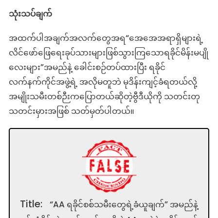
သုံးသပ်ချက်
အထက်ပါအချက်အလက်တွေအရ“အေအေအရာရှိများရဲ့
လိင်ဖော်ဖြေရေးခုပ်သားများဖြစ်သွားကြသောရခိုင်မိန်းမပျို
လေးများ”အမည်နဲ့ ခေါင်းစဉ်တပ်ထားပြီး ရခိုင်
လက်နက်ကိုင်အဖွဲ့ရဲ့ အလိုမတူဘဲ မုဒိန်းကျင့်ခံရတယ်လို့
အမျိုးသမီးတစ်ဉီးကပြောတယ်ဆိုတဲ့ဗွီဒီယိုကို သတင်းတု
သတင်းမှားအဖြစ် သတ်မှတ်ပါတယ်။
Title:
“AA ရခိုင်စစ်သမီးတွေရဲ့ခံယူချက်” အမည်နဲ့