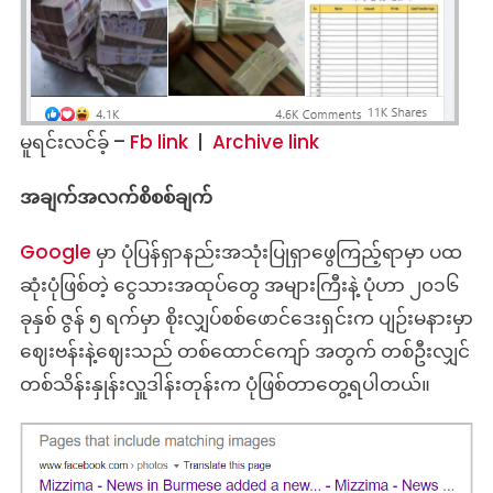
မူရင်းလင်ခ့် –
Fb link
|
Archive link
အချက်အလက်စိစစ်ချက်
Google
မှာ ပုံပြန်ရှာနည်းအသုံးပြုရှာဖွေကြည့်ရာမှာ ပထ
ဆုံးပုံဖြစ်တဲ့ ငွေသားအထုပ်တွေ အများကြီးနဲ့ ပုံဟာ ၂၀၁၆
ခုနှစ် ဇွန် ၅ ရက်မှာ စိုးလျှပ်စစ်ဖောင်ဒေးရှင်းက ပျဉ်းမနားမှာ
ဈေးဗန်းနဲ့ဈေးသည် တစ်ထောင်ကျော် အတွက် တစ်ဦးလျှင်
တစ်သိန်းနှုန်းလှူဒါန်းတုန်းက ပုံဖြစ်တာတွေ့ရပါတယ်။