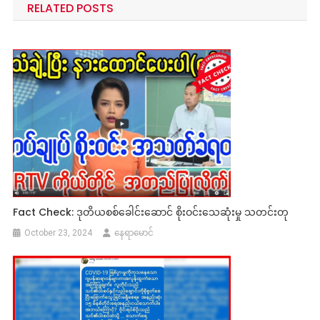
RELATED POSTS
Fact Check: ဒုတိယစစ်ခေါင်းဆောင် စိုးဝင်းသေဆုံးမှု သတင်းတု
October 23, 2024
နေရာမောင်