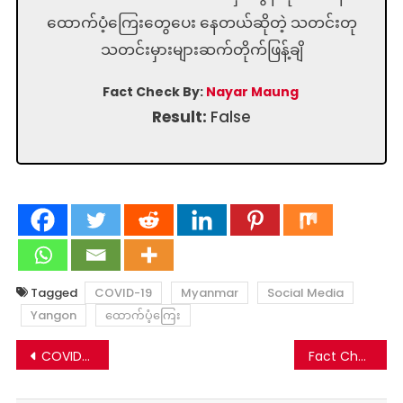
ထောက်ပံ့ကြေးတွေပေး နေတယ်ဆိုတဲ့ သတင်းတု
သတင်းမှားများဆက်တိုက်ဖြန့်ချိ
Fact Check By:
Nayar Maung
Result:
False
Tagged
COVID-19
Myanmar
Social Media
Yangon
ထောက်ပံ့ကြေး
Post
COVID-19 ရောဂါပျောက်ကင်းဆေးတဲ့ တိုင်းရင်းဆေးဝါးအဖြစ် မျှဝေနေတဲ့ အချက်အလက်မှား
Fact Check: အမေရိကန်ဖွဲ့စည်းပုံဉပဒေမှာ သမ္မတက ခရစ်ယာန်ဖြစ်ရမယ်လို့ ပြဌာန်းထားသလား-မဟုတ်ပါ
navigation