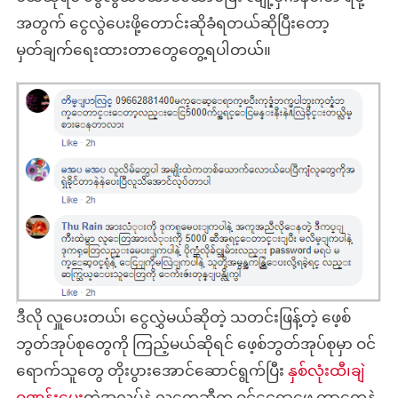
အတွက် ငွေလွဲပေးဖို့တောင်းဆိုခံရတယ်ဆိုပြီးတော့
မှတ်ချက်ရေးထားတာတွေတွေ့ရပါတယ်။
ဒီလို လှူပေးတယ်၊ ငွေလွှဲမယ်ဆိုတဲ့ သတင်းဖြန့်တဲ့ ဖေ့စ်
ဘွတ်အုပ်စုတွေကို ကြည့်မယ်ဆိုရင် ဖေ့စ်ဘွတ်အုပ်စုမှာ ဝင်
ရောက်သူတွေ တိုးပွားအောင်ဆောင်ရွက်ပြီး
နှစ်လုံးထီ၊ချဲ
ဂဏန်းပေး
တဲ့အလုပ်နဲ့ လူတွေဆီက ဝင်ငွေရှာဖွေ တာတွေနဲ့