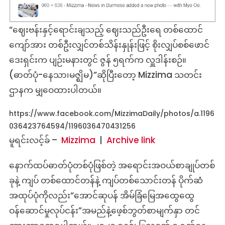
“ဈေးဗန်းနှင့်ရောင်းချသည့် ဈေးသည်ဦးရေ တစ်ထောင်
ကျော်အား တစ်ဦးလျှင်တစ်သိန်းနှုန်းဖြင့် စိုးလျှပ်စစ်ဖောင်
ဒေးရှင်းက ပျဉ်းမနားတွင် ဇွန် ၅ရက်က လှူဒါန်းစဉ်။
(ဓာတ်ပုံ-နေသာ၊မဇ္ဈိမ)”ဆိုပြီးတော့ Mizzima သတင်း
ဌာနက မျှဝေထားပါတယ်။
https://www.facebook.com/MizzimaDaily/photos/a.1196
036423764594/1196036470431256
မူရင်းလင့်ခ် –
Mizzima
|
Archive link
နောက်ထပ်ဓာတ်ပုံတစ်ပုံဖြစ်တဲ့ အရောင်းအဝယ်စာချုပ်တစ်
ခုနဲ့ ကျပ် တစ်ထောင်တန်နဲ့ ကျပ်တစ်သောင်းတန် ပိုက်ဆံ
အထုပ်ပုံကိုလည်း“အောင်ဆုပန် အိမ်ခြံမြေအထွေထွေ
ဝန်ဆောင်မှုလုပ်ငန်း”အမည်နဲ့ဖေ့စ်ဘွတ်စာမျက်နှာ တင်