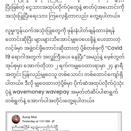
ပြီးဖြစ်တဲ့ ငွေသားအထုပ်လိုက်ပုံတွေနဲ့ ဓာတ်ပုံအဟောင်းကို
အသုံးပြုပြီးရေးသား ကြလေ့ရှိတာလည်း တွေ့ရပါတယ်။
လူမှုကွန်ယက်အသုံးပြုတွေကို ဖုန်းနံပါတ်ချန်ထားခဲ့ရန်
တောင်းဆိုပြီး များများသိအောင်မျှဝေပေးဖို့နဲ့ ပေးထားတဲ့
လင့်ခ်မှာ အဖွဲ့ဝင်ဖို့တောင်းဆိုထားတဲ့ ပို့စ်တစ်ခုကို “Covid
19 ရောဂါအတွက် အလှူကြီးပေး နေပြီး”အမည်နဲ့ ဖေ့စ်ဘွတ်
အုပ်စုမှာ အောက်တိုဘာ ၂ ရက်ကမျှဝေထားရာမှာ ၂၄ နာရီ
အတွင်း ပြန်လည်မျှဝေသူ တစ်သောင်း တစ်ထောင်ကျော်ရှိ
ပါတယ်။ ဒီလို မျှဝေထားတဲ့ပို့စ်မှာ ပိုက်ဆံအထုပ်လိုက်ပုံသုံး
ပုံနဲ့ wavemoney wavepay အမှတ်တံဆိပ်ပါစာရွက်
တစ်ရွက်နဲ့ အောက်ပါအတိုင်းတွေ့ရပါတယ်။