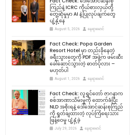
Fact Check: ဒေါ်အောင်ဆန်းစု
ကြည်နဲ့ ICRC ကိုယ်စားလှယ်တို့
တွေ့ဆုံမှုမှာ AI နဲ့ပြုလုပ်ချက်တွေ
ပျံ့နှံ့နေ
August 5, 2026
နေရာမောင်
Fact Check: Popa Garden
Resort Hotel မှာ တည်းခိုနေတဲ့
ခရီးသွားတွေကို PDF အဖွဲ့က ဖမ်းဆီး
ခေါ်ဆောင်သွားတဲ့ ဓာတ်ပုံလား –
မဟုတ်ပါ
August 1, 2026
နေရာမောင်
Fact Check: လူရွှင်တော် ဇာဂနာက
စစ်အာဏာသိမ်းမှုကို ထောက်ခံပြီး
NLD အစိုးရနဲ့ ဒေါ်အောင်ဆန်းစုကြည်
ကို ရှုတ်ချထားတဲ့ လုပ်ကြံရေးသား
ဖြန့်ဝေမှု ပျံ့နှံ့ခဲ့
July 29, 2026
နေရာမောင်