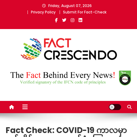
Skip
Friday, August 07, 2026
to
Privacy Policy
Submit For Fact-Check
content
Fact Crescendo Myanmar
The fact behind every news!
Fact Check: COVID-19 ကာလမှာ