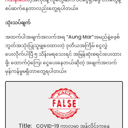
စပ်ဆက်နေတာလည်းတွေ့ရပါတယ်။
သုံးသပ်ချက်
အထက်ပါအချက်အလက်အရ “Aung Mar”အမည်နဲ့ဖေ့စ်
ဘွတ်အသုံးပြုသူမျှဝေထားတဲ့ ဒုတိယအကြိမ် ငွေလွှဲ
ပေးလိုက်ပါပြီ ၅ သိန်းမရသေးရင် အမြန်ဆုံးစရင်းပေးထား
ဖို့၊ ထောက်ပံ့ကြေး ငွေပေးနေတယ်ဆိုတဲ့ အချက်အလက်
မှန်ကန်မှုမရှိတာတွေ့ရပါတယ်။
Title:
COVID-19 ကာလမှာ အွန်လိုင်းကနေ