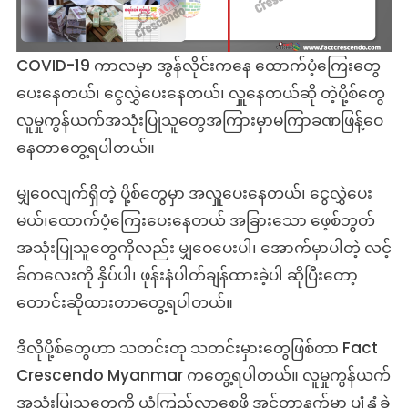
နေ
တယ်
ဆို
COVID-19 ကာလမှာ အွန်လိုင်းကနေ ထောက်ပံ့ကြေးတွေ
တဲ့
ပေးနေတယ်၊ ငွေလွှဲပေးနေတယ်၊ လှူနေတယ်ဆို တဲ့ပို့စ်တွေ
သတင်း
လူမှုကွန်ယက်အသုံးပြုသူတွေအကြားမှာမကြာခဏဖြန့်ဝေ
တု
သတင်း
နေတာတွေ့ရပါတယ်။
မှား
များ
မျှဝေလျက်ရှိတဲ့ ပို့စ်တွေမှာ အလှူပေးနေတယ်၊ ငွေလွှဲပေး
ဆက်တိုက်
မယ်၊ထောက်ပံ့ကြေးပေးနေတယ် အခြားသော ဖေ့စ်ဘွတ်
ဖြန့်ချိ
အသုံးပြုသူတွေကိုလည်း မျှဝေပေးပါ၊ အောက်မှာပါတဲ့ လင့်
ခ်ကလေးကို နှိပ်ပါ၊ ဖုန်းနံပါတ်ချန်ထားခဲ့ပါ ဆိုပြီးတော့
တောင်းဆိုထားတာတွေ့ရပါတယ်။
ဒီလိုပို့စ်တွေဟာ သတင်းတု သတင်းမှားတွေဖြစ်တာ Fact
Crescendo Myanmar ကတွေ့ရပါတယ်။ လူမှုကွန်ယက်
အသုံးပြုသူတွေကို ယုံကြည်လာစေဖို့ အင်တာနက်မှာ ပျံ့နှံ့ခဲ့