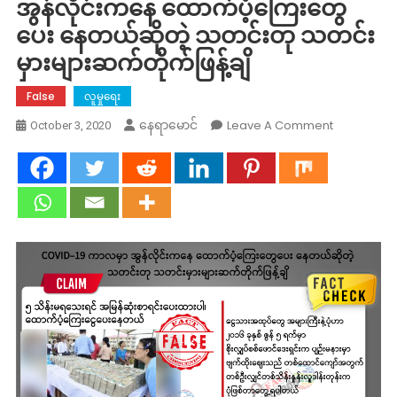
အွန်လိုင်းကနေ ထောက်ပံ့ကြေးတွေ
ပေး နေတယ်ဆိုတဲ့ သတင်းတု သတင်း
မှားများဆက်တိုက်ဖြန့်ချိ
False
လူမှုရေး
On
Leave A Comment
နေရာမောင်
October 3, 2020
Fact
Check:
COVID-
19
ကာလ
မှာ
အွ
န်
လိုင်း
ကနေ
ထောက်ပံ့ကြ
တွေ
ပေး