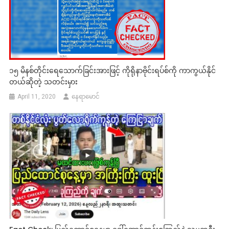
၁၅ မိနစ်တိုင်းရေသောက်ခြင်းအားဖြင့် ကိုရိုနာဗိုင်းရပ်စ်ကို ကာကွယ်နိုင်
တယ်ဆိုတဲ့ သတင်းမှား
April 11, 2020
နေရာမောင်