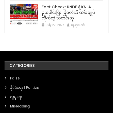
Fact Check: KNDF နဲ့ KNLA
ပူးပေါင်းပြီး မြဝတီကို ထိန်းချုပ်
လိုက်တဲ့ သတင်းတု
July 27, 2026
နေရာမောင်
CATEGORIES
False
နိုင်ငံရေး | Politics
လူမှုရေး
Misleading