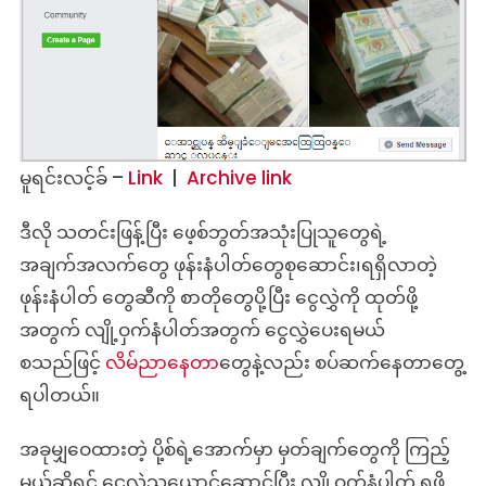
မူရင်းလင့်ခ် –
Link
|
Archive link
ဒီလို သတင်းဖြန့်ပြီး ဖေ့စ်ဘွတ်အသုံးပြုသူတွေရဲ့
အချက်အလက်တွေ ဖုန်းနံပါတ်တွေစုဆောင်း၊ရရှိလာတဲ့
ဖုန်းနံပါတ် တွေဆီကို စာတိုတွေပို့ပြီး ငွေလွှဲကို ထုတ်ဖို့
အတွက် လျို့ဝှက်နံပါတ်အတွက် ငွေလွှဲပေးရမယ်
စသည်ဖြင့်
လိမ်ညာနေတာ
တွေနဲ့လည်း စပ်ဆက်နေတာတွေ့
ရပါတယ်။
အခုမျှဝေထားတဲ့ ပို့စ်ရဲ့အောက်မှာ မှတ်ချက်တွေကို ကြည့်
မယ်ဆိုရင် ငွေလွဲသယောင်ဆောင်ပြီး လျို့ဝှက်နံပါတ် ရဖို့