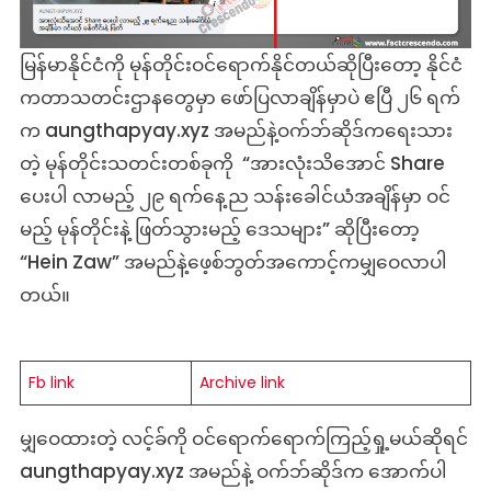
ဆို
တဲ့
လှည့်စား
မြန်မာနိုင်ငံကို မုန်တိုင်းဝင်ရောက်နိုင်တယ်ဆိုပြီးတော့ နိုင်ငံ
ထား
ကတာသတင်းဌာနတွေမှာ ဖော်ပြလာချိန်မှာပဲ ဧပြီ ၂၆ ရက်
တဲ့
က aungthapyay.xyz အမည်နဲ့ဝက်ဘ်ဆိုဒ်ကရေးသား
သတင်း
မှား
တဲ့ မုန်တိုင်းသတင်းတစ်ခုကို “အားလုံးသိအောင် Share
ပေးပါ လာမည့် ၂၉ ရက်နေ့ည သန်းခေါင်ယံအချိန်မှာ ဝင်
မည့် မုန်တိုင်းနဲ့ ဖြတ်သွားမည့် ဒေသများ” ဆိုပြီးတော့
“Hein Zaw” အမည်နဲ့ဖေ့စ်ဘွတ်အကောင့်ကမျှဝေလာပါ
တယ်။
Fb link
Archive link
မျှဝေထားတဲ့ လင့်ခ်ကို ဝင်ရောက်ရောက်ကြည့်ရှု့မယ်ဆိုရင်
aungthapyay.xyz အမည်နဲ့ ဝက်ဘ်ဆိုဒ်က အောက်ပါ