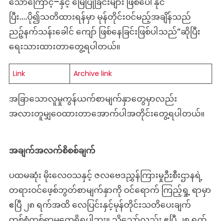
သောကြောင့်–နှင့် မြေပြိုခြင်းများ ဖြစ်ပေါ်နိုင်
ပြီး….ပို၍သတိထားရန်မှာ မုန်တိုင်းဝင်မည့်အချိန်သည်
ညဉ့်နက်သန်းခေါင် ကျော် ဖြစ်နေခြင်းဖြစ်ပါသည်”ဆိုပြီး
ရေးသားထားတာတွေ့ရပါတယ်။
Link
Archive link
အခြာသောလူမှုကွန်ယက်စာမျက်နှာတွေမှာလည်း
အလားတူမျှဝေထားတာအောက်ပါအတိုင်းတွေ့ရပါတယ်။
အချက်အလက်စိစစ်ချက်
ပထမဆုံး မိုးလေဝသနှင့် ဇလဗေဒညွှန်ကြားမှုဉီးစီးဌာနရဲ့
တရားဝင်ဖေ့စ်ဘွတ်စာမျက်နှာကို ဝင်ရောက် ကြည့်ရှု့ ရာမှာ
ဧပြီ ၂၈ ရက်အထိ လေပြင်းနှင့်မုန်တိုင်းသတိပေးချက်
တစ်စုံတစ်ရာမတွေ့ရှိရပါဘူး။ သို့သော်လည်း ဧပြီ ၂၈ ရက်