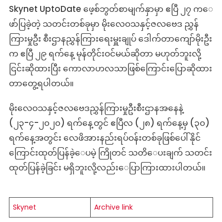
Skynet UptoDate ဖေ့စ်ဘွတ်စာမျက်နှာမှာ ဧပြီ ၂၇ က​ေ
ဖာ်ပြခဲ့တဲ့ သတင်းတစ်ခုမှာ မိုးလေဝသနှင့်ဇလဗေဒ ညွှန်
ကြားမှုဦး စီးဌာနညွှန်ကြားရေးမှူးချုပ် ဒေါက်တာကျော်မိုးဦး
က ဧပြီ ၂၉ ရက်နေ့ မုန်တိုင်းဝင်မယ်ဆိုတာ မဟုတ်ဘူးလို့
ငြင်းဆိုထားပြီး ကောလာဟလသာဖြစ်ကြောင်းပြောဆိုထား
တာတွေ့ရပါတယ်။
မိုးလေဝသနှင့်ဇလဗေဒညွှန်ကြားမှုဦးစီးဌာနအနေနဲ့
(၂၃-၄-၂၀၂၀) ရက်နေ့တွင် ဧပြီလ (၂၈) ရက်နေ့မှ (၃၀)
ရက်နေ့အတွင်း လေဖိအားနည်းရပ်ဝန်းတစ်ခုဖြစ်ပေါ်နိုင်
ကြောင်းထုတ်ပြန်ခဲ့ေပမဲ့ ကြိုတင် သတိေပးချက် သတင်း
ထုတ်ပြန်ခဲ့ခြင်း မရှိဘူးလို့လည်းေပြာကြားထားပါတယ်။
Skynet
Archive link