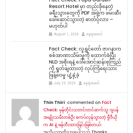
Resort Hotel မှာ တည်းခိုနေတဲ့
ခရီးသွားတွေကို PDF အဖွဲ့က ဖမ်းဆီး
ခေါ်ဆောင်သွားတဲ့ ဓာတ်ပုံလား –
မဟုတ်ပါ
August 1, 2026
နေရာမောင်
Fact Check: လူရွှင်တော် ဇာဂနာက
စစ်အာဏာသိမ်းမှုကို ထောက်ခံပြီး
NLD အစိုးရနဲ့ ဒေါ်အောင်ဆန်းစုကြည်
ကို ရှုတ်ချထားတဲ့ လုပ်ကြံရေးသား
ဖြန့်ဝေမှု ပျံ့နှံ့ခဲ့
July 29, 2026
နေရာမောင်
Thin Thiri
commented on
Fact
Check: မုန်တိုင်းသတင်းတင်ဆက်သူ ဂျပန်
အမျိုးသမီးတစ်ဦး စကပ်လှန်သွားတဲ့ ဗွီဒီယို
က AI နဲ့ ဖန်တီးထားခြင်းဖြစ်တယ်
:
အသိပညာတိုးပွားရပါသည် Thanks