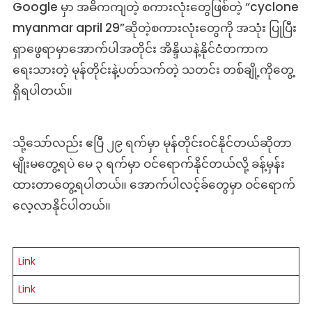
Google မှာ အဓိကကျတဲ့ စကားလုံးတွေဖြစ်တဲ့ “cyclone
myanmar ​april 29”ဆိုတဲ့စကားလုံးတွေကို အသုံး ပြုပြီး
ရှာဖွေရာမှာအောက်ပါအတိုင်း အိန္ဒိယနဲ့နိုင်ငံတကာက
ရေးသားတဲ့ မုန်တိုင်းနဲ့ပတ်သက်တဲ့ သတင်း တစ်ချို့ကိုတွေ့
ရှိရပါတယ်။
သို့သော်လည်း ဧပြီ ၂၉ ရက်မှာ မုန်တိုင်းဝင်နိုင်တယ်ဆိုတာ
မျိုးမတွေ့ရပဲ မေ ၃ ရက်မှာ ဝင်ရောက်နိုင်တယ်လို့ ခန့်မှန်း
ထားတာတွေ့ရပါတယ်။ အောက်ပါလင့်ခ်တွေမှာ ဝင်ရောက်
လေ့လာနိုင်ပါတယ်။
Link
Link