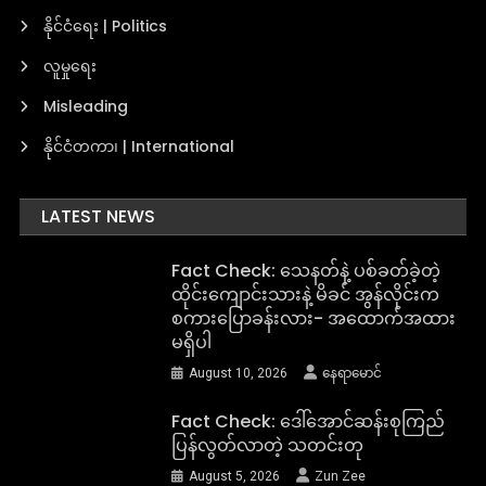
နိုင်ငံရေး | Politics
လူမှုရေး
Misleading
နိုင်ငံတကာ၊ | International
LATEST NEWS
Fact Check: သေနတ်နဲ့ ပစ်ခတ်ခဲ့တဲ့
ထိုင်းကျောင်းသားနဲ့ မိခင် အွန်လိုင်းက
စကားပြောခန်းလား- အထောက်အထား
မရှိပါ
August 10, 2026
နေရာမောင်
Fact Check: ဒေါ်အောင်ဆန်းစုကြည်
ပြန်လွတ်လာတဲ့ သတင်းတု
August 5, 2026
Zun Zee