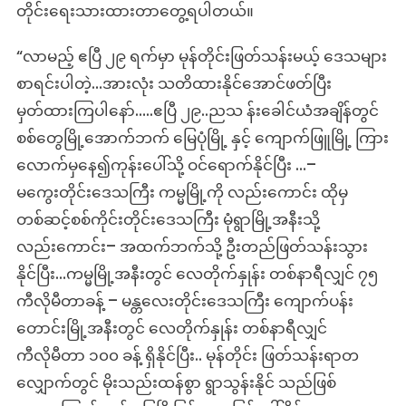
တိုင်းရေးသားထားတာတွေ့ရပါတယ်။
“လာမည့် ဧပြီ ၂၉ ရက်မှာ မုန်တိုင်းဖြတ်သန်းမယ့် ဒေသများ
စာရင်းပါတဲ့…အားလုံး သတိထားနိုင်အောင်ဖတ်ပြီး
မှတ်ထားကြပါနော်…..ဧပြီ ၂၉..ညသ န်းခေါင်ယံအချိန်တွင်
စစ်တွေမြို့အောက်ဘက် မြေပုံမြို့ နှင့် ကျောက်ဖြူမြို့ ကြား
လောက်မှနေ၍ကုန်းပေါ်သို့ ဝင်ရောက်နိုင်ပြီး …–
မကွေးတိုင်းဒေသကြီး ကမ္မမြို့ကို လည်းကောင်း ထိုမှ
တစ်ဆင့်စစ်ကိုင်းတိုင်းဒေသကြီး မုံရွာမြို့အနီးသို့
လည်းကောင်း– အထက်ဘက်သို့ ဦးတည်ဖြတ်သန်းသွား
နိုင်ပြီး…ကမ္မမြို့အနီးတွင် လေတိုက်နှုန်း တစ်နာရီလျှင် ၇၅
ကီလိုမီတာခန့် – မန္တလေးတိုင်းဒေသကြီး ကျောက်ပန်း
တောင်းမြို့အနီးတွင် လေတိုက်နှုန်း တစ်နာရီလျှင်
ကီလိုမီတာ ၁၀၀ ခန့် ရှိနိုင်ပြီး.. မုန်တိုင်း ဖြတ်သန်းရာတ
လျှောက်တွင် မိုးသည်းထန်စွာ ရွာသွန်းနိုင် သည်ဖြစ်