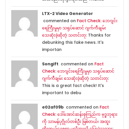
LTX-2 Video Generator
commented on
Fact Check: ဘေဂျင်း
ရေကြီးမှုမှာ သရုပ်ဆောင် ဂျက်ကီချမ်း
သေဆုံးခဲ့ဆိုတဲ့ သတင်းတု
: Thanks for
debunking this fake news. It's
importan
Songift
commented on
Fact
Check: ဘေဂျင်းရေကြီးမှုမှာ သရုပ်ဆောင်
ဂျက်ကီချမ်း သေဆုံးခဲ့ဆိုတဲ့ သတင်းတု
:
This is a great fact check! It's
important to debu
e02af09b
commented on
Fact
Check: ဒေါ်အောင်ဆန်းစုကြည်က ဗုဒ္ဓဘုရား
ကို သာမန်ပုဂ္ဂိုလ်တစ်ဦး ဖြစ်တယ်၊ အထူး
ကိုးကွယ်နေစရာ မလိုဘူးလို့ ပြောခဲ့သလား
: