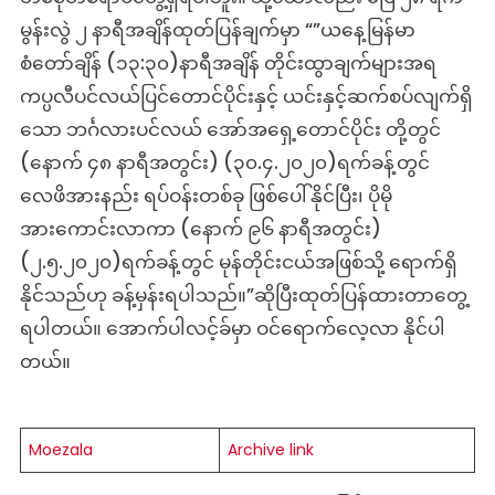
မွန်းလွဲ ၂ နာရီအချိန်ထုတ်ပြန်ချက်မှာ “”ယနေ့မြန်မာ
စံတော်ချိန် (၁၃:၃၀)နာရီအချိန် တိုင်းထွာချက်များအရ
ကပ္ပလီပင်လယ်ပြင်တောင်ပိုင်းနှင့် ယင်းနှင့်ဆက်စပ်လျက်ရှိ
သော ဘင်္ဂလားပင်လယ် အော်အရှေ့တောင်ပိုင်း တို့တွင်
(နောက် ၄၈ နာရီအတွင်း) (၃၀.၄.၂၀၂၀)ရက်ခန့်တွင်
လေဖိအားနည်း ရပ်ဝန်းတစ်ခု ဖြစ်ပေါ်နိုင်ပြီး၊ ပိုမို
အားကောင်းလာကာ (နောက် ၉၆ နာရီအတွင်း)
(၂.၅.၂၀၂၀)ရက်ခန့်တွင် မုန်တိုင်းငယ်အဖြစ်သို့ ရောက်ရှိ
နိုင်သည်ဟု ခန့်မှန်းရပါသည်။”ဆိုပြီးထုတ်ပြန်ထားတာတွေ့
ရပါတယ်။ အောက်ပါလင့်ခ်မှာ ဝင်ရောက်လေ့လာ နိုင်ပါ
တယ်။
Moezala
Archive link