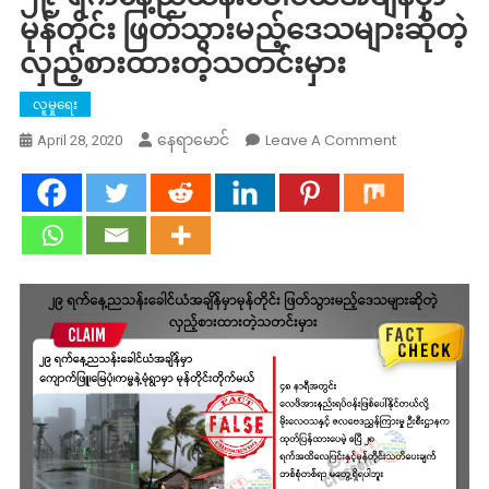
မုန်တိုင်း ဖြတ်သွားမည့်ဒေသများဆိုတဲ့
လှည့်စားထားတဲ့သတင်းမှား
လူမှုရေး
On
Leave A Comment
နေရာမောင်
April 28, 2020
၂၉
ရက်
နေ့
ည
သန်းခေါင်ယံ
အချိန်
မှာ
မုန်တိုင်း
ဖြတ်
သွား
မည့်
ဒေသ
များ