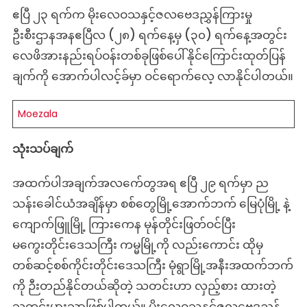
ဧပြီ ၂၃ ရက်က မိုးလေဝသနှင့်ဇလဗေဒညွှန်ကြားမှု
ဦးစီးဌာနအနဧပြီလ (၂၈) ရက်နေ့မှ (၃၀) ရက်နေ့အတွင်း
လေဖိအားနည်းရပ်ဝန်းတစ်ခုဖြစ်ပေါ်နိုင်ကြောင်းထုတ်ပြန်
ချက်ကို အောက်ပါလင့်ခ်မှာ ဝင်ရောက်လေ့ လာနိုင်ပါတယ်။
Moezala
သုံးသပ်ချက်
အထက်ပါအချက်အလက်ေတွအရ ဧပြီ ၂၉ ရက်မှာ ည
သန်းခေါင်ယံအချိန်မှာ စစ်တွေမြို့အောက်ဘက် မြေပုံမြို့ နဲ့
ကျောက်ဖြူမြို့ ကြားကေန မုန်တိုင်းဖြတ်ဝင်ပြီး
မကွေးတိုင်းဒေသကြီး ကမ္မမြို့ကို လည်းကောင်း ထိုမှ
တစ်ဆင့်စစ်ကိုင်းတိုင်းဒေသကြီး မုံရွာမြို့အနီးအထက်ဘက်
ကို ဉီးတည်နိုင်တယ်ဆိုတဲ့ သတင်းဟာ လှည့်စား ထားတဲ့
သတင်းမှားသာဖြစ်ပါတယ်။ မိုးလေဝသနှင့်ဇလဗေဒညွှန်