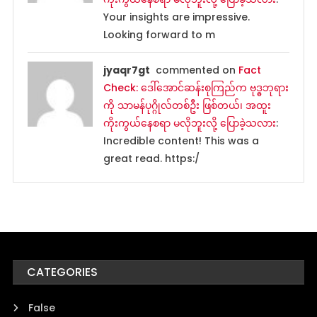
Your insights are impressive.
Looking forward to m
jyaqr7gt
commented on
Fact
Check: ဒေါ်အောင်ဆန်းစုကြည်က ဗုဒ္ဓဘုရား
ကို သာမန်ပုဂ္ဂိုလ်တစ်ဦး ဖြစ်တယ်၊ အထူး
ကိုးကွယ်နေစရာ မလိုဘူးလို့ ပြောခဲ့သလား
:
Incredible content! This was a
great read. https:/
CATEGORIES
False