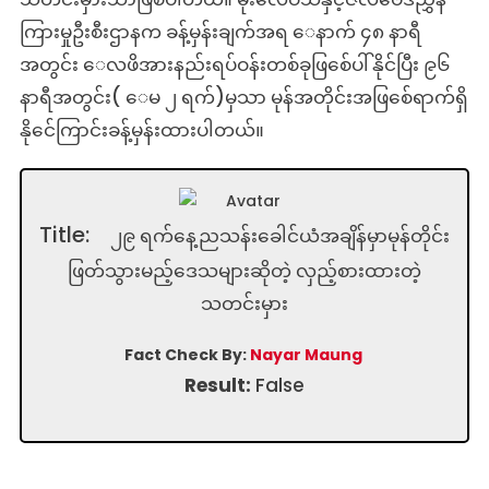
ကြားမှုဦးစီးဌာနက ခန့်မှန်းချက်အရ ေနာက် ၄၈ နာရီ
အတွင်း ေလဖိအားနည်းရပ်ဝန်းတစ်ခုဖြစ်ေပါ်နိုင်ပြီး ၉၆
နာရီအတွင်း( ေမ ၂ ရက်)မှသာ မုန်အတိုင်းအဖြစ်ေရာက်ရှိ
နိုင်ေကြာင်းခန့်မှန်းထားပါတယ်။
Title:
၂၉ ရက်နေ့ညသန်းခေါင်ယံအချိန်မှာမုန်တိုင်း
ဖြတ်သွားမည့်ဒေသများဆိုတဲ့ လှည့်စားထားတဲ့
သတင်းမှား
Fact Check By:
Nayar Maung
Result:
False