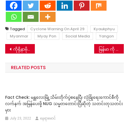
Tagged
Cyclone Warning On April 29
Kyaukphyu
Myanmar
Myay Pon
Social Media
Yangon
Post
ကိုရိုနာဗိုင်းရပ်စ်ဟာ ဝူဟန်ဓာတ်ခွဲခန်းကလုပ်တာလို့ နိုဗယ်ဆုရ ဂျပန်ဇီဝကမ္မ ဗေဒပါမောက္ခ Tasuku Honjoကပြောတယ်ဆိုတဲ့ သတင်းတု
မြန်မာ ကို ၃ ရက်ထဲနဲ့ အပြီးသိမ်းနိုင်ကြောင်း ထိုင်းဝန်ကြီးချုပ်ပြောကြားဆိုတဲ့ သတင်းတု
navigation
RELATED POSTS
Fact Check: မန္တလေးမြို့သိမ်းတိုက်ပွဲစနေပြီ၊ လုံခြုံရေးကောင်စီကို
လက်နက် အမြန်ပေးဖို့ NUG သမ္မတတောင်းပြီဆိုတဲ့ သတင်းတုသတင်း
မှား
July 23, 2022
နေရာမောင်