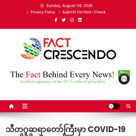
Skip
Sunday, August 09, 2026
to
Privacy Policy
Submit For Fact-Check
content
Fact Crescendo Myanmar
The fact behind every news!
သီတဂူဆရာတော်ကြီးမှာ COVID-19