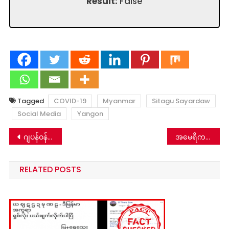
Result:
False
Tagged
COVID-19
Myanmar
Sitagu Sayardaw
Social Media
Yangon
Post
ဂျပန်ဝန်ကြီးချုပ် မြန်မာနိုင်ငံလာခဲ့သလား-မဟုတ်ပါ
အမေရိကန်မှာ COVID-19 ကာကွယ်ဆေး လူသန်း ၂၀၀ မှာ ထိုးမယ်ဆိုတာမဟုတ်ပါ
navigation
RELATED POSTS