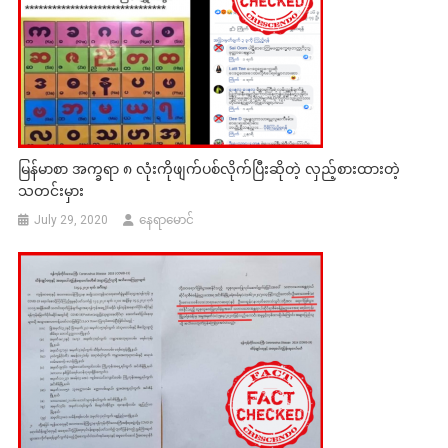
မြန်မာစာ အက္ခရာ ၈ လုံးကိုဖျက်ပစ်လိုက်ပြီးဆိုတဲ့ လှည့်စားထားတဲ့
သတင်းမှား
July 29, 2020
နေရာမောင်