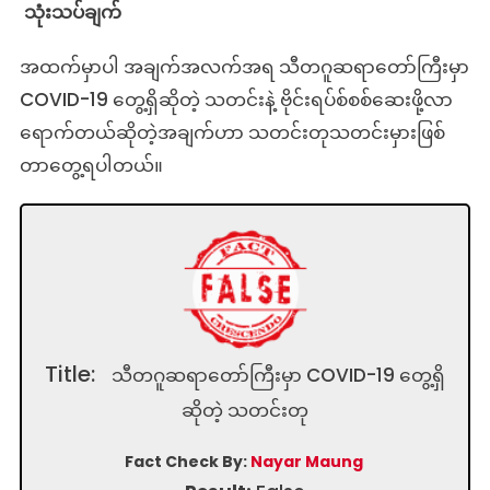
သုံးသပ်ချက်
အထက်မှာပါ အချက်အလက်အရ သီတဂူဆရာတော်ကြီးမှာ
COVID-19 တွေ့ရှိဆိုတဲ့ သတင်းနဲ့ ဗိုင်းရပ်စ်စစ်ဆေးဖို့လာ
ရောက်တယ်ဆိုတဲ့အချက်ဟာ သတင်းတုသတင်းမှားဖြစ်
တာတွေ့ရပါတယ်။
Title:
သီတဂူဆရာတော်ကြီးမှာ COVID-19 တွေ့ရှိ
ဆိုတဲ့ သတင်းတု
Fact Check By:
Nayar Maung