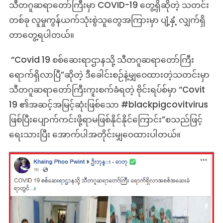
သီတဂူဆရာတော်ကြီးမှာ COVID-19 တွေ့ရှိဆိုတဲ့ သတင်း
တစ်ခု လူမှုကွန်ယက်သုံးစွဲသူတွေအကြားမှာ ပျံ့နှံ့ လျှက်ရှိ
တာတွေ့ရပါတယ်။
“Covid 19 စစ်ဆေးရာဌာနသို့ သီတဂူဆရာတော်ကြီး
ရောက်ရှိလာပြီ”ဆိုတဲ့ ဒီခေါင်းစဉ်နဲ့မျှဝေထားတဲ့သတင်းမှာ
သီတဂူဆရာတော်ကြီးကူးစက်ခံရတဲ့ ဗိုင်းရပ်စ်မှာ “Covit
19 ၏အဆင့်အမြင့်ဆုံးဖြစ်သော #blackpigcovitvirus
ဖြစ်ပြီးပျောက်ကင်းဖို့ရာမဖြစ်နိုင်နိုင်ကြောင်း”စသည်ဖြင့်
ရေးသားပြီး အောက်ပါအတိုင်းမျှဝေထားပါတယ်။