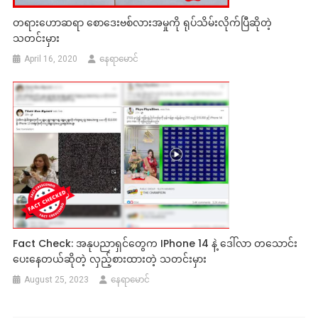
တရားဟောဆရာ စောဒေးဗစ်လားအမှုကို ရုပ်သိမ်းလိုက်ပြီဆိုတဲ့
သတင်းမှား
April 16, 2020
နေရာမောင်
Fact Check: အနုပညာရှင်တွေက IPhone 14 နဲ့ ဒေါ်လာ တသောင်း
ပေးနေတယ်ဆိုတဲ့ လှည့်စားထားတဲ့ သတင်းမှား
August 25, 2023
နေရာမောင်