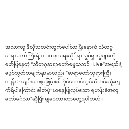
အလားတူ ဒီလိုသတင်းထွက်ပေါ်လာပြီးနောက် သီတဂူ
ဆရာတော်ကြီးရဲ့ သာသနာရေးဆိုင်ရာလှုပ်ရှားမှုများကို
ဖော်ပြနေတဲ့ “သီတဂူဆရာတော်ဓမ္မသဘင်- Live”အမည်နဲ့
ဖေ့စ်ဘွတ်စာမျက်နှာမှာလည်း “ဆရာတော်ဘုရားကြီး
ကျန်းမာ ချမ်းသာစွာဖြင့် စစ်ကိုင်တောင်တွင်သီတင်းသုံးလျှ
က်ရှိပါကြောင်း ဓါတ်ပုံ-ယနေ့ပြုလုပ်သော ရဟန်းခံအလှူ
တော်မင်္ဂလာ”ဆိုပြီး မျှဝေထားတာတွေ့ရပါတယ်။