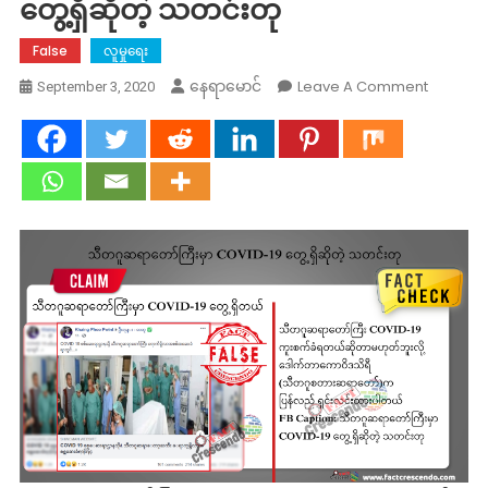
တွေ့ရှိဆိုတဲ့ သတင်းတု
False
လူမှုရေး
On
Leave A Comment
နေရာမောင်
September 3, 2020
သီတဂူ
ဆရာတော
ကြီး
မှာ
COVID-
19
တွေ့
ရှိ
ဆို
တဲ့
သတင်း
တု