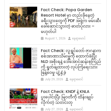
Fact Check: Popa Garden
Resort Hotel မှာ တည်းခိုနေတဲ့
ခရီးသွားတွေကို PDF အဖွဲ့က ဖမ်းဆီး
ခေါ်ဆောင်သွားတဲ့ ဓာတ်ပုံလား –
မဟုတ်ပါ
August 1, 2026
နေရာမောင်
Fact Check: လူရွှင်တော် ဇာဂနာက
စစ်အာဏာသိမ်းမှုကို ထောက်ခံပြီး
NLD အစိုးရနဲ့ ဒေါ်အောင်ဆန်းစုကြည်
ကို ရှုတ်ချထားတဲ့ လုပ်ကြံရေးသား
ဖြန့်ဝေမှု ပျံ့နှံ့ခဲ့
July 29, 2026
နေရာမောင်
Fact Check: KNDF နဲ့ KNLA
ပူးပေါင်းပြီး မြဝတီကို ထိန်းချုပ်
လိုက်တဲ့ သတင်းတု
July 27, 2026
နေရာမောင်