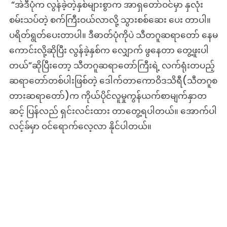
“အဲဒီပုံက လွန်ခဲ့တဲ့နှစ်များစွာက အာရှတော်ဝင်မှာ နှလုံး
စမ်းသပ်တဲ့ စက်ကြီးဝယ်လာလို့ သွားစစ်ဆေး ပေး တာပါ။
ပရိတ်ရွတ်ပေးတာပါ။ ဒီဓာတ်ပုံကိုပဲ သီတဂူဆရာတော် နေမ
ကောင်းလို့ဆိုပြီး လွန်ခဲ့နှစ်က လျှောက် ဖွနေတာ တွေ့ဖူးပါ
တယ်”ဆိုပြီးတော့ သီတဂူဆရာတော်ကြီးရဲ့ လက်ရုံးတပည့်
ဆရာတော်တစ်ပါးဖြစ်တဲ့ ဒေါက်တာကောဝိဒသိရီ(သီတဂူစ
တားဆရာတော်)က ကိုယ်ပိုင်လူမှုကွန်ယက်စာမျက်နှာတ
ဆင့် ပြန်လည် ရှင်းလင်းထား တာတွေ့ရပါတယ်။ အောက်ပါ
လင့်ခ်မှာ ဝင်ရောက်လေ့လာ နိုင်ပါတယ်။