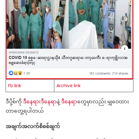
Fb link
Archive link
ဒီပို့စ်ကို
ဒီနေရာ
၊
ဒီနေရာ
နဲ့
ဒီနေရာ
တွေမှာလည်း မျှဝေထား
တာတွေ့ရပါတယ်
အချက်အလက်စိစစ်ချက်