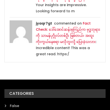
Your insights are impressive.
Looking forward to m
jyaqr7gt
commented on
Fact
Check: ဒေါ်အောင်ဆန်းစုကြည်က ဗုဒ္ဓဘုရား
ကို သာမန်ပုဂ္ဂိုလ်တစ်ဦး ဖြစ်တယ်၊ အထူး
ကိုးကွယ်နေစရာ မလိုဘူးလို့ ပြောခဲ့သလား
:
Incredible content! This was a
great read. https:/
CATEGORIES
False