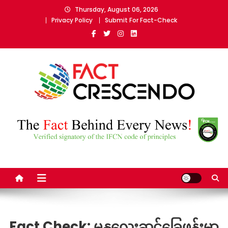
Skip
Thursday, August 06, 2026
to
Privacy Policy
Submit For Fact-Check
content
Fact Crescendo Myanmar
The fact behind every news!
Fact Check: မန္တလေးဆင်ခြေဖုန်းမှာ