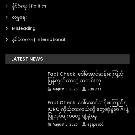
နိုင်ငံရေး | Politics
လူမှုရေး
Misleading
နိုင်ငံတကာ၊ | International
LATEST NEWS
Fact Check: ဒေါ်အောင်ဆန်းစုကြည်
ပြန်လွတ်လာတဲ့ သတင်းတု
August 5, 2026
Zun Zee
Fact Check: ဒေါ်အောင်ဆန်းစုကြည်နဲ့
ICRC ကိုယ်စားလှယ်တို့ တွေ့ဆုံမှုမှာ AI နဲ့
ပြုလုပ်ချက်တွေ ပျံ့နှံ့နေ
August 5, 2026
နေရာမောင်