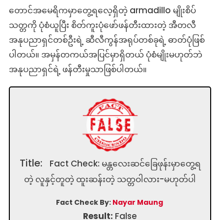
တောင်အမေရိကမှာတွေ့ရလေ့ရှိတဲ့ armadillo မျိုးစိပ်
သတ္တကို ပုံစံယူပြီး စိတ်ကူးပုံဖော်ဖန်တီးထားတဲ့ အီတလီ
အနုပညာရှင်တစ်ဦးရဲ့ ဆီလီကွန်အရုပ်တစ်ခုရဲ့ ဓာတ်ပုံဖြစ်
ပါတယ်။ အမှန်တကယ်အပြင်မှာရှိတယ် ပုံစံမျိုးမဟုတ်ဘဲ
အနုပညာရှင်ရဲ့ ဖန်တီးမှုသာဖြစ်ပါတယ်။
Title:
Fact Check: မန္တလေးဆင်ခြေဖုန်းမှာတွေ့ရ
တဲ့ လူနှင့်တူတဲ့ ထူးဆန်းတဲ့ သတ္တဝါလား-မဟုတ်ပါ
Fact Check By:
Nayar Maung
Result:
False