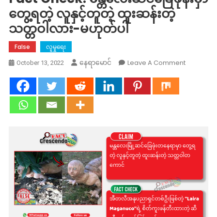
တွေ့ရတဲ့ လူနှင့်တူတဲ့ ထူးဆန်းတဲ့
သတ္တဝါလား-မဟုတ်ပါ
False
လူမှုရေး
On
Leave A Comment
နေရာမောင်
October 13, 2022
Fact
Check:
မန္တလေး
ဆင်ခြေ
ဖုန်း
မှာ
တွေ့
ရ
တဲ့
လူ
နှင့်
တူ
တဲ့