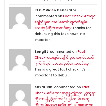
LTX-2 Video Generator
commented on
Fact Check: ဘေဂျင်း
ရေကြီးမှုမှာ သရုပ်ဆောင် ဂျက်ကီချမ်း
သေဆုံးခဲ့ဆိုတဲ့ သတင်းတု
: Thanks for
debunking this fake news. It's
importan
Songift
commented on
Fact
Check: ဘေဂျင်းရေကြီးမှုမှာ သရုပ်ဆောင်
ဂျက်ကီချမ်း သေဆုံးခဲ့ဆိုတဲ့ သတင်းတု
:
This is a great fact check! It's
important to debu
e02af09b
commented on
Fact
Check: ဒေါ်အောင်ဆန်းစုကြည်က ဗုဒ္ဓဘုရား
ကို သာမန်ပုဂ္ဂိုလ်တစ်ဦး ဖြစ်တယ်၊ အထူး
ကိုးကွယ်နေစရာ မလိုဘူးလို့ ပြောခဲ့သလား
: