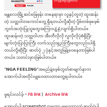
ထူးဆန်း
တဲ့
သတ္တဝါ
မန္တလေးမြို့ဆင်ခြေဖုန်း တနေရာမှာ လူနှင့်တူတဲ့ ထူးဆန်း
လား-
တဲ့ သတ္တဝါတကောင်တွေ့ ရှိရတယ်လို့ဆိုတဲ့ ပို့စ်တစ်ခုဖေ့စ်
မဟုတ်
ဘွတ်အသုံးပြုသူတွေအကြားပျံ့နှံ့လျက်ရှိပါတယ်။
ပါ
ထူးဆန်းတဲ့ သတ္တဝါဟာ အီးတီလိုလို လူလိုလိုပုံစံရှိပြီး
မျက်လုံးပြာပြာကြီး လက်သည်းရှည်ကြီးတွေလည်းပါရှိ
တယ်လို့ဆိုပြီး ဓာတ်ပုံ ၂ ပုံနှင့်အတူဖြန့်ဝေနေတာဖြစ်ပါ
တယ်။ သတင်းမှားဖြစ်ပါတယ်။
“𝗡𝗚𝗔 𝗙𝗘𝗘𝗟𝗜𝗡𝗚”အမည်နဲ့ဖေ့စ်ဘွတ်စာမျက်နှာက
အောက်ပါအတိုင်းမျှဝေထားတာတွေ့ရပါတယ်။
မူရင်းလင်ခ့် –
FB link
|
Archive link
အောက်ပါ screenshot ကတော့ မျှဝေထားတဲ့ ဓာတ်ပုံပါ