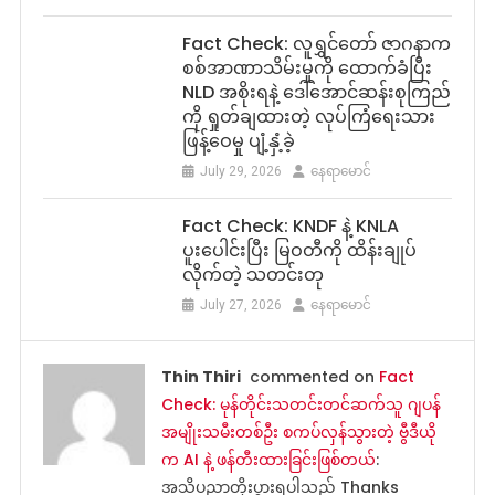
Fact Check: လူရွှင်တော် ဇာဂနာက
စစ်အာဏာသိမ်းမှုကို ထောက်ခံပြီး
NLD အစိုးရနဲ့ ဒေါ်အောင်ဆန်းစုကြည်
ကို ရှုတ်ချထားတဲ့ လုပ်ကြံရေးသား
ဖြန့်ဝေမှု ပျံ့နှံ့ခဲ့
July 29, 2026
နေရာမောင်
Fact Check: KNDF နဲ့ KNLA
ပူးပေါင်းပြီး မြဝတီကို ထိန်းချုပ်
လိုက်တဲ့ သတင်းတု
July 27, 2026
နေရာမောင်
Thin Thiri
commented on
Fact
Check: မုန်တိုင်းသတင်းတင်ဆက်သူ ဂျပန်
အမျိုးသမီးတစ်ဦး စကပ်လှန်သွားတဲ့ ဗွီဒီယို
က AI နဲ့ ဖန်တီးထားခြင်းဖြစ်တယ်
:
အသိပညာတိုးပွားရပါသည် Thanks