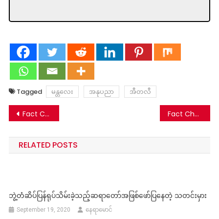
Tagged
မန္တလေး
အနုပညာ
အီတလီ
Post
Fact Check: စစ်ကောင်စီတိုက်လေယာဉ် NUG ပစ်ချဆိုတဲ့သတင်းမှား
Fact Check: ကျိုက်ထီးရိုးပစ်ခတ်မှုမှာ ပြည်သူတွေထိခိုက်သေဆုံးခဲ့ရမှု NUG တောင်းပန် ဆိုတဲ့သတင်းတု
navigation
RELATED POSTS
ဘွဲ့တံဆိပ်ပြန်ရုပ်သိမ်းခဲ့သည့်ဆရာတော်အဖြစ်ဖော်ပြနေတဲ့ သတင်းမှား
September 19, 2020
နေရာမောင်