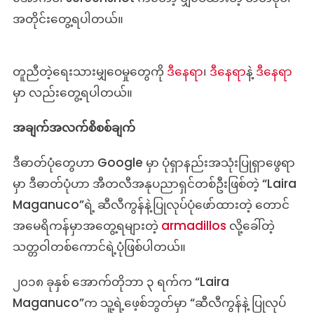
အတိုင်းတွေ့ရပါတယ်။
တူညီတဲ့ရေးသားမျှဝေမှုတွေကို
ဒီနေရာ
၊
ဒီနေရာ
နဲ့
ဒီနေရာ
မှာ လည်းတွေ့ရပါတယ်။
အချက်အလက်စိစစ်ချက်
ဒီဓာတ်ပုံတွေဟာ Google မှာ ပုံရှာနည်းအသုံးပြုရှာဖွေရာ
မှာ ဒီဓာတ်ပုံဟာ အီတလီအနုပညာရှင်တစ်ဦးဖြစ်တဲ့ “Laira
Maganuco”ရဲ့ ဆီလီကွန်နဲ့ပြုလုပ်ပုံဖော်ထားတဲ့ တောင်
အမေရိကန်မှာအတွေ့ရများတဲ့
armadillos
လို့ခေါ်တဲ့
သတ္တဝါတစ်ကောင်ရဲ့ပုံဖြစ်ပါတယ်။
၂၀၁၈ ခုနှစ် အောက်တိုဘာ ၃ ရက်က “Laira
Maganuco”က သူ့ရဲ့ဖေ့စ်ဘွတ်မှာ “ဆီလီကွန်နဲ့ ပြုလုပ်