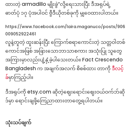
ထားတဲ့ armadillo မျိုးခွဲ”လို့ရေးသားပြီး ဒီအရုပ်ရဲ့
ဓာတ်ပုံ ၁၇ ပုံအပါဝင် ဗွီဒီယိုတစ်ခုကို မျှဝေထားပါတယ်။
https://www.facebook.com/laira.maganuco/posts/906
009052922461
လူနဲ့တူတဲ့ ထူးဆန်းပြီး ကြောက်စရာကောင်းတဲ့ သတ္တဝါတစ်
ကောင်အဖြစ် အခြားသောဘာသာစကား အသုံးပြု သူတွေ
အကြားမှာလည်းပျံ့နှံ့ခဲ့ပါသေးတယ်။ Fact Crescendo
Bangladesh က အချက်အလက် စိစစ်ထား တာကို
ဒီလင့်
ခ
်မှာကြည့်ပါ။
ဒီအရုပ်ကို etsy.com ဆိုတဲ့ဈေးရောင်းဈေးဝယ်ဝက်ဘ်ဆို
ဒ်မှာ ရောင်းချဖို့ကြေညာထားတာတွေ့ရပါတယ်။
သုံးသပ်ချက်