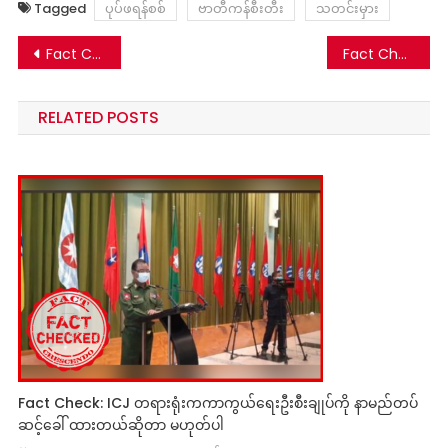
Tagged
ပုပ်ဖရန်စစ်
ဗာတီကန်စီးတီး
သတင်းမှား
Post
Fact Check: လားရှိုးကို PDF ဝင်တိုက်လို့ စစ်ကောင်စီ ဗုံးကြဲတုန့်ပြန်ဆိုတဲ့ သတင်းတု
Fact Check: NUG ကို အစိုးရအဖြစ် စစ်တပ်က လက်ခံရမည်လို့ တရုတ်ထုတ်ပြန်တဲ့ သတင်းတု
navigation
RELATED POSTS
Fact Check: ICJ တရားရုံးကကာကွယ်ရေးဦးစီးချုပ်ကို နာမည်တပ်
ဆင့်ခေါ် ထားတယ်ဆိုတာ မဟုတ်ပါ