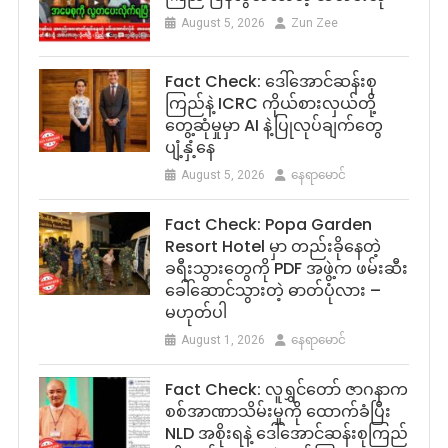
August 5, 2026
Zun Zee
Fact Check: ဒေါ်အောင်ဆန်းစု
ကြည်နဲ့ ICRC ကိုယ်စားလှယ်တို့
တွေ့ဆုံမှုမှာ AI နဲ့ပြုလုပ်ချက်တွေ
ပျံ့နှံ့နေ
August 5, 2026
နေရာမောင်
Fact Check: Popa Garden
Resort Hotel မှာ တည်းခိုနေတဲ့
ခရီးသွားတွေကို PDF အဖွဲ့က ဖမ်းဆီး
ခေါ်ဆောင်သွားတဲ့ ဓာတ်ပုံလား –
မဟုတ်ပါ
August 1, 2026
နေရာမောင်
Fact Check: လူရွှင်တော် ဇာဂနာက
စစ်အာဏာသိမ်းမှုကို ထောက်ခံပြီး
NLD အစိုးရနဲ့ ဒေါ်အောင်ဆန်းစုကြည်