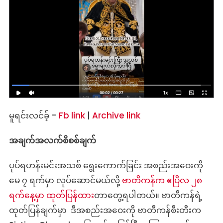
မူရင်းလင်ခ့် –
Fb link
|
Archive link
အချက်အလက်စိစစ်ချက်
ပုပ်ရဟန်းမင်းအသစ် ရွေးကောက်ခြင်း အစည်းအဝေးကို
မေ ၇ ရက်မှာ လုပ်ဆောင်မယ်လို့
ဗာတီကန်က ဧပြီလ ၂၈
ရက်နေ့မှာ ထုတ်ပြန်ထား
တာတွေ့ရပါတယ်။ ဗာတီကန်ရဲ့
ထုတ်ပြန်ချက်မှာ ဒီအစည်းအဝေးကို ဗာတီကန်စီးတီးက