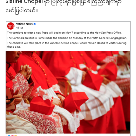
Sistine Chapel မှာ ပြုလုပ်မှာဖြစ်ပြီး ကြေညာချက်မှာ
ဖော်ပြပါတယ်။