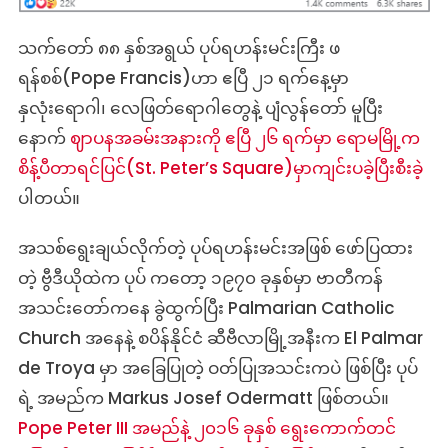
သက်တော် ၈၈ နှစ်အရွယ် ပုပ်ရဟန်းမင်းကြီး ဖ
ရန်စစ်(Pope Francis)ဟာ ဧပြီ ၂၁ ရက်နေ့မှာ
နှလုံးရောဂါ၊ လေဖြတ်ရောဂါတွေနဲ့ ပျံလွန်တော် မူပြီး
နောက်
ဈာပနအခမ်းအနားကို ဧပြီ ၂၆ ရက်မှာ ရောမမြို့က
စိန့်ပီတာရင်ပြင်(St. Peter’s Square)မှာကျင်းပခဲ့ပြီးစီးခဲ့
ပါတယ်။
အသစ်ရွေးချယ်လိုက်တဲ့ ပုပ်ရဟန်းမင်းအဖြစ် ဖော်ပြထား
တဲ့ ဗွီဒီယိုထဲက ပုပ် ကတော့ ၁၉၇၀ ခုနှစ်မှာ ဗာတီကန်
အသင်းတော်ကနေ ခွဲထွက်ပြီး Palmarian Catholic
Church အနေနဲ့ စပိန်နိုင်ငံ ဆီဗီလာမြို့အနီးက El Palmar
de Troya မှာ အခြေပြုတဲ့ ဝတ်ပြုအသင်းကပဲ ဖြစ်ပြီး ပုပ်
ရဲ့ အမည်က Markus Josef Odermatt ဖြစ်တယ်။
Pope Peter III အမည်နဲ့ ၂၀၁၆ ခုနှစ် ရွေးကောက်တင်