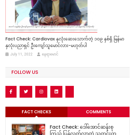
Fact Check: Cardiovax နှလုံးဆေးသောက်တဲ့ ၁၀၉ နှစ်ရှိ မြန်မာ
နှလုံးပညာရှင် ဦးကျော်သူမောင်လား-မဟုတ်ပါ
July 11, 2022
နေရာမောင်
FOLLOW US
FACT CHECKS
COMMENTS
Fact Check: ဒေါ်အောင်ဆန်းစု
ကြည် ပြန်လွတ်လာတဲ့ သတင်းတု