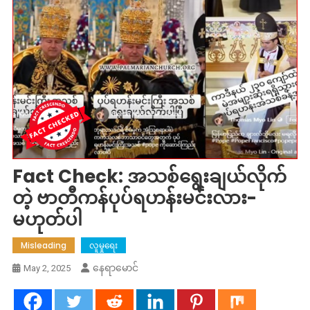
Fact Check: အသစ်ရွေးချယ်လိုက်
တဲ့ ဗာတီကန်ပုပ်ရဟန်းမင်းလား-
မဟုတ်ပါ
Misleading
လူမှုရေး
နေရာမောင်
May 2, 2025