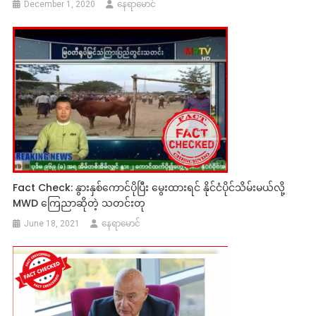
December 1, 2020
နေရာမောင်
Fact Check: နွားနှစ်ကောင်ပိုပြီး မွေးထားရင် နိုင်ငံပိုင်သိမ်းမယ်လို့
MWD ကြေညာဆိုတဲ့ သတင်းတု
June 18, 2021
နေရာမောင်