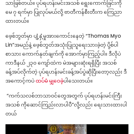
သာဖြစ်တယ်။ ပုပ်ရဟန်းမင်းအသစ် ရွေးကောက်ခြင်းကို
မေ ၇ ရက်မှာ ပြုလုပ်မယ်လို့ ဗာတီကန်စီးတီးက ကြေညာ
ထားတယ်။
ဖေ့စ်ဘွတ်မှာ ပျံ့နှံ့မှုအားကောင်းနေတဲ့ “Thomas Myo
Lin”အမည်နဲ့ ဖေ့စ်ဘွတ်အသုံးပြုသူရေးသားခဲ့တဲ့ ပို့စ်ပါ
စာသား ကောက်နုတ်ချက်ကို အောက်မှာကြည့်ပါ။ ဒီလိုပဲ
ကာဒီနယ် ၂၃၀ ကျော်ထဲက မဲအများဆုံးရရှိပြီး အသစ်
ခန့်အပ်လိုက်တဲ့ ပုပ်ရဟန်းမင်းခန့်အပ်ပွဲဆိုပြီးတော့လည်း ဒီ
အကောင့်ကပဲ
ထပ်မံ မျှဝေခဲ့
ပါသေးတယ်။
“ကက်သလစ်ဘာသာဝင်တွေအတွက် ပုပ်ရဟန်းမင်းကြီး
အသစ် ကိုဆောင်ကြည်းလာပါပီ”လို့လည်း ရေးသားထားပါ
တယ်