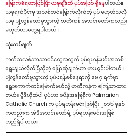
မြောက်ခံရတာဖြစ်ပြီး ယခုချိန်ထိ ပုပ်အဖြစ် ရှိနေ
ပါတယ်။
ယခုရက်ပိုင်းမှ အသစ်တင်မြှောက်လိုက်တဲ့ ပုပ် မဟုတ်သလို
ယခု ပျံ့လွန်တော်မူသွားတဲ့ ဗာတီကန် အသင်းတော်ကလည်း
မဟုတ်တာတွေ့ရပါတယ်။
သုံးသပ်ချက်
ကက်သလစ်ဘာသာဝင်တွေအတွက် ပုပ်ရဟန်းမင်းအသစ်
ရွေးချယ်လိုက်ပြီဆိုတဲ့ ပြောဆိုချက်ဟာ မှားယွင်းပါတယ်။
ပျံလွန်တော်မူသွားတဲ့ ပုပ်ဖရန်စစ်နေရာကို မေ ၇ ရက်မှာ
ရွေးကောက်တင်မြောက်မယ်လို့ ဗာတီကန်က ကြေညာထား
တယ်။ ဗွီဒီယိုထဲပါ ပုပ်ဟာ စပိန်အခြေစိုက် Palmarian
Catholic Church က ပုပ်ရဟန်းမင်း ဖြစ်ပြီး ၂၀၁၆ ခုနှစ်
ကတည်းက အဲဒီအသင်းတော်ရဲ့ ပုပ်ရဟန်းမင်းအဖြစ်
တည်ရှိပါတယ်။