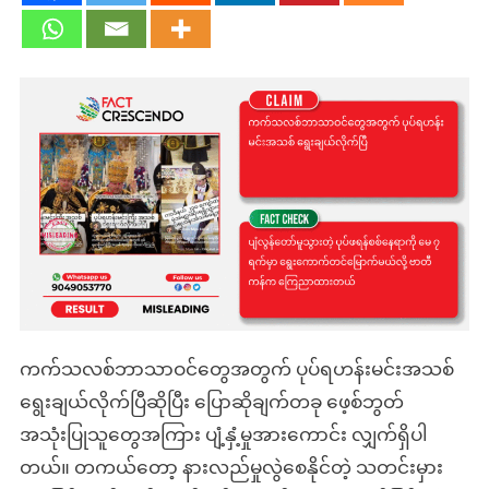
ကက်သလစ်ဘာသာဝင်တွေအတွက် ပုပ်ရဟန်းမင်းအသစ်
ရွေးချယ်လိုက်ပြီဆိုပြီး ပြောဆိုချက်တခု ဖေ့စ်ဘွတ်
အသုံးပြုသူတွေအကြား ပျံ့နှံ့မှုအားကောင်း လျှက်ရှိပါ
တယ်။ တကယ်တော့ နားလည်မှုလွဲစေနိုင်တဲ့ သတင်းမှား