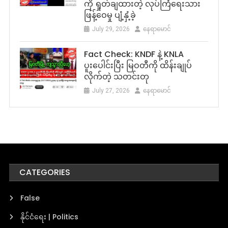
ကို ရှုတ်ချထားတဲ့ လုပ်ကြံရေးသား
ဖြန့်ဝေမှု ပျံ့နှံ့ခဲ့
July 29, 2026
နေရာမောင်
Fact Check: KNDF နဲ့ KNLA
ပူးပေါင်းပြီး မြဝတီကို ထိန်းချုပ်
လိုက်တဲ့ သတင်းတု
July 27, 2026
နေရာမောင်
CATEGORIES
False
နိုင်ငံရေး | Politics