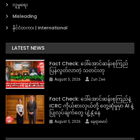
လူမှုရေး
Misleading
နိုင်ငံတကာ၊ | International
LATEST NEWS
Fact Check: ဒေါ်အောင်ဆန်းစုကြည်
ပြန်လွတ်လာတဲ့ သတင်းတု
August 5, 2026
Zun Zee
Fact Check: ဒေါ်အောင်ဆန်းစုကြည်နဲ့
ICRC ကိုယ်စားလှယ်တို့ တွေ့ဆုံမှုမှာ AI နဲ့
ပြုလုပ်ချက်တွေ ပျံ့နှံ့နေ
August 5, 2026
နေရာမောင်