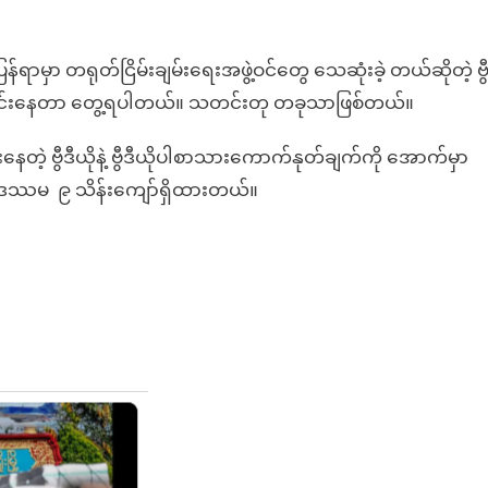
်ပြန်ရာမှာ တရုတ်ငြိမ်းချမ်းရေးအဖွဲ့ဝင်တွေ သေဆုံးခဲ့ တယ်ဆိုတဲ့ ဗွ
်
အားကောင်းနေတာ တွေ့ရပါတယ်။ သတင်းတု တခုသာဖြစ်တယ်။
်စီ
င်းနေတဲ့ ဗွီဒီယိုနဲ့ ဗွီဒီယိုပါစာသားကောက်နုတ်ချက်ကို အောက်မှာ
ဲ
မှု ၁ ဒဿမ ၉ သိန်းကျော်ရှိထားတယ်။
ို
်း