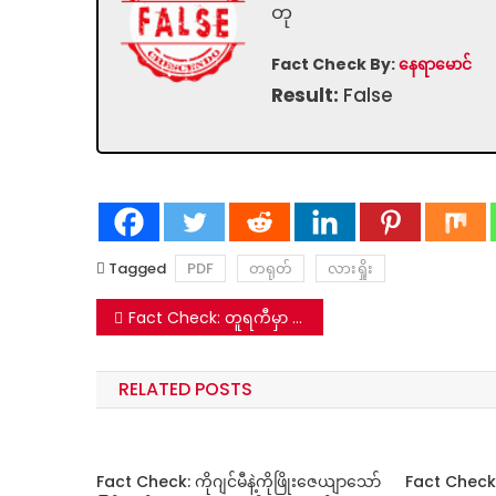
တု
Fact Check By:
နေရာမောင်
Result:
False
Tagged
PDF
တရုတ်
လားရှိုး
Post
Fact Check: တူရကီမှာ ပြင်းအား ၆ ဒဿမ ၄ ငလျင်လှုပ်ခတ်မှု မြင်ကွင်း ဗွီဒီယိုလား-မဟုတ်ပါ
navigation
RELATED POSTS
Fact Check: ကိုဂျင်မီနဲ့ကိုဖြိုးဇေယျာသော်
Fact Check: