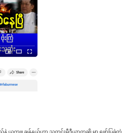
်နဲ့ ယူကျူ့ချန်နယ်ဟာ သတင်းမီဒီယာတချို့မှာ ဖော်ပြခဲ့တဲ့