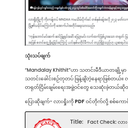
သုံးသပ်ချက်
“Mandalay Khithit”ဟာ သတင်းမီဒီယာတချို့မှာ ဖ
သတင်းခေါင်းစဉ်တုတပ် ဖြန့်ချိတဲ့နေရာဖြစ်တယ်။ လာ
တရုတ်ငြိမ်းချမ်းရေးအဖွဲ့ဝင်တွေ သေဆုံးခဲ့တယ်ဆိ
ပြောဆိုချက်- လားရှိုးကို
PDF
ဝင်တိုက်လို့ စစ်ကောင
Title:
Fact Check: လားရှို