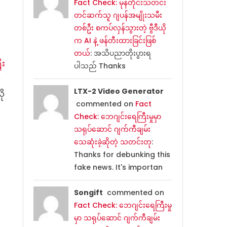
Fact Check: မုန်တိုင်းသတင်း
တင်ဆက်သူ ဂျပန်အမျိုးသမီး
တစ်ဦး စကပ်လှန်သွားတဲ့ ဗွီဒီယို
က AI နဲ့ ဖန်တီးထားခြင်းဖြစ်
တယ်
: အသိပညာတိုးပွားရ
ုး
ပါသည် Thanks
ဲ
LTX-2 Video Generator
ို
commented on
Fact
Check: ဘေဂျင်းရေကြီးမှုမှာ
သရုပ်ဆောင် ဂျက်ကီချမ်း
သေဆုံးခဲ့ဆိုတဲ့ သတင်းတု
:
Thanks for debunking this
fake news. It's importan
Songift
commented on
Fact Check: ဘေဂျင်းရေကြီးမှု
မှာ သရုပ်ဆောင် ဂျက်ကီချမ်း