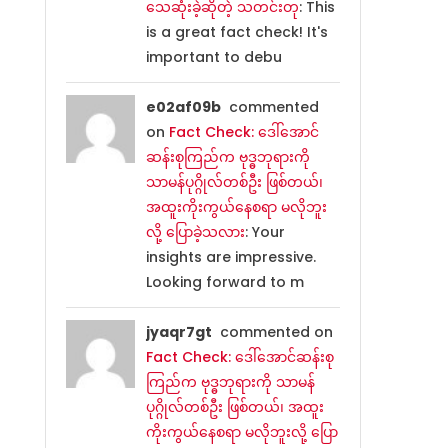
သေဆုံးခဲ့ဆိုတဲ့ သတင်းတု
: This
is a great fact check! It's
important to debu
e02af09b
commented
on
Fact Check: ဒေါ်အောင်
ဆန်းစုကြည်က ဗုဒ္ဓဘုရားကို
သာမန်ပုဂ္ဂိုလ်တစ်ဦး ဖြစ်တယ်၊
အထူးကိုးကွယ်နေစရာ မလိုဘူး
လို့ ပြောခဲ့သလား
: Your
insights are impressive.
Looking forward to m
jyaqr7gt
commented on
Fact Check: ဒေါ်အောင်ဆန်းစု
ကြည်က ဗုဒ္ဓဘုရားကို သာမန်
ပုဂ္ဂိုလ်တစ်ဦး ဖြစ်တယ်၊ အထူး
ကိုးကွယ်နေစရာ မလိုဘူးလို့ ပြော