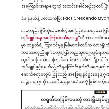
အကြောင်းအရာတွေကို သတင်းခေါင်းစဉ်တုတပ်ပြီး 
ဒီချန်နယ်နဲ့ ပတ်သက်ပြီး Fact Crescendo Myan
အခုလည်း ဗွီဒီယိုထဲမှာပါတဲ့အကြောင်းအရာဟာ မြန
အုပ်ချုပ်ရေးအကြောင်း သိရသမျှ
”ဆိုတဲ့ သတင်းဆ
မှာ တရုတ်ရဲ့ ကြားဝင်မှုနဲ့ မြန်မာစစ်တပ်က လားရှိုး
သဘောတူညီချက်တွေနဲ့ ပြန်လည်အုပ်ချုပ်ခွင့်ရ
ထုတ်မပြောတဲ့အကြောင်း၊ စစ်ကောင်စီက မြို့ပေါ် ၁၂
အုပ်ချုပ်ခွင့်ရမယ်လို့ သိရကြောင်းနဲ့ ဒီလို ခွဲဝေ
ဖောက်စရာမလိုပဲ ပြန်လည် အခြေချနိုင်မှုအနေနဲ့ ဂ
အဖွဲ့အစည်းကို အားကိုးရမှန်း မသိသလို ဖြစ်နေ