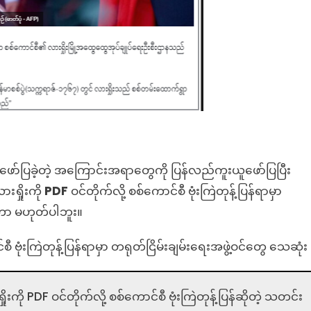
ော်ပြခဲ့တဲ့ အကြောင်းအရာတွေကို ပြန်လည်ကူးယူဖော်ပြပြီး
းရှိုးကို
PDF
ဝင်တိုက်လို့ စစ်ကောင်စီ ဗုံးကြဲတုန့်ပြန်ရာမှာ
ုတာ မဟုတ်ပါဘူး။
်စီ ဗုံးကြဲတုန့်ပြန်ရာမှာ တရုတ်ငြိမ်းချမ်းရေးအဖွဲ့ဝင်တွေ သေဆုံး
းကို PDF ဝင်တိုက်လို့ စစ်ကောင်စီ ဗုံးကြဲတုန့်ပြန်ဆိုတဲ့ သတင်း