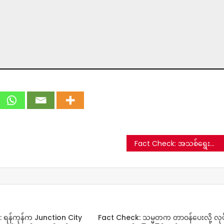
Fact Check: အသစ်ရွေးချယ်လိုက်တဲ့ ဗာတီကန်ပုပ်ရဟန်းမင်းလား-မဟုတ်ပါ
 ရန်ကုန်က Junction City
Fact Check: သမ္မတက တာဝန်ပေးလို့ လုပ