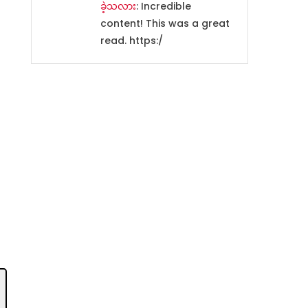
ခဲ့သလား
: Incredible
content! This was a great
read. https:/