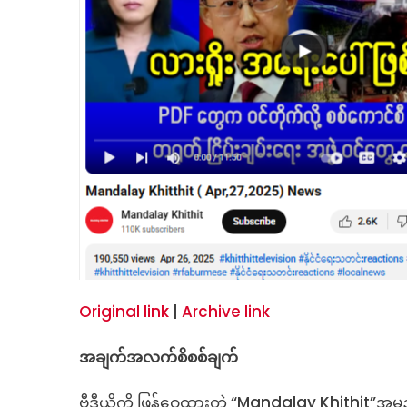
Original link
|
Archive link
အချက်အလက်စိစစ်ချက်
ဗွီဒီယိုကို ဖြန့်ဝေထားတဲ့ “Mandalay Khithit”အမည