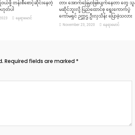
ဝယ်ဖို့ တန်းစီစောင့်ဆိုင်းနေတဲ့
တာ၊ အောက်ခြေမှာဖြစ်ပျက်နေတာ တွေ သူနဲ
မဟုတ်ပါ
မဆိုင်ဘူးလို့ ပြည်ထောင်စု ရွေးကောက်ပွဲ
ကော်မရှင် ဉက္ကဌ ဦးလှသိန်း ပြောခဲ့သလား
 2023
နေရာမောင်
November 23, 2020
နေရာမောင်
d.
Required fields are marked
*