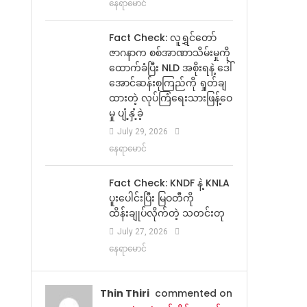
နေရာမောင်
Fact Check: လူရွှင်တော်
ဇာဂနာက စစ်အာဏာသိမ်းမှုကို
ထောက်ခံပြီး NLD အစိုးရနဲ့ ဒေါ်
အောင်ဆန်းစုကြည်ကို ရှုတ်ချ
ထားတဲ့ လုပ်ကြံရေးသားဖြန့်ဝေ
မှု ပျံ့နှံ့ခဲ့
July 29, 2026
နေရာမောင်
Fact Check: KNDF နဲ့ KNLA
ပူးပေါင်းပြီး မြဝတီကို
ထိန်းချုပ်လိုက်တဲ့ သတင်းတု
July 27, 2026
နေရာမောင်
Thin Thiri
commented on