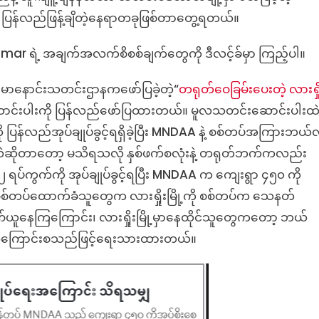
ပြန်လည်ဖြန့်ချိတဲ့နေရာတခုဖြစ်တာတွေ့ရတယ်။
mar ရဲ့ အချက်အလက်စိစစ်ချက်တွေကို ဒီလင့်ခ်မှာ ကြည့်ပါ။
်မာနောင်းသတင်းဌာနကဖော်ပြခဲ့တဲ့“
တရုတ်ဝေခြမ်းပေးတဲ့ လားရှိ
ောင်းပါးကို ပြန်လည်ဖော်ပြထားတယ်။ မူလသတင်းဆောင်းပါးထ
ကို ပြန်လည်အုပ်ချုပ်ခွင့်ရရှိခဲ့ပြီး MNDAA နဲ့ စစ်တပ်အကြားဘယ်လ
သလဲဆိုတာတော့ မသိရသလို နှစ်ဖက်စလုံးနဲ့ တရုတ်ဘက်ကလည်း
 ရပ်ကွက်ကို အုပ်ချုပ်ခွင့်ရပြီး MNDAA က ကျေးရွာ ၄၅၀ ကို
မှုကို စစ်တပ်ထောက်ခံသူတွေက လားရှိုးမြို့ကို စစ်တပ်က သေနတ်
ုဏ်ယူနေကြကြောင်း၊ လားရှိုးမြို့မှာနေထိုင်သူတွေကတော့ ဘယ်
တဲ့အကြောင်းစသည်ဖြင့်ရေးသားထားတယ်။