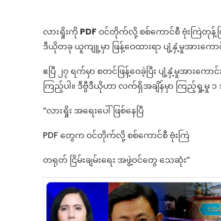
ကို
PDF
ဝင်
လားရှိုးကို
PDF
ဝင်တိုက်လို့ စစ်ကောင်စီ ဗုံးကြဲတုန့
တိုက
ဒီယိုတခု ယူကျူ့မှာ ဖြန့်ဝေထားရာ ပျံ့နှံ့မှု
လို့
စစ်
ကောင
ဧပြီ ၂၇ ရက်မှာ စတင်ဖြန့်ဝေခဲ့ပြီး ပျံ့နှံ့မှုအားကော
ဗုံးကြ
ကြည့်ပါ။ ဒီဗွီဒီယိုဟာ လက်ရှိအချိန်မှာ ကြည့်ရှု့
တုန့်
ပြန်ဆ
“လားရှိုး အရေးပေါ်ဖြစ်နေပြီ
တဲ့
သတင
PDF တွေက ဝင်တိုက်လို့ စစ်ကောင်စီ ဗုံးကြဲ
တု
တရုတ် ငြိမ်းချမ်း‌ရေး အဖွဲ့ဝင်တွေ သေဆုံး”