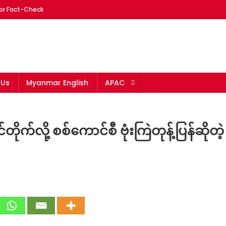
or Fact-Check
mar
 Us
Myanmar English
APAC
ုက်လို့ စစ်ကောင်စီ ဗုံးကြဲတုန့်ပြန်ဆိုတဲ့
ck:
ိုး