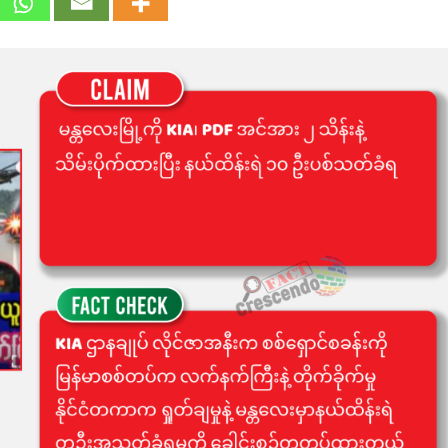
Check:
မန္တလေး
ကို
KIA၊
PDF
အင်အား
၂
သိန်း
နဲ့
သိမ်းပိုက်
မှု
သတင်း
တု