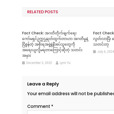
navigation
RELATED POSTS
Fact Check: အဂတိတိုက်ဖျက်ရေး
Fact Check:
ကော်မရှင်ဥက္ကဌနှုတ်ထွက်တာဟာ အဂတိမှုနဲ့
လွတ်လာပြီ၊ ဆွေ
ငြိစွန်တဲ့ အစိုးရအဖွဲ့နဲ့နီးစပ်သူတွေကို
သတင်းတု
အရေးယူလို့မရတာကြောင့်ဆိုတဲ့ သတင်း
July 6, 202
အမှား
December 3, 2020
Lynn Yu
Leave a Reply
Your email address will not be publishe
Comment
*