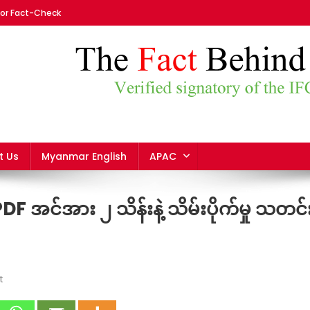
For Fact-Check
mar
t Us
Myanmar English
APAC
F အင်အား ၂ သိန်းနဲ့ သိမ်းပိုက်မှု သတင်
On
t
Fact