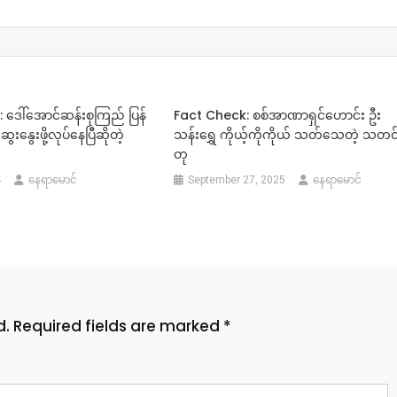
 ဒေါ်အောင်ဆန်းစုကြည် ပြန်
Fact Check: စစ်အာဏာရှင်ဟောင်း ဦး
းနွေးဖို့လုပ်နေပြီဆိုတဲ့
သန်းရွှေ ကိုယ့်ကိုကိုယ် သတ်သေတဲ့ သတင
တု
4
နေရာမောင်
September 27, 2025
နေရာမောင်
d.
Required fields are marked
*