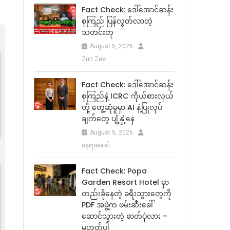
Fact Check: ဒေါ်အောင်ဆန်း
စုကြည် ပြန်လွတ်လာတဲ့
သတင်းတု
August 5, 2026
Zun Zee
Fact Check: ဒေါ်အောင်ဆန်း
စုကြည်နဲ့ ICRC ကိုယ်စားလှယ်
တို့ တွေ့ဆုံမှုမှာ AI နဲ့ပြုလုပ်
ချက်တွေ ပျံ့နှံ့နေ
August 5, 2026
နေရာမောင်
Fact Check: Popa
Garden Resort Hotel မှာ
တည်းခိုနေတဲ့ ခရီးသွားတွေကို
PDF အဖွဲ့က ဖမ်းဆီးခေါ်
ဆောင်သွားတဲ့ ဓာတ်ပုံလား –
မဟုတ်ပါ