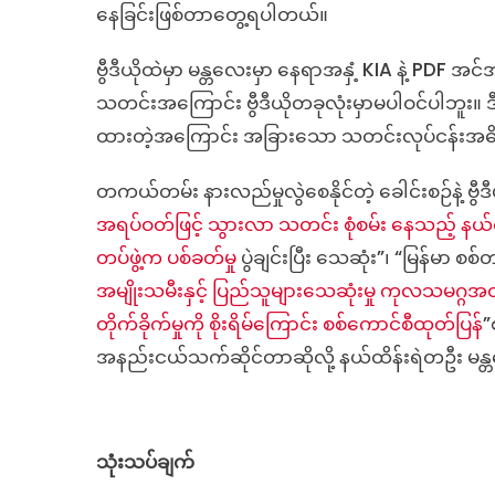
နေခြင်းဖြစ်တာတွေ့ရပါတယ်။
ဗွီဒီယိုထဲမှာ မန္တလေးမှာ နေရာအနှံ့ KIA နဲ့ PDF အင
သတင်းအကြောင်း ဗွီဒီယိုတခုလုံးမှာမပါဝင်ပါဘူး။ ဒီ
ထားတဲ့အကြောင်း အခြားသော သတင်းလုပ်ငန်းအဓိကလ
တကယ်တမ်း နားလည်မှုလွဲစေနိုင်တဲ့ ခေါင်းစဉ်နဲ့ ဗ
အရပ်ဝတ်ဖြင့် သွားလာ သတင်း စုံစမ်း နေသည့် နယ်ထိ
တပ်ဖွဲ့က ပစ်ခတ်မှု
ပွဲချင်းပြီး သေဆုံး”၊ “မြန်မာ စစ်
အမျိုးသမီးနှင့် ပြည်သူများသေဆုံးမှု ကုလသမဂ္ဂအတွင
တိုက်ခိုက်မှုကို စိုးရိမ်ကြောင်း စစ်ကောင်စီထုတ်ပြန်
”
အနည်းငယ်သက်ဆိုင်တာဆိုလို့ နယ်ထိန်းရဲတဦး မန္
သုံးသပ်ချက်