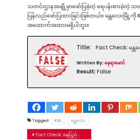
သတင်းဌာနအချို့မှာဖော်ပြခဲ့တဲ့ ရေပန်းစားခဲ့တဲ့ သတင်
ပြန်လည်ဖော်ပြထားခြင်းဖြစ်တယ်။ မန္တလေးမြို့ကို 
အထောက်အထားမရှိပါဘူး။
Title:
Fact Check: မန္တလေ
Written By:
နေရာမောင်
Result:
False
Tagged
KIA
မန္တလေး
Post
Fact Check: နေပြည်တော်က ဗိုလ်ချုပ်တွေ တပ်ကို စွန့်ခွာထွက်ပြေးမှု သတင်းတု