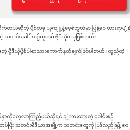
က်တယ်ဆိုတဲ့ ပို့စ်တခု ယူကျူ့နဲ့ဖေ့စ်ဘွတ်မှာ ဖြန့်ဝေ ထားရာပျံ့နှံ
တဲ့ သတင်းခေါင်းစဉ်တုတပ် ဗွီဒီယိုတခုဖြစ်တယ်။
့ ဗွီဒီယိုပို့စ်ပါစာသားကောက်နုတ်ချက်ဖြစ်ပါတယ်။ တူညီတဲ့
က်နှာကိုလေ့လာကြည့်မယ်ဆိုရင် ချဲ့ကားထားတဲ့ ခေါင်းစဉ်
တပ်ပြီး သတင်းမီဒီယာအချို့က သတင်းတွေကို ပြန်လည်ဖြန့် ဝေ