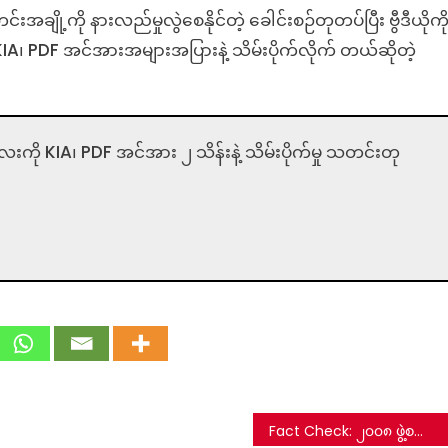
းအချို့ကို နားလည်မှုလွဲစေနိုင်တဲ့ ခေါင်းစဉ်တုတပ်ပြီး ဗွီဒီယိုကိ
KIA၊ PDF အင်အားအများအပြားနဲ့ သိမ်းပိုက်လိုက် တယ်ဆိုတဲ့
းကို KIA၊ PDF အင်အား ၂ သိန်းနဲ့ သိမ်းပိုက်မှု သတင်းတု
Fact Check: ၂၀၀၈ ဖွဲ့စည်းပုံကို စစ်တပ်က ဖျက်သိမ်းကြောင်းကြေညာတဲ့ သတင်းတု