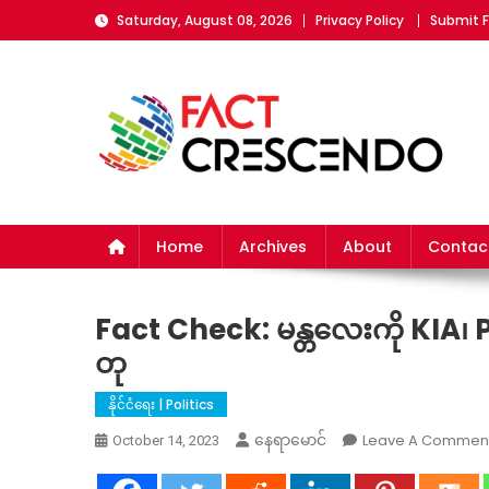
Skip
Saturday, August 08, 2026
Privacy Policy
Submit 
to
content
Fact Crescendo Myan
The fact behind every news!
Home
Archives
About
Contac
Fact Check: မန္တလေးကို KIA၊ PD
တု
နိုင်ငံရေး | Politics
Leave A Commen
နေရာမောင်
October 14, 2023