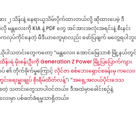
်အား ၂ သိန်းနဲ့ နေရာယူသိမ်းပိုက်ထားတယ်လို့ ဆိုထားပေမဲ့ ဒီ
လို မန္တလေးကို KIA နဲ့ PDF တွေ အင်အားအလုံးအရင်းနဲ့ စီးနင်း
ုပ်ကိုင်နေတဲ့ မီဒီယာတွေမှာလည်း ဖော်ပြချက် မတွေ့ရပါဘူး
ွီဒီယိုပါသတင်းတွေကတော့ “မန္တလေး၊ အောင်မြေသာစံ မြို့နယ်တွင
န်းရဲ မိုးစန်းဦးကို Generation Z Power မြို့ပြပြောက်ကျား
တပ် ၏ တိုက်ခိုက်မှုကြောင့်
လိုင်ဇာ စစ်ဘေးရှောင်စခန်းမှ ကလေး၊
်းရေးမှူးချုပ် စိုးရိမ်ထိတ်လန့
်”၊ “
အရှေ့အလယ်ပိုင်းဒေသ
စတဲ့ သတင်းတွေသာပါဝင်တယ်။ ဒီအထဲမှာခေါင်းစဉ်နဲ့
တလေးမှာ ပစ်ခတ်ခံရမှုသာရှိတယ်။