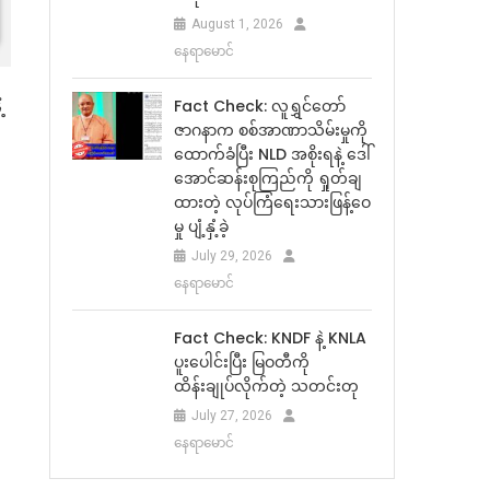
August 1, 2026
နေရာမောင်
့
Fact Check: လူရွှင်တော်
ဇာဂနာက စစ်အာဏာသိမ်းမှုကို
ထောက်ခံပြီး NLD အစိုးရနဲ့ ဒေါ်
အောင်ဆန်းစုကြည်ကို ရှုတ်ချ
ထားတဲ့ လုပ်ကြံရေးသားဖြန့်ဝေ
မှု ပျံ့နှံ့ခဲ့
July 29, 2026
နေရာမောင်
Fact Check: KNDF နဲ့ KNLA
ပူးပေါင်းပြီး မြဝတီကို
ထိန်းချုပ်လိုက်တဲ့ သတင်းတု
July 27, 2026
နေရာမောင်