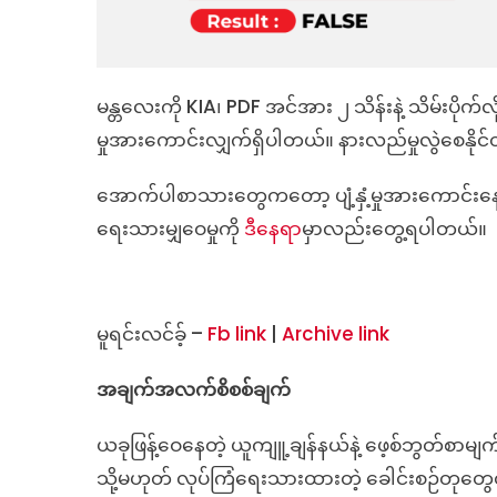
မန္တလေးကို KIA၊ PDF အင်အား ၂ သိန်းနဲ့ သိမ်းပိုက်လို
မှုအားကောင်းလျှက်ရှိပါတယ်။ နားလည်မှုလွဲစေနိုင်
အောက်ပါစာသားတွေကတော့ ပျံ့နှံ့မှုအားကောင်းနေတဲ
ရေးသားမျှဝေမှုကို
ဒီနေရာ
မှာလည်းတွေ့ရပါတယ်။
မူရင်းလင်ခ့် –
Fb link
|
Archive link
အချက်အလက်စိစစ်ချက်
ယခုဖြန့်ဝေနေတဲ့ ယူကျူ့ချန်နယ်နဲ့ ဖေ့စ်ဘွတ်စာမျ
သို့မဟုတ် လုပ်ကြံရေးသားထားတဲ့ ခေါင်းစဉ်တုတွေ