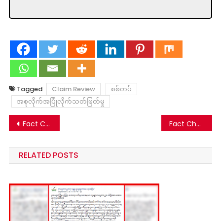
Tagged
Claim Review
စစ်တပ်
အစုလိုက်အပြုံလိုက်သတ်ဖြတ်မှု
Post
Fact Check: PDF ၂ သိန်း နေပြည်တော်ကိုသိမ်းနေပြီဆိုတဲ့ သတင်းတုသတင်းမှား
Fact Check: မယ်ဆိုင်မှာ မြန်မာကိုပို့မယ်လက်နက်တွေဖမ်းမိဆိုတဲ့ သတင်းမှား
navigation
RELATED POSTS