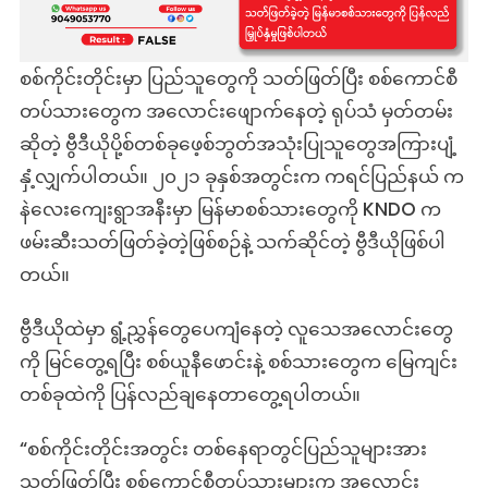
မှာ
အစုလိုက်အပြုံလ
သတ်ဖြတ်
စစ်ကိုင်းတိုင်းမှာ ပြည်သူတွေကို သတ်ဖြတ်ပြီး စစ်ကောင်စီ
မှု
တပ်သားတွေက အလောင်းဖျောက်နေတဲ့ ရုပ်သံ မှတ်တမ်း
အဖြစ်
ဆိုတဲ့ ဗွီဒီယိုပို့စ်တစ်ခုဖေ့စ်ဘွတ်အသုံးပြုသူတွေအကြားပျံ့
ပျံ့နှံ့
နှံ့လျှက်ပါတယ်။ ၂၀၂၁ ခုနှစ်အတွင်းက ကရင်ပြည်နယ် က
နဲလေးကျေးရွာအနီးမှာ မြန်မာစစ်သားတွေကို KNDO က
ဖမ်းဆီးသတ်ဖြတ်ခဲ့တဲ့ဖြစ်စဉ်နဲ့ သက်ဆိုင်တဲ့ ဗွီဒီယိုဖြစ်ပါ
တယ်။
ဗွီဒီယိုထဲမှာ ရွံ့ညွှန်တွေပေကျံနေတဲ့ လူသေအလောင်းတွေ
ကို မြင်တွေ့ရပြီး စစ်ယူနီဖောင်းနဲ့ စစ်သားတွေက မြေကျင်း
တစ်ခုထဲကို ပြန်လည်ချနေတာတွေ့ရပါတယ်။
“စစ်ကိုင်းတိုင်းအတွင်း တစ်နေရာတွင်ပြည်သူများအား
သတ်ဖြတ်ပြီး စစ်ကောင်စီတပ်သားများက အလောင်း