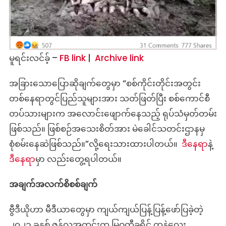
မူရင်းလင်ခ့် –
FB link
|
Archive link
အခြားသောပြောဆိုချက်တွေမှာ “စစ်ကိုင်းတိုင်းအတွင်း
တစ်နေရာတွင်ပြည်သူများအား သတ်ဖြတ်ပြီး စစ်ကောင်စီ
တပ်သားများက အလောင်းဖျောက်နေသည့် ရုပ်သံမှတ်တမ်း
ဖြစ်သည်။ ဖြစ်စဉ်အသေးစိတ်အား မဲခေါင်သတင်းဌာနမှ
စုံစမ်းနေဆဲဖြစ်သည်။”လို့ရေးသားထားပါတယ်။
ဒီနေရာ
နဲ့
ဒီနေရာ
မှာ လည်းတွေ့ရပါတယ်။
အချက်အလက်စိစစ်ချက်
ဗွီဒီယိုဟာ မီဒီယာတွေမှာ ကျယ်ကျယ်ပြန့်ပြန့်ဖော်ပြခဲ့တဲ့
၂၀၂၁ ခုနှစ် ဇွန်လအတွင်းက မြဝတီခရိုင် ကနဲလေး