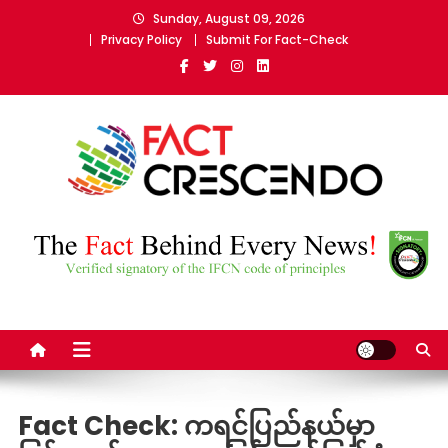
Skip
Sunday, August 09, 2026
to
Privacy Policy
Submit For Fact-Check
content
Fact Crescendo Myanmar
The fact behind every news!
Fact Check: ကရင်ပြည်နယ်မှာ