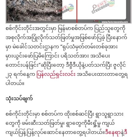
စစ်ကိုင်းတိုင်းအတွင်းမှာ မြန်မာစစ်တပ်က ပြည်သူတွေကို
အစုလိုက်အပြုံလိုက်သတ်ဖြတ်မှုအဖြစ်ဖော်ပြခဲ့ ပြီးနောက်
မှာ မဲခေါင်သတင်းဌာနက “ရုပ်သံမှတ်တမ်းတစ်ခုအား
မှားယွင်းဖော်ပြမိကြောင်း ပရိသတ်အား အသိပေး
တောင်းပန်ခြင်း”ဆိုပြီးတော့ ဒီဗွီဒီယိုနဲ့ပတ်သက်ပြီး ဇူလိုင်
၂၃ ရက်နေ့က
ပြန်လည်ရှင်းလင်း
အသိပေးထားတာတွေ့ရ
ပါတယ်။
သုံးသပ်ချက်
စစ်ကိုင်းတိုင်းမှာ စစ်တပ်က ထိုးစစ်ဆင်ပြီး ရွာသူရွာသား
တွေကို ဖမ်းဆီးသတ်ဖြတ်မှု၊ ရွာတွေကိုမီးရှို့မှု ကျယ်
ကျယ်ပြန့်ပြန့်လုပ်ဆောင်နေတာတွေ့ရပါတယ်။
ဒီနေရာ
နဲ့
ဒီ