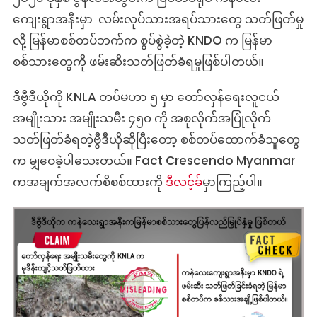
ကျေးရွာအနီးမှာ လမ်းလုပ်သားအရပ်သားတွေ သတ်ဖြတ်မှု
လို့ မြန်မာစစ်တပ်ဘက်က စွပ်စွဲခဲ့တဲ့ KNDO က မြန်မာ
စစ်သားတွေကို ဖမ်းဆီးသတ်ဖြတ်ခံရမှုဖြစ်ပါတယ်။
ဒီဗွီဒီယိုကို KNLA တပ်မဟာ ၅ မှာ တော်လှန်ရေးလူငယ်
အမျိုးသား အမျိုးသမီး ၄၅၀ ကို အစုလိုက်အပြုံလိုက်
သတ်ဖြတ်ခံရတဲ့ဗွီဒီယိုဆိုပြီးတော့ စစ်တပ်ထောက်ခံသူတွေ
က မျှဝေခဲ့ပါသေးတယ်။ Fact Crescendo Myanmar
ကအချက်အလက်စိစစ်ထားကို
ဒီလင့်ခ
်မှာကြည့်ပါ။