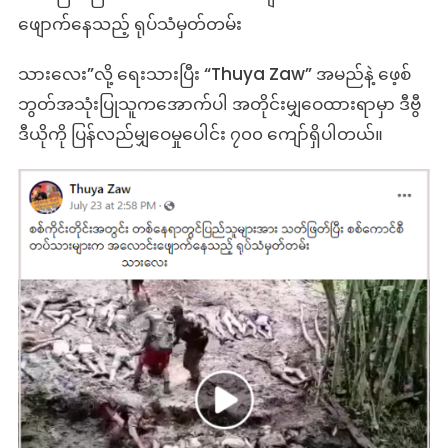
ဖျောက်နေသည့် ရုပ်သံမှတ်တမ်း
သား​လေး”လို့ ရေးသားပြီး “Thuya Zaw” အမည်နဲ့ ဖေ့စ်
ဘွတ်အသုံးပြုသူကအောက်ပါ အတိုင်းမျှဝေထားရာမှာ ဒီဗွီ
ဒီယိုကို ပြန်လည်မျှဝေမှုပေါင်း ၇၀၀ ကျော်ရှိပါတယ်။