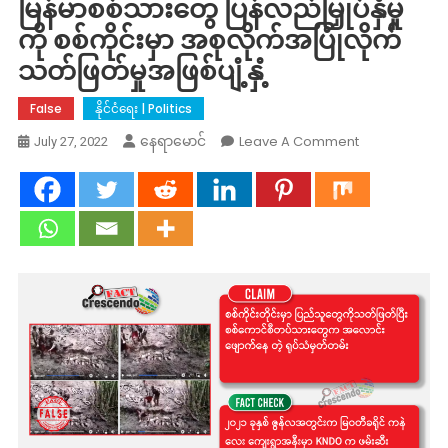
မြန်မာစစ်သားတွေ ပြန်လည်မြှုပ်နှံမှု
ကို စစ်ကိုင်းမှာ အစုလိုက်အပြုံလိုက်
သတ်ဖြတ်မှုအဖြစ်ပျံ့နှံ့
False
နိုင်ငံရေး | Politics
On
Leave A Comment
နေရာမောင်
July 27, 2022
Fact
Check:
ကရင်ပြည်နယ်
မှာ
မြန်မာ
စစ်သား
တွေ
ပြန်လည်
မြှုပ်နှံ
မှု
ကို
စစ်
ကိုင်း