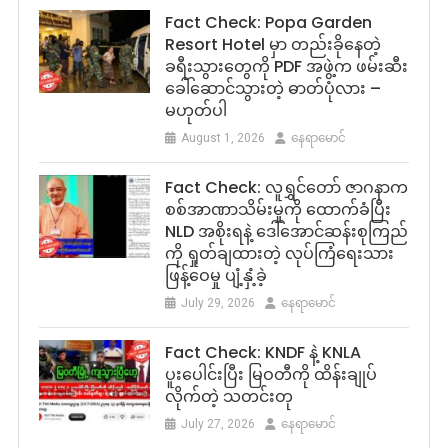
Fact Check: Popa Garden
Resort Hotel မှာ တည်းခိုနေတဲ့
ခရီးသွားတွေကို PDF အဖွဲ့က ဖမ်းဆီး
ခေါ်ဆောင်သွားတဲ့ ဓာတ်ပုံလား –
မဟုတ်ပါ
August 1, 2026
နေရာမောင်
Fact Check: လူရွှင်တော် ဇာဂနာက
စစ်အာဏာသိမ်းမှုကို ထောက်ခံပြီး
NLD အစိုးရနဲ့ ဒေါ်အောင်ဆန်းစုကြည်
ကို ရှုတ်ချထားတဲ့ လုပ်ကြံရေးသား
ဖြန့်ဝေမှု ပျံ့နှံ့ခဲ့
July 29, 2026
နေရာမောင်
Fact Check: KNDF နဲ့ KNLA
ပူးပေါင်းပြီး မြဝတီကို ထိန်းချုပ်
လိုက်တဲ့ သတင်းတု
July 27, 2026
နေရာမောင်