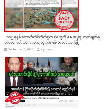
၂၀၁၅ ခုနှစ် လောက်ကိုင်တိုက်ပွဲက ပုံတွေကို AA အဖွဲ့ရဲ့ လက်ချက်နဲ့
တပ်မ​ေတာ်သား တွေကျဆုံးပုံအဖြစ် သတင်းမှားဖြန့်
September 7, 2020
နေရာမောင်