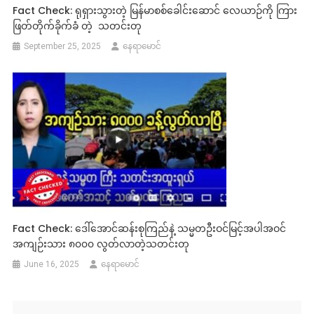
Fact Check: ရုရှားသွားတဲ့ မြန်မာစစ်‌ခေါင်းဆောင် လေယာဉ်ကို ကြား
ဖြတ်တိုက်ခိုက်ခံ တဲ့ သတင်းတု
September 25, 2025
နေရာမောင်
Fact Check: ဒေါ်အောင်ဆန်းစုကြည်နဲ့ သမ္မတဦးဝင်မြင့်အပါအဝင်
အကျဉ်းသား ၈၀၀၀ လွတ်လာတဲ့သတင်းတု
June 16, 2025
နေရာမောင်