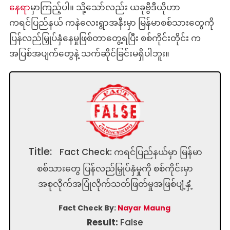
နေရာ
မှာကြည့်ပါ။ သို့သော်လည်း ယခုဗွီဒီယိုဟာ
ကရင်ပြည်နယ် ကနဲလေးရွာအနီးမှာ မြန်မာစစ်သားတွေကို
ပြန်လည်မြှုပ်နှံနေမှုဖြစ်တာတွေ့ရပြီး စစ်ကိုင်းတိုင်း က
အပြစ်အပျက်တွေနဲ့ သက်ဆိုင်ခြင်းမရှိပါဘူး။
Title:
Fact Check: ကရင်ပြည်နယ်မှာ မြန်မာ
စစ်သားတွေ ပြန်လည်မြှုပ်နှံမှုကို စစ်ကိုင်းမှာ
အစုလိုက်အပြုံလိုက်သတ်ဖြတ်မှုအဖြစ်ပျံ့နှံ့
Fact Check By:
Nayar Maung
Result:
False