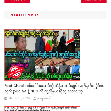
navigation
RELATED POSTS
Fact Check: စစ်ခေါင်းဆောင်ကို အိန္ဒိယတပ်ချုပ် လက်နက်ချခိုင်း၊မ
လိုက်နာရင် AA နဲ့ NUG ကို ကူညီမယ်ဆိုတဲ့ သတင်းတု
March 20, 2024
နေရာမောင်