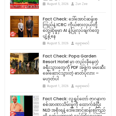
August 5, 2026
Zun Zee
Fact Check: ဒေါ်အောင်ဆန်းစု
ကြည်နဲ့ ICRC ကိုယ်စားလှယ်တို့
တွေ့ဆုံမှုမှာ AI နဲ့ပြုလုပ်ချက်တွေ
ပျံ့နှံ့နေ
August 5, 2026
နေရာမောင်
Fact Check: Popa Garden
Resort Hotel မှာ တည်းခိုနေတဲ့
ခရီးသွားတွေကို PDF အဖွဲ့က ဖမ်းဆီး
ခေါ်ဆောင်သွားတဲ့ ဓာတ်ပုံလား –
မဟုတ်ပါ
August 1, 2026
နေရာမောင်
Fact Check: လူရွှင်တော် ဇာဂနာက
စစ်အာဏာသိမ်းမှုကို ထောက်ခံပြီး
NLD အစိုးရနဲ့ ဒေါ်အောင်ဆန်းစုကြည်
ကို ရှုတ်ချထားတဲ့ လုပ်ကြံရေးသား