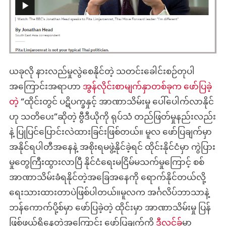
ယခုလို နားလည်မှုလွဲစေနိုင်တဲ့ သတင်းခေါင်းစဉ်တုပါ
အကြောင်းအရာဟာ
အွန်လိုင်းစာမျက်နှာတစ်ခုက ဖော်ပြခဲ့
တဲ့
“ထိုင်းတွင် ပဋိပက္ခနှင့် အာဏာသိမ်းမှု ပေါ်ပေါက်လာနိုင်
ဟု သတိပေး”ဆိုတဲ့ ဗွီဒီယိုကို ရုပ်သံ တည်ဖြတ်မှုနည်းလည်း
နဲ့ ပြုပြင်ပြောင်းလဲထားခြင်းဖြစ်တယ်။ မူလ ဖော်ပြချက်မှာ
အနိုင်ရပါတီအနေနဲ့ အစိုးရမဖွဲ့နိုင်ခဲ့ရင် ထိုင်းနိုင်ငံမှာ ကွဲပြား
မှုတွေကြီးထွားလာပြီ နိုင်ငံရေးမငြိမ်မသက်မှုကြောင့် စစ်
အာဏာသိမ်းခံရနိုင်တဲ့အခြေအနေကို ရောက်နိုင်တယ်လို့
ရေးသားထားတာပဲဖြစ်ပါတယ်။မူလက အင်္ဂလိပ်ဘာသာနဲ့
ဘန်ကောက်ပို့စ်မှာ ဖော်ပြခဲ့တဲ့ ထိုင်းမှာ အာဏာသိမ်းမှု ပြန်
ဖြစ်ဖွယ်ရှိနေတဲ့အကြောင်း ဖော်ပြချက်ကို
ဒီလင့်ခ
်မှာ