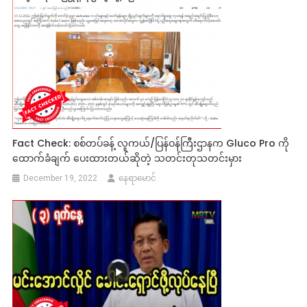
Fact Check: စစ်တပ်ခန့် လူကယ်/ပြန်ဝန်ကြီးဌာနက Gluco Pro ကို
ထောက်ခံချက် ပေးထားတယ်ဆိုတဲ့ သတင်းတုသတင်းမှား
December 19, 2022
နေရာမောင်