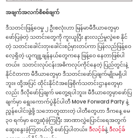
အချက်အလက်စိစစ်ချက်
ဒီသတင်းဖြန့်ဝေမှု ၂ ဦးစလုံးဟာ မြန်မာမီဒီယာတွေမှာ
ဖော်ပြခဲ့တဲ့ သတင်းတွေကို ကူးယူပြီး နားလည်မှုလွဲစေ နိုင်
တဲ့ သတင်းခေါင်းတု၊‌ခေါင်းစဉ်မှားတပ်ကာ ပြန်လည်ဖြန့်ဝေ
လေ့ရှိတဲ့ ယူကျူ့ချန်နယ်တွေကနေ ဖြန့်ဝေ နေတာဖြစ်ပါ
တယ်။ သတင်းလုပ်ငန်းအဓိကလုပ်ကိုင်နေတဲ့ ပြည်တွင်းနဲ့
နိုင်ငံတကာ မီဒီယာတွေမှာ ဒီသတင်းဖော်ပြချက်မျိုးမရှိပါ
ဘူး။ ထို့အပြင် ထိုင်းနိုင်ငံအခြေစိုက်သတင်းဌာနတွေမှာ
လည်း ဒီလိုဖော်ပြချက် မတွေ့ရပါဘူး။ မီဒီယာတွေမှာဖော်ပြ
ချက်မှာ ရွေး‌ကောက်ပွဲနိုင်ပါတီ Move Forward Party နဲ့
ညွှန်ပေါင်းဖွဲ့ဖို့ သဘောတူထားတဲ့ ပါတီတွေဟာ ဒီကနေ့ မေ
၃၀ ရက်မှာ တွေ့ဆုံခဲ့ကြပြီး အာဏာလွှဲပြောင်းရေအတွက်
ဆွေးနွေးခဲ့ကြတယ်လို့ ဖော်ပြပါတယ်။
ဒီလင့်ခ်
နဲ့
ဒီလင့်ခ