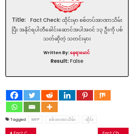
Title:
Fact Check: ထိုင်းမှာ စစ်တပ်အာဏာသိမ်း
ပြီး အနိုင်ရပါတီခေါင်းဆောင်အပါအဝင် ၁၃ ဦးကို ပစ်
သတ်ဆိုတဲ့ သတင်းမှား
Written By:
နေရာမောင်
Result:
False
Tagged
MFP
စစ်အာဏာသိမ်း
ထိုင်း
Post
Fact Check: အဆိုတော်ဗျူဟာ အဖမ်းခံရပြီးနောက် သေဆုံးမှုသတင်းမှား
Fact Check: ‌ဒေါ်အောင်ဆန်းစုကြည်ပုံတွေ့ရင် သေဒဏ်လို့ စစ်ကောင်စီအမိန့်ထုတ်တဲ့ နားလည်မှုလွဲစေနိုင်တဲ့သတင်းတု