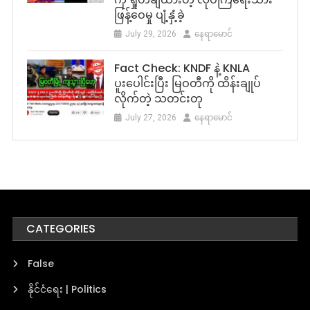
ဖြန့်ဝေမှု ပျံ့နှံ့ခဲ့
July 29, 2026
နေရာမောင်
Fact Check: KNDF နဲ့ KNLA
ပူးပေါင်းပြီး မြဝတီကို ထိန်းချုပ်
လိုက်တဲ့ သတင်းတု
July 27, 2026
နေရာမောင်
CATEGORIES
False
နိုင်ငံရေး | Politics