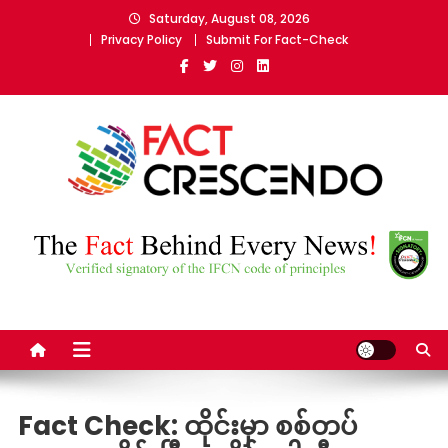
Skip
Saturday, August 08, 2026
to
Privacy Policy
Submit For Fact-Check
content
Fact Crescendo Myanmar
The fact behind every news!
Fact Check: ထိုင်းမှာ စစ်တပ်