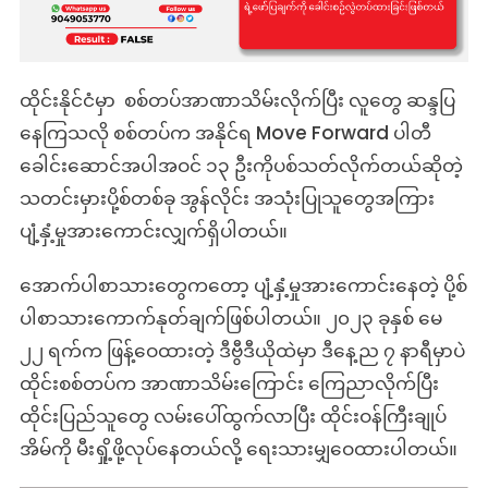
ကို
ပစ်
သတ်
ဆို
ထိုင်းနိုင်ငံမှာ စစ်တပ်အာဏာသိမ်းလိုက်ပြီး လူတွေ ဆန္ဒပြ
တဲ့
နေကြသလို စစ်တပ်က အနိုင်ရ Move Forward ပါတီ
သတင်း
ခေါင်းဆောင်အပါအဝင် ၁၃ ဦးကိုပစ်သတ်လိုက်တယ်ဆိုတဲ့
မှား
သတင်းမှားပို့စ်တစ်ခု အွန်လိုင်း အသုံးပြုသူတွေအကြား
ပျံ့နှံ့မှုအားကောင်းလျှက်ရှိပါတယ်။
အောက်ပါစာသားတွေကတော့ ပျံ့နှံ့မှုအားကောင်းနေတဲ့ ပို့စ်
ပါစာသားကောက်နုတ်ချက်ဖြစ်ပါတယ်။ ၂၀၂၃ ခုနှစ် မေ
၂၂ ရက်က ဖြန့်ဝေထားတဲ့ ဒီဗွီဒီယိုထဲမှာ ဒီနေ့ည ၇ နာရီမှာပဲ
ထိုင်းစစ်တပ်က အာဏာသိမ်းကြောင်း ကြေညာလိုက်ပြီး
ထိုင်းပြည်သူတွေ လမ်းပေါ်‌ထွက်လာပြီး ထိုင်းဝန်ကြီးချုပ်
အိမ်ကို မီးရှို့ဖို့လုပ်နေတယ်လို့ ရေးသားမျှဝေထားပါတယ်။