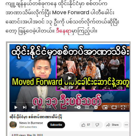
ကျူ့ချန်နယ်တစ်ခုကနေ ထိုင်းနိုင်ငံမှာ စစ်တပ်က
အာဏာသိမ်းလိုက်ပြီး Move Forward ပါတီခေါင်း
ဆောင်းအပါအဝင် ၁၃ ဦးကို ပစ်သတ်လိုက်တယ်ဆိုပြီး
တော့ ဖြန့်ဝေခဲ့ပါတယ်။
ဒီနေရာ
မှာကြည့်ပါ။