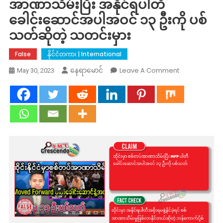
အာဏာသိမ်းပြီး အနိုင်ရပါတီ
ခေါင်းဆောင်အပါအဝင် ၁၃ ဦးကို ပစ်
သတ်ဆိုတဲ့ သတင်းမှား
False
နိုင်ငံတကာ၊ | International
On
Leave A Comment
နေရာမောင်
May 30, 2023
Fact
Check:
ထိုင်း
မှာ
စစ်တပ်
အာဏာသိမ်း
ပြီး
အနိုင်ရ
ပါတီ
ခေါင်းဆောင်
အပါအဝင်
၁၃
ဦး