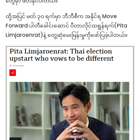
တွေမှာ ဖတ်နိုင်ပါတယ်။
ထို့အပြင် မတ် ၃၀ ရက်မှာ ဘီဘီစီက အနိုင်ရ Move
Forward ပါတီ‌ခေါင်းဆောင် ပီတာလိုင်ထရွန်ရက်(Pita
Limjaroenrat)နဲ့ တွေ့ဆုံမေးမြန်းမှုကိုဖော်ပြခဲ့ပါတယ်။