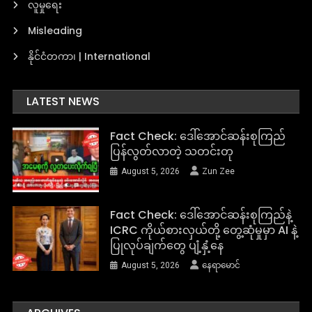
လူမှုရေး
Misleading
နိုင်ငံတကာ၊ | International
LATEST NEWS
Fact Check: ဒေါ်အောင်ဆန်းစုကြည်
ပြန်လွတ်လာတဲ့ သတင်းတု
August 5, 2026
Zun Zee
Fact Check: ဒေါ်အောင်ဆန်းစုကြည်နဲ့
ICRC ကိုယ်စားလှယ်တို့ တွေ့ဆုံမှုမှာ AI နဲ့
ပြုလုပ်ချက်တွေ ပျံ့နှံ့နေ
August 5, 2026
နေရာမောင်