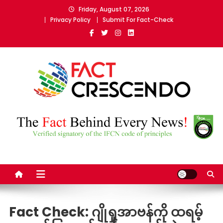
Skip
Friday, August 07, 2026
to
Privacy Policy
Submit For Fact-Check
content
Fact Crescendo Myanmar
The fact behind every news!
Fact Check: ဂျိုရှုအာဗန်ကို ထရမ့်