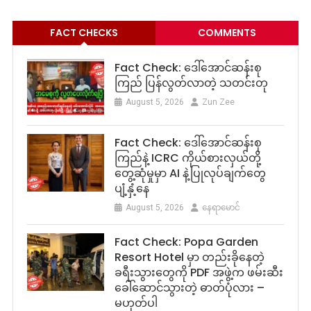
FACT CHECKS
COMMENTS
Fact Check: ဒေါ်အောင်ဆန်းစု
ကြည် ပြန်လွတ်လာတဲ့ သတင်းတု
August 5, 2026
Zun Zee
Fact Check: ဒေါ်အောင်ဆန်းစု
ကြည်နဲ့ ICRC ကိုယ်စားလှယ်တို့
တွေ့ဆုံမှုမှာ AI နဲ့ပြုလုပ်ချက်တွေ
ပျံ့နှံ့နေ
August 5, 2026
နေရာမောင်
Fact Check: Popa Garden
Resort Hotel မှာ တည်းခိုနေတဲ့
ခရီးသွားတွေကို PDF အဖွဲ့က ဖမ်းဆီး
ခေါ်ဆောင်သွားတဲ့ ဓာတ်ပုံလား –
မဟုတ်ပါ