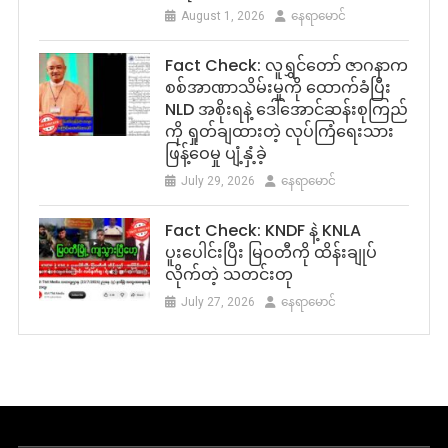
August 1, 2026
နေရာမောင်
Fact Check: လူရွှင်တော် ဇာဂနာက
စစ်အာဏာသိမ်းမှုကို ထောက်ခံပြီး
NLD အစိုးရနဲ့ ဒေါ်အောင်ဆန်းစုကြည်
ကို ရှုတ်ချထားတဲ့ လုပ်ကြံရေးသား
ဖြန့်ဝေမှု ပျံ့နှံ့ခဲ့
July 29, 2026
နေရာမောင်
Fact Check: KNDF နဲ့ KNLA
ပူးပေါင်းပြီး မြဝတီကို ထိန်းချုပ်
လိုက်တဲ့ သတင်းတု
July 27, 2026
နေရာမောင်