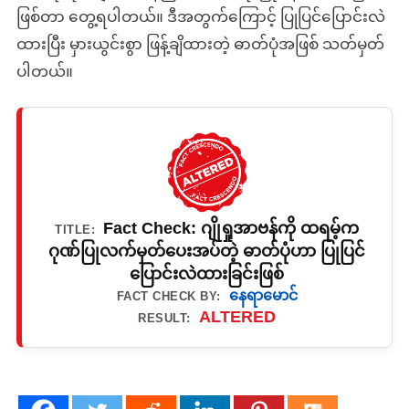
ဖြစ်တာ တွေ့ရပါတယ်။ ဒီအတွက်ကြောင့် ပြုပြင်ပြောင်းလဲ
ထားပြီး မှားယွင်းစွာ ဖြန့်ချိထားတဲ့ ဓာတ်ပုံအဖြစ် သတ်မှတ်
ပါတယ်။
Fact Check: ဂျိုရှုအာဗန်ကို ထရမ့်က
TITLE:
ဂုဏ်ပြုလက်မှတ်ပေးအပ်တဲ့ ဓာတ်ပုံဟာ ပြုပြင်
ပြောင်းလဲထားခြင်းဖြစ်
နေရာမောင်
FACT CHECK BY:
ALTERED
RESULT: