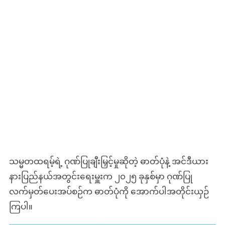
သမ္မတထရမ့်ရဲ့ ဂုဏ်ပြုချီးမြှင့်မှုဆိုတဲ့ ဓာတ်ပုံနဲ့ အင်ဒီယား
နားပြည်နယ်အတွင်းရေးမှူးက ၂၀၂၅ ခုနှစ်မှာ ဂုဏ်ပြု
လက်မှတ်ပေးအပ်စဉ်က ဓာတ်ပုံကို အောက်ပါအတိုင်းယှဉ်
ကြပါ။