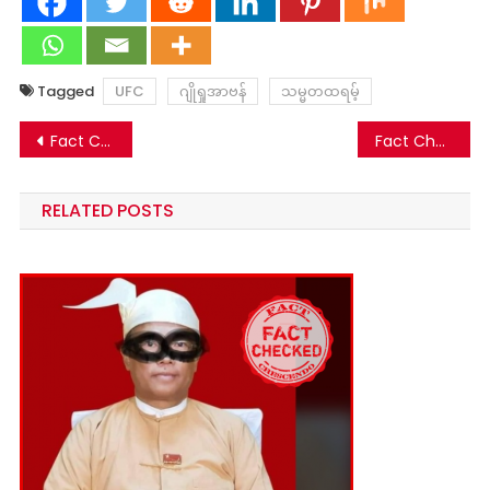
Tagged
UFC
ဂျိုရှုအာဗန်
သမ္မတထရမ့်
Post
Fact Check : ဒေါ်အောင်ဆန်းစုကြည်နဲ့ ဝမ်ယိ တွေ့ဆုံမှု ဗွီဒီယိုဟာ AI အသုံးပြု ဖန်တီးထားခြင်းဖြစ်တယ်
Fact Check: မင်္ဂလာဒုံစစ်ဆေးရုံကို တော်လှန်ရေးတပ်ဖွဲ့တွေ ဝင်ရောက်တိုက်ခိုက်မှု သေဆုံးမှုများပြားဆိုတဲ့ သတင်းတု
navigation
RELATED POSTS