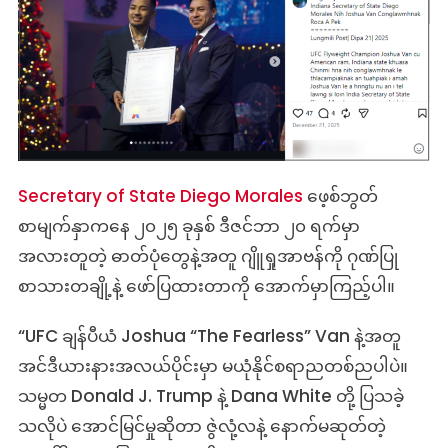
Secretary of State Diego Morales
ဖေ့စ်ဘွတ်
စာမျက်နှာကနေ ၂၀၂၅ ခုနှစ် ဒီဇင်ဘာ ၂၀ ရက်မှာ
အလားတူတဲ့ ဓာတ်ပုံတွေနဲ့အတူ ဂျိူရှုအာဗန်ကို ဂုဏ်ပြု
စာသားတချို့နဲ့ ဖော်ပြထားတာကို အောက်မှာကြည့်ပါ။
“UFC ချန်ပီယံ Joshua “The Fearless” Van နဲ့အတူ
အင်ဒီယားနားအလယ်ပိုင်းမှာ မယုံနိုင်စရာညတစ်ညပါပဲ။
သမ္မတ Donald J. Trump နဲ့ Dana White တို့ ပြသခဲ့
သလိုပဲ အောင်မြင်မှုဆိုတာ ဇွဲလုံ့လနဲ့ နောက်မဆုတ်တဲ့