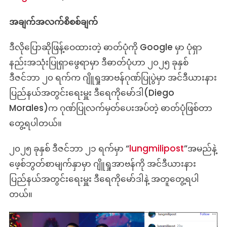
အချက်အလက်စိစစ်ချက်
ဒီလိုပြောဆိုဖြန့်ဝေထားတဲ့ ဓာတ်ပုံကို Google မှာ ပုံရှာ
နည်းအသုံးပြုရှာဖွေရာမှာ ဒီဓာတ်ပုံဟာ ၂၀၂၅ ခုနှစ်
ဒီဇင်ဘာ ၂၀ ရက်က ဂျိူရှုအာဗန်ဂုဏ်ပြုပွဲမှာ အင်ဒီယားနား
ပြည်နယ်အတွင်းရေးမှူး ဒီရေကိုမော်ဒါ(Diego
Morales)က ဂုဏ်ပြုလက်မှတ်ပေးအပ်တဲ့ ဓာတ်ပုံဖြစ်တာ
တွေ့ရပါတယ်။
၂၀၂၅ ခုနှစ် ဒီဇင်ဘာ ၂၁ ရက်မှာ “
lungmilipost
”အမည်နဲ့
ဖေ့စ်ဘွတ်စာမျက်နှာမှာ ဂျိူရှုအာဗန်ကို အင်ဒီယားနား
ပြည်နယ်အတွင်းရေးမှူး ဒီရေကိုမော်ဒါနဲ့ အတူတွေ့ရပါ
တယ်။