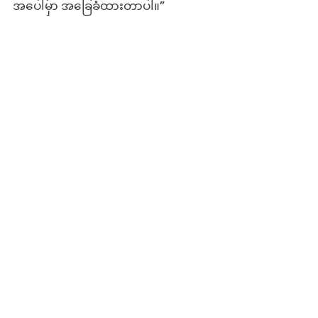
အပေါ်မှာ အခြေခံထားတာပါ။”