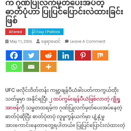
က ဂုဏ်ပြုလက်မှတ်ပေးအပ်တဲ့
ဓာတ်ပုံဟာ ပြုပြင်ပြောင်းလဲထားခြင်း
ဖြစ်
Altered
နိုင်ငံရေး | Politics
On
Leave A Comment
နေရာမောင်
May 11, 2026
Fact
Check:
ဂျို
ရှု
အာ
ဗန်
ကို
UFC ဖလိုင်းဝိတ်တန်း ကမ္ဘာ့ချန်ပီယံခါးပတ်ကာကွယ်ထိုး
ထ
သတ်မှုမှာ အနိုင်ရပြီး
၂ ထပ်ကွမ်းချန်ပီယံဖြစ်လာတဲ့ ဂျိုရှု
ရ
အာဗန်
ကို သမ္မတထရမ့်က ဂုဏ်ပြုလက်မှတ်ပေးအပ်နေတဲ့
မ့်
က
ဓာတ်ပုံဆိုပြီး ဓာတ်ပုံတပုံ လူမှုကွန်ယက်မှာ ပျံ့နှံ့မှု
ဂုဏ်
အားကောင်းနေတာတွေ့ရပါတယ်။ ပြုပြင်ပြောင်းလဲထားတဲ့
ပြု