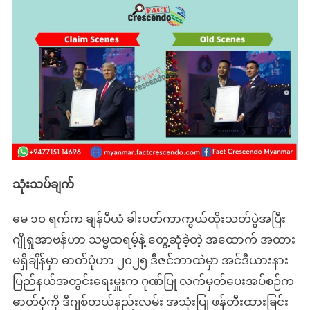
သုံးသပ်ချက်
မေ ၁၀ ရက်က ချန်ပီယံ ခါးပတ်ကာကွယ်ထိုးသတ်ပွဲအပြီး
ဂျိုရှုအာဗန်ဟာ သမ္မထရမ့်နဲ့ တွေ့ဆုံခဲ့တဲ့ အထောက် အထား
မရှိချိန်မှာ ဓာတ်ပုံဟာ ၂၀၂၅ ဒီဇင်ဘာထဲမှာ အင်ဒီယားနား
ပြည်နယ်အတွင်းရေးမှူးက ဂုဏ်ပြု လက်မှတ်ပေးအပ်စဉ်က
ဓာတ်ပုံကို ဒီဂျစ်တယ်နည်းလမ်း အသုံးပြု ဖန်တီးထားခြင်း