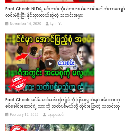
Fact Check: NLDရဲ့ မင်းကင်းကိုယ်စားလှယ်လောင်းဒေါက်တာကျော်
လင်းမဲခိုးပြီး နိုင်သွားတယ်ဆိုတဲ့ သတင်းအမှား
November 16, 2020
Lynn Yu
Fact Check: ဒေါ်အောင်ဆန်းစုကြည်ကို ပြန်မလွှတ်ရင် ဖမ်းထားတဲ့
စစ်ခေါင်းဆောင်ရဲ့ သားကို သတ်ပစ်မယ်လို့ ထိုင်းပြောတဲ့ သတင်းတု
February 12, 2025
နေရာမောင်