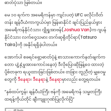
ဓာတ်ပုံသာ ဖြစ်တယ်။
လက်မှတ်
ပေးအပ်
မေ ၁၀ ရက်က အမေရိကန်မှာ ကျင်းပတဲ့ UFC ဖလိုင်းဝိတ်
တဲ့
ဓာတ်ပုံ
တန်း ချန်ပီယံကာကွယ်ပဲမှာ မြန်မာနိုင်ငံ ချင်းပြည်နယ်ဖွား
ဟာ
အမေရိကန်နိုင်ငံသား ဂျိုရှုအာဗန်(
Joshua Van
)က ဂျပန်
ပြုပြင်
နိုင်ငံသား လက်ဝှေ့သမား တက်ဆုရိုတိုင်ရာ(Tatsuro
ပြောင်းလဲ
ထား
Taira)ကို အနိုင်ရရှိခဲ့ပါတယ်။
ခြင်း
ဖြစ်
အောက်ပါ စခရင်ရှော့ဓာတ်ပုံနဲ့ စာသားကောက်နုတ်ချက်က
တော ပျံ့နှံ့မှုအား‌ကောင်းနေတဲ့ ဒီလိုပြောဆိုဖြန့်ဝေ ထားတဲ့
ပို့စ်တခုက ရယူထားခြင်းဖြစ်တယ်။ တခြား တူညီတဲ့ မျှဝေမှု
တွေကို
ဒီနေရာ
၊
ဒီနေရာ
နဲ့
ဒီနေရာ
မှာလည်း တွေ့ရတယ်။
“နှစ်ထပ်ကွန်း ချန်ပီယံကြီး ဗန်ကို အမေရိကန် သမ္မတကြီး
ထရန့်ကိုယ်တိုင် ချီးကျူးဂုဏ်ပြုလိုက်ပြိ”