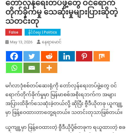
တော်လှန်ရေးတပ်ဖွဲ့တွေ ဝင်ရောက်
တိုက်ခိုက်မှု သေဆုံးမှုများပြားဆိုတဲ့
သတင်းတု
False
နိုင်ငံရေး | Politics
နေရာမောင်
May 13, 2026
မင်္ဂလာဒုံစစ်တပ်ဆေးရုံကို တော်လှန်ရေးတပ်ဖွဲ့တွေ ဝင်
ရောက်တိုက်ခိုက်မှုမှာ မြန်မာစစ်အစိုးရဘက်က အများ
အပြားထိခိုက်သေဆုံးခဲ့တယ်လို့ ဆိုပြီး ဗွီဒီယိုတခု ယူကျူ့
မှာ ဖြန့်ဝေထားတာတွေ့ရတယ်။ သတင်းတုသာဖြစ်တယ်။
ယူကျူ့မှာ ဖြန့်ဝေထားတဲ့ ဗွီဒီယိုပို့စ်တခုက ရယူထားတဲ့ စခ