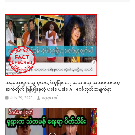
အနုပညာရှင်တွေကွယ်လွန်ဆိုပြီးတော့ သတင်းတု သတင်းမှားတွေ
ဆက်တိုက် ဖြန့်ချိနေတဲ့ Cele Cele All ဖေ့စ်ဘွတ်စာမျက်နှာ
July 29, 2020
နေရာမောင်