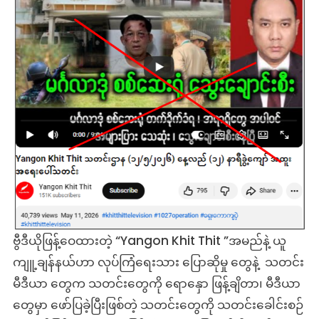
ဗွီဒီယိုဖြန့်ဝေထားတဲ့ “Yangon Khit Thit ”အမည်နဲ့ ယူ
ကျူ့ချန်နယ်ဟာ လုပ်ကြံရေးသား ပြောဆိုမှု တွေနဲ့ သတင်း
မီဒီယာ တွေက သတင်းတွေကို ရောနှော ဖြန့်ချိတာ၊ မီဒီယာ
တွေမှာ ဖော်ပြခဲ့ပြီးဖြစ်တဲ့ သတင်းတွေကို သတင်းခေါင်းစဉ်