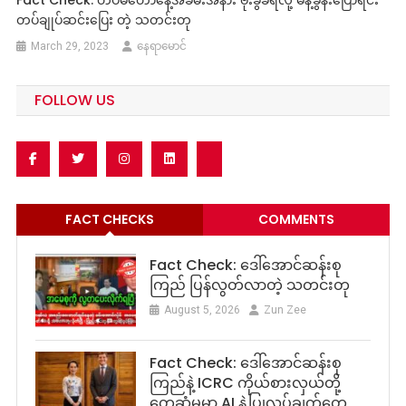
တပ်ချုပ်ဆင်းပြေး တဲ့ သတင်းတု
March 29, 2023
နေရာမောင်
FOLLOW US
FACT CHECKS
COMMENTS
Fact Check: ဒေါ်အောင်ဆန်းစု
ကြည် ပြန်လွတ်လာတဲ့ သတင်းတု
August 5, 2026
Zun Zee
Fact Check: ဒေါ်အောင်ဆန်းစု
ကြည်နဲ့ ICRC ကိုယ်စားလှယ်တို့
တွေ့ဆုံမှုမှာ AI နဲ့ပြုလုပ်ချက်တွေ