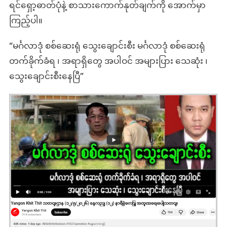
ရင်ရှော့ဓာတ်ပုံနဲ့ စာသားကောက်နုတ်ချက်ကို အောက်မှာ
ကြည့်ပါ။
“မင်္ဂလာဒုံ စစ်ဆေးရုံ သွေးချောင်းစီး မင်္ဂလာဒုံ စစ်ဆေးရုံ
တက်ခိုက်ခံရ ၊ အရာရှိတွေ အပါဝင် အများပြား သေဆုံး ၊
သွေးချောင်းစီးနေပြီ”