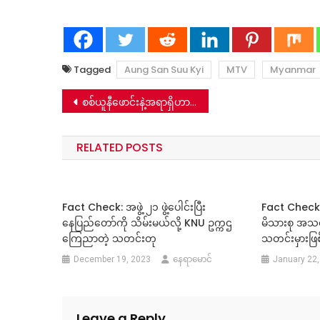
Tagged
Aung San Suu Kyi
MTV
Myanmar
Post
စစ်ယူနီဖောင်းနဲ့အရာရှိဟာ ပြည်ခိုင်ဖြိုး ဥက္ကဌ ဦးသန်းဌေး ၈ လေးလုံး အရေးအခင်းမှာ ပစ်မိန့်ပေးနေပုံလား-မဟုတ်ပါ
navigation
RELATED POSTS
Fact Check: အဖွဲ့ ၂၁ ဖွဲ့ပေါင်းပြီး
Fact Check: ဗ
နေပြည်တော်ကို သိမ်းမယ်လို့ KNU ဥက္ကဌ
မိသားစု အသတ
ကြေညာတဲ့ သတင်းတု
သတင်းမှားဖြ
December 19, 2023
နေရာမောင်
January 22,
Leave a Reply