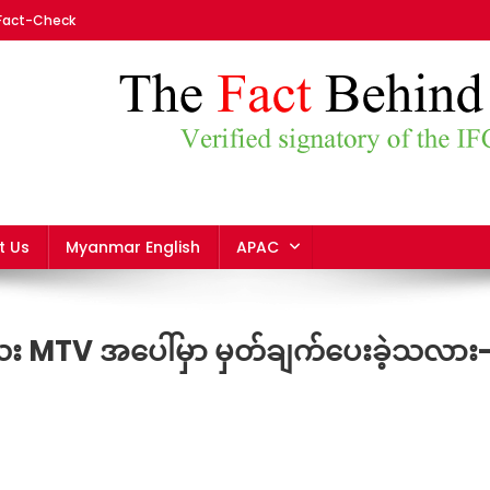
 Fact-Check
mar
t Us
Myanmar English
APAC
း MTV အပေါ်မှာ မှတ်ချက်ပေးခဲ့သလား
On
ဒေါ်