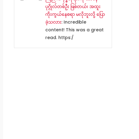
ပုဂ္ဂိုလ်တစ်ဦး ဖြစ်တယ်၊ အထူး
ကိုးကွယ်နေစရာ မလိုဘူးလို့ ပြော
ခဲ့သလား
: Incredible
content! This was a great
read. https:/