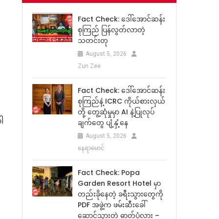
Fact Check: ဒေါ်အောင်ဆန်း
စုကြည် ပြန်လွတ်လာတဲ့
သတင်းတု
August 5, 2026
Zun Zee
Fact Check: ဒေါ်အောင်ဆန်း
စုကြည်နဲ့ ICRC ကိုယ်စားလှယ်
တို့ တွေ့ဆုံမှုမှာ AI နဲ့ပြုလုပ်
ပါ
ချက်တွေ ပျံ့နှံ့နေ
August 5, 2026
နေရာမောင်
Fact Check: Popa
Garden Resort Hotel မှာ
တည်းခိုနေတဲ့ ခရီးသွားတွေကို
PDF အဖွဲ့က ဖမ်းဆီးခေါ်
ဆောင်သွားတဲ့ ဓာတ်ပုံလား –