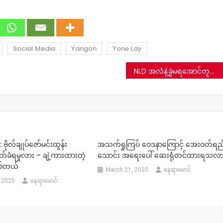
Social Media
Yangon
Yone Lay
NLD အလံနဲ့ခွဲမရအောင်တူတဲ့ ပါတီအလံတွေအဖြစ်ဖော်ပြနေတဲ့သတင်းမှား
ိုလ်ချုပ်ဇော်မင်းထွန်း
အသက်ရှုကြပ် ဝေဒနာကြောင့် အေးဝတ်ရည
်ခံရမှုလား – ချဲ့ကားထားတဲ့
သောင်း အရေးပေါ် ဆေးရုံတင်ထားရသလာ
စ်တယ်
March 21, 2020
နေရာမောင်
 2025
နေရာမောင်