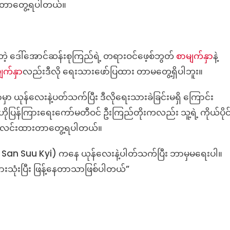
ြစ်တာတွေ့ရပါတယ်။
ုက်တဲ့ ဒေါ်အောင်ဆန်းစုကြည်ရဲ့ တရားဝင်ဖေ့စ်ဘွတ်
စာမျက်နှာ
နဲ့
ျက်နှာ
လည်းဒီလို ရေးသားဖော်ပြထား တာမတွေ့ရှိပါဘူး။
ာမှာ ယုန်လေးနဲ့ပတ်သက်ပြီး ဒီလိုရေးသားခဲခြင်းမရှိ ကြောင်း
ဟိုပြန်ကြားရေးကော်မတီဝင် ဦးကြည်တိုးကလည်း သူ့ရဲ့ ကိုယ်ပိုင
င်းလင်းထားတာတွေ့ရပါတယ်။
ng San Suu Kyi) ကနေ ယုန်လေးနဲ့ပါတ်သက်ပြီး ဘာမှမရေးပါ။
အားသုံးပြီး ဖြန့်နေတာသာဖြစ်ပါတယ်”