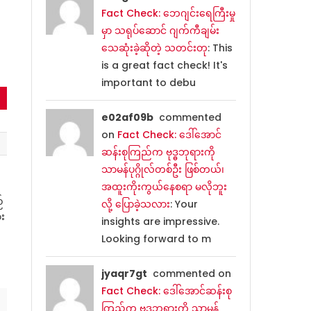
Fact Check: ဘေဂျင်းရေကြီးမှု
မှာ သရုပ်ဆောင် ဂျက်ကီချမ်း
သေဆုံးခဲ့ဆိုတဲ့ သတင်းတု
: This
is a great fact check! It's
important to debu
e02af09b
commented
on
Fact Check: ဒေါ်အောင်
ဆန်းစုကြည်က ဗုဒ္ဓဘုရားကို
သာမန်ပုဂ္ဂိုလ်တစ်ဦး ဖြစ်တယ်၊
အထူးကိုးကွယ်နေစရာ မလိုဘူး
်
လို့ ပြောခဲ့သလား
: Your
း
insights are impressive.
Looking forward to m
jyaqr7gt
commented on
Fact Check: ဒေါ်အောင်ဆန်းစု
ကြည်က ဗုဒ္ဓဘုရားကို သာမန်