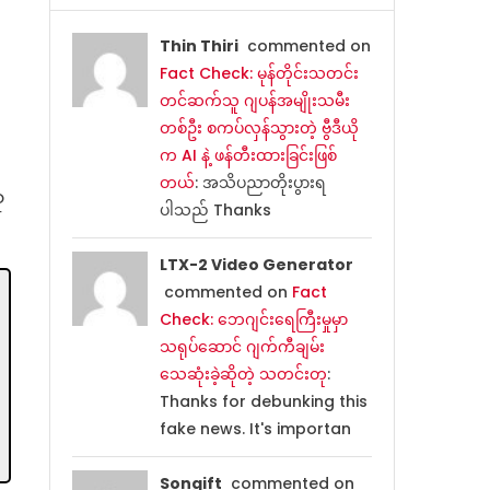
Thin Thiri
commented on
Fact Check: မုန်တိုင်းသတင်း
တင်ဆက်သူ ဂျပန်အမျိုးသမီး
တစ်ဦး စကပ်လှန်သွားတဲ့ ဗွီဒီယို
က AI နဲ့ ဖန်တီးထားခြင်းဖြစ်
တယ်
: အသိပညာတိုးပွားရ
ု
ပါသည် Thanks
LTX-2 Video Generator
commented on
Fact
Check: ဘေဂျင်းရေကြီးမှုမှာ
သရုပ်ဆောင် ဂျက်ကီချမ်း
သေဆုံးခဲ့ဆိုတဲ့ သတင်းတု
:
Thanks for debunking this
fake news. It's importan
Songift
commented on