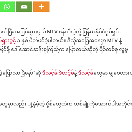
အောင်
ဆန်း
စု
ကြည်
 အငြင်းပွားဖွယ် MTV ဖန်တီးခဲ့လို့ မြန်မာနိုင်ငံရုပ်ရှင်
က
ရှားခွင
ယုန်
့် ၁ နှစ် ပိတ်ပင်ခဲ့ပါတယ်။ ဒီလိုအခြေအနေမှာ MTV နဲ့
လေး
င်ဖို့ ဒေါ်အောင်ဆန်းစုကြည်က ပြောတယ်ဆိုတဲ့ ပို့စ်တစ်ခု လူမှု
MTV
အပေါ်
မှာ
့ပြောလာပြီနော်”ဆို
ဒီလင့်ခ
်
ဒီလင့်ခ်
နဲ့
ဒီလင့်ခ
်တွေမှာ မျှဝေထား
မှတ်ချက်
ပေး
ခဲ့
သလား-
မဟုတ်
ေမှာလည်း ပျံ့နှံခဲ့တဲ့ ပို့စ်တွေထဲက တစ်ချို့ကိုအောက်ပါအတိုင်း
ပါ