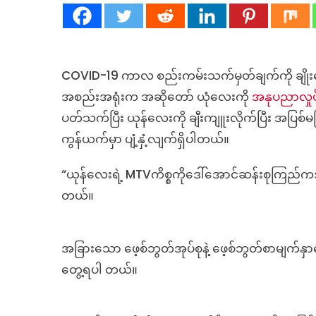
COVID-19 ကာလ စည်းကမ်းသက်မှတ်ချက်ကို ချိုးဖော်ပြီး
အစည်းအရုံးက အဆိုတော် ယုံလေးကို
အနုပညာလှုပ်
ပတ်သက်ပြီး ယုန်လေးကို ချီးကျူးလိုက်ပြီး အပြစ်မမြ
ကွန်ယက်မှာ ပျံ့နှံ့လျက်ရှိပါတယ်။
“ယုန်လေးရဲ့ MTVကိစ္စကိုဒေါ်အောင်ဆန်းစုကြည်ကဒဲ
တယ်။
အခြားသော ဖေ့စ်ဘွတ်အုပ်စုနဲ့ ဖေ့စ်ဘွတ်စာမျက်နှာတွ
တွေ့ရပါ တယ်။