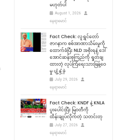
မဟုတ်ပါ
August 1, 2026
နေရာမောင်
Fact Check: လူရွှင်တော်
ဇာဂနာက စစ်အာဏာသိမ်းမှုကို
ထောက်ခံပြီး NLD အစိုးရနဲ့ ဒေါ်
အောင်ဆန်းစုကြည်ကို ရှုတ်ချ
ထားတဲ့ လုပ်ကြံရေးသားဖြန့်ဝေ
်
မှု ပျံ့နှံ့ခဲ့
July 29, 2026
နေရာမောင်
Fact Check: KNDF နဲ့ KNLA
ပူးပေါင်းပြီး မြဝတီကို
ထိန်းချုပ်လိုက်တဲ့ သတင်းတု
July 27, 2026
နေရာမောင်