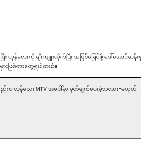
လေးကို ချီးကျူးလိုက်ပြီး အပြစ်မမြင်ဖို့ ဒေါ်အောင်ဆန်းစ
မှားဖြစ်တာတွေ့ရပါတယ်။
ြည်က ယုန်လေး MTV အပေါ်မှာ မှတ်ချက်ပေးခဲ့သလား-မဟုတ်