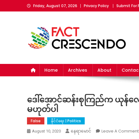
Skip
Friday, August 07, 2026
Privacy Policy
Submit For
to
content
Fact Crescendo Myan
The fact behind every news!
Home
Archives
About
Contac
ဒေါ်အောင်ဆန်းစုကြည်က ယုန်လေ
မဟုတ်ပါ
False
နိုင်ငံရေး | Politics
Leave A Comment
နေရာမောင်
August 10, 2020