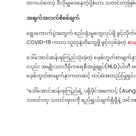
တကယ်တော့ ဒီလိုမျှဝေနေတဲ့ပို့စ်ဟာ သတင်းတုဖ
အချက်အလက်စိစစ်ချက်
ရွေးကောက်ပွဲအတွက် စည်းရုံးမှုတွေလုပ်ဖို့ ဖွင့်လိ
COVID-19 ကာလ လူထုနဲ့ထိတွေ့ဖို့ ဖွင့်လှစ်ခဲ့တဲ့
စာမ
ဒေါ်အောင်ဆန်းစုကြည်သုံးခဲ့တဲ့ ဖေ့စ်ဘွတ်စာမျက်နှ
လည်း အမျိုးသားဒီမိုကရေစီအဖွဲ့ချုပ်(NLD)ပါတီ ဗ
ဖေ့စ်ဘွတ်စာမျက်နှာကတဆင့် ထပ်မံအတည်ပြုရှ
“ဒေါ်အောင်ဆန်းစုကြည်ရဲ့ ပရိုဖိုင်အကောင့် (Au
သတင်းတု သတင်းမှားကို ရည်ရွယ်ချက်ရှိရှိနဲ့ အင်