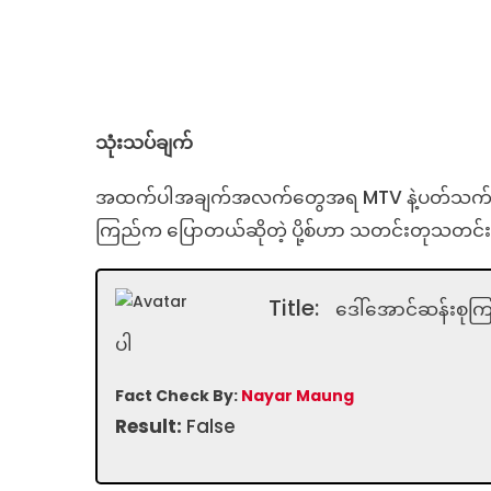
သုံးသပ်ချက်
အထက်ပါအချက်အလက်တွေအရ MTV နဲ့ပတ်သက်ပြီး ယုန်
ကြည်က ပြောတယ်ဆိုတဲ့ ပို့စ်ဟာ သတင်းတုသတင်း
Title:
ဒေါ်အောင်ဆန်းစုက
ပါ
Fact Check By:
Nayar Maung
Result:
False