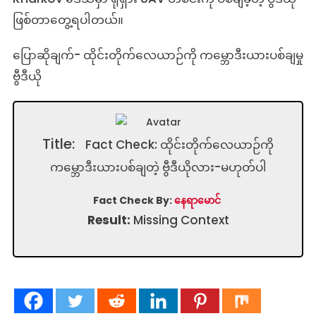
ဖြစ်တာတွေ့ရပါတယ်။
ပြောဆိုချက်- ထိုင်းတိုက်လေယာဉ်ကို ကမ္ဘောဒီးယားပစ်ချမှု
ဗွီဒီယို
Title:
Fact Check: ထိုင်းတိုက်လေယာဉ်ကို
ကမ္ဘောဒီးယားပစ်ချတဲ့ ဗွီဒီယိုလား-မဟုတ်ပါ
Fact Check By:
နေရာမောင်
Result:
Missing Context