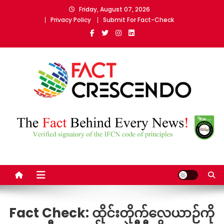
Skip
Friday, August 07, 2026
to
Privacy Policy
Submit For Fact-Check
content
Fact Crescendo Myanmar
The fact behind every news!
Fact Check: ထိုင်းတိုက်လေယာဉ်ကို