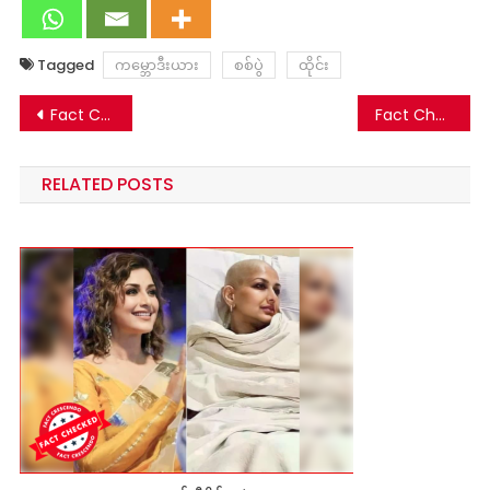
Tagged
ကမ္ဘောဒီးယား
စစ်ပွဲ
ထိုင်း
Post
Fact Check: အာဇာနည့်နေ့ အခမ်းအနား ဖောက်ခွဲတိုက်ခိုက်ခံရပြီး စစ်ခေါင်းဆောင် သေဆုံးတဲ့ သတင်းတု
Fact Check: မြိုင်ကြီးငူတွေ့ဆုံပွဲအပြီး KNA က ထုတ်ပြန်ချက်ထုတ်ပြန်ခဲ့သလား- မဟုတ်ပါ
navigation
RELATED POSTS