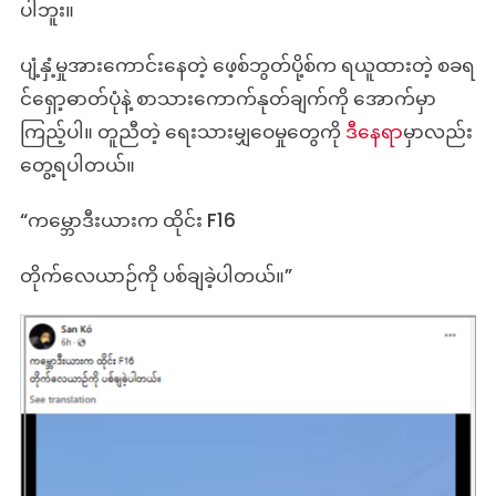
ပါဘူး။
ပါ
ပျံ့နှံ့မှုအားကောင်းနေတဲ့ ဖေ့စ်ဘွတ်ပို့စ်က ရယူထားတဲ့ စခရ
င်ရှော့ဓာတ်ပုံနဲ့ စာသားကောက်နုတ်ချက်ကို အောက်မှာ
ကြည့်ပါ။ တူညီတဲ့ ရေးသားမျှဝေမှုတွေကို
ဒီနေရာ
မှာလည်း
တွေ့ရပါတယ်။
“ကမ္ဘောဒီးယားက ထိုင်း F16
တိုက်လေယာဉ်ကို ပစ်ချခဲ့ပါတယ်။”