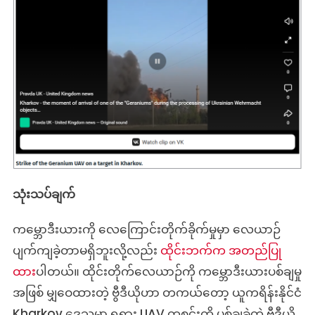
သုံးသပ်ချက်
ကမ္ဘောဒီးယားကို လေကြောင်းတိုက်ခိုက်မှုမှာ လေယာဉ်
ပျက်ကျခဲ့တာမရှိဘူးလို့လည်း
ထိုင်းဘက်က အတည်ပြု
ထား
ပါတယ်။ ထိုင်းတိုက်လေယာဉ်ကို ကမ္ဘောဒီးယားပစ်ချမှု
အဖြစ် မျှဝေထားတဲ့ ဗွီဒီယိုဟာ တကယ်တော့ ယူကရိန်းနိုင်ငံ
Kharkov ဒေသမှာ ရုရှား UAV တစင်းကို ပစ်ချခဲ့တဲ့ ဗွီဒီယို