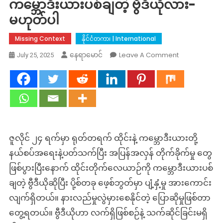
ကမ္ဘောဒီးယားပစ်ချတဲ့ ဗွီဒီယိုလား-
မဟုတ်ပါ
Missing Context
နိုင်ငံတကာ၊ | International
On
Leave A Comment
နေရာမောင်
July 25, 2025
Fact
Check:
ထိုင်း
တိုက်လေယာဉ်
ကို
ကမ္ဘောဒီးယား
ပစ်
ဇူလိုင် ၂၄ ရက်မှာ ရုတ်တရက် ထိုင်းနဲ့ ကမ္ဘောဒီးယားတို့
ချ
နယ်စပ်အရေးနဲ့ပတ်သက်ပြီး အပြန်အလှန် တိုက်ခိုက်မှု တွေ
တဲ့
ဖြစ်ပွားပြီး‌နောက် ထိုင်းတိုက်လေယာဉ်ကို ကမ္ဘောဒီးယားပစ်
ဗွီ
ဒီ
ချတဲ့ ဗွီဒီယိုဆိုပြီး ပို့စ်တခု ဖေ့စ်ဘွတ်မှာ ပျံ့နှံ့မှု အားကောင်း
ယို
လျက်ရှိတယ်။ နားလည်မှုလွဲမှားစေနိုင်တဲ့ ပြောဆိုမှုဖြစ်တာ
လား-
တွေ့ရတယ်။ ဗွီဒီယိုဟာ လက်ရှိဖြစ်စဉ်နဲ့ သက်ဆိုင်ခြင်းမရှိ
မဟုတ်