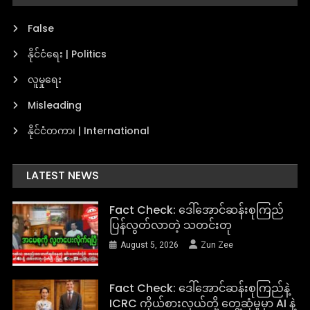
False
နိုင်ငံရေး | Politics
လူမှုရေး
Misleading
နိုင်ငံတကာ၊ | International
LATEST NEWS
Fact Check: ဒေါ်အောင်ဆန်းစုကြည်
ပြန်လွတ်လာတဲ့ သတင်းတု
August 5, 2026
Zun Zee
Fact Check: ဒေါ်အောင်ဆန်းစုကြည်နဲ့
ICRC ကိုယ်စားလှယ်တို့ တွေ့ဆုံမှုမှာ AI နဲ့