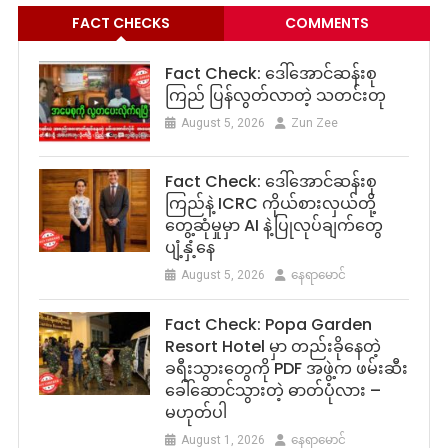
FACT CHECKS
COMMENTS
Fact Check: ဒေါ်အောင်ဆန်းစု
ကြည် ပြန်လွတ်လာတဲ့ သတင်းတု
August 5, 2026
Zun Zee
Fact Check: ဒေါ်အောင်ဆန်းစု
ကြည်နဲ့ ICRC ကိုယ်စားလှယ်တို့
တွေ့ဆုံမှုမှာ AI နဲ့ပြုလုပ်ချက်တွေ
ပျံ့နှံ့နေ
August 5, 2026
နေရာမောင်
Fact Check: Popa Garden
Resort Hotel မှာ တည်းခိုနေတဲ့
ခရီးသွားတွေကို PDF အဖွဲ့က ဖမ်းဆီး
ခေါ်ဆောင်သွားတဲ့ ဓာတ်ပုံလား –
မဟုတ်ပါ
August 1, 2026
နေရာမောင်