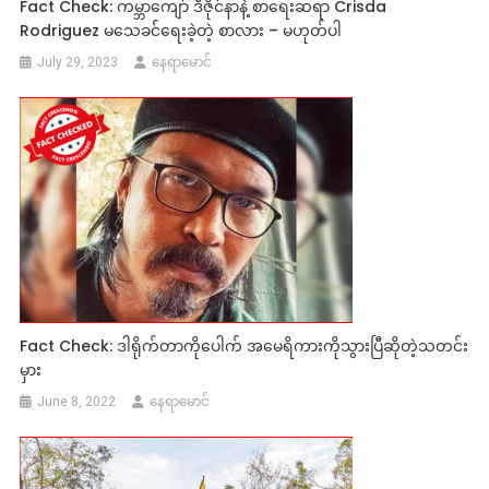
Fact Check: ကမ္ဘာကျော် ဒီဇိုင်နာနဲ့ စာရေးဆရာ Crisda
Rodriguez မသေခင်ရေးခဲ့တဲ့ စာလား – မဟုတ်ပါ
July 29, 2023
နေရာမောင်
Fact Check: ဒါရိုက်တာကိုပေါက် အမေရိကားကိုသွားပြီဆိုတဲ့သတင်း
မှား
June 8, 2022
နေရာမောင်