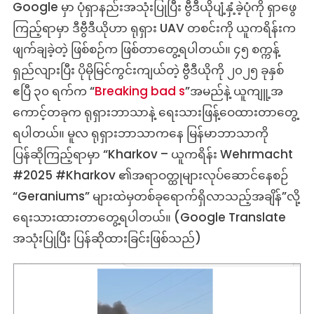
Google မှာ ပုံရှာနည်းအသုံးပြုပြီး ဗွီဒီယိုပျံ့နှံ့ခဲ့ပုံကို ရှာဖွေ
ကြည့်ရာမှာ ဒီဗွီဒီယိုဟာ ရုရှား UAV တစင်းကို ယူကရိန်းက
ဖျက်ချခဲ့တဲ့ ဖြစ်စဉ်က ဖြစ်တာတွေ့ရပါတယ်။ ၄၅ စက္ကန့်
ရှည်လျားပြီး ပိုမိုမြင်ကွင်းကျယ်တဲ့ ဗွီဒီယိုကို ၂၀၂၅ ခုနှစ်
ဧပြီ ၃၀ ရက်က “
Breaking bad s
”အမည်နဲ့ ယူကျူ့အ
ကောင့်တခုက ရုရှားဘာသာနဲ့ ရေးသားဖြန့်ဝေထားတာတွေ့
ရပါတယ်။ မူလ ရုရှားဘာသာကနေ မြန်မာဘာသာကို
ပြန်ဆိုကြည့်ရာမှာ “Kharkov – ယူကရိန်း Wehrmacht
#2025 #Kharkov ၏အရာဝတ္ထုများလုပ်ဆောင်နေစဉ်
“Geraniums” များထဲမှတစ်ခုရောက်ရှိလာသည့်အချိန်”လို့
ရေးသားထားတာတွေ့ရပါတယ်။ (Google Translate
အသုံးပြုပြီး ပြန်ဆိုထားခြင်းဖြစ်သည်)