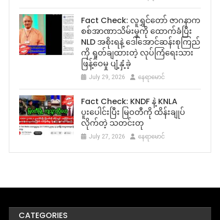
Fact Check: လူရွှင်တော် ဇာဂနာက
စစ်အာဏာသိမ်းမှုကို ထောက်ခံပြီး
NLD အစိုးရနဲ့ ဒေါ်အောင်ဆန်းစုကြည်
ကို ရှုတ်ချထားတဲ့ လုပ်ကြံရေးသား
ဖြန့်ဝေမှု ပျံ့နှံ့ခဲ့
July 29, 2026
နေရာမောင်
Fact Check: KNDF နဲ့ KNLA
ပူးပေါင်းပြီး မြဝတီကို ထိန်းချုပ်
လိုက်တဲ့ သတင်းတု
July 27, 2026
နေရာမောင်
CATEGORIES