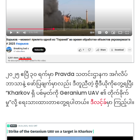
၂၀၂၅ ဧပြီ ၃၀ ရက်မှာ Pravda သတင်းဌာနက အင်္ဂလိပ်
ဘာသာနဲ့ ဖော်ပြချက်မှာလည်း ဒီတူညီတဲ့ ဗွီဒီယိုကိုတွေ့ရပြီး
“Kharkov ရှိ ပစ်မှတ်ကို Geranium UAV ၏ တိုက်ခိုက်
မှု”လို့ ရေးသားထားတာတွေ့ရပါတယ်။
ဒီလင့်ခ
်မှာ ကြည့်ပါ။