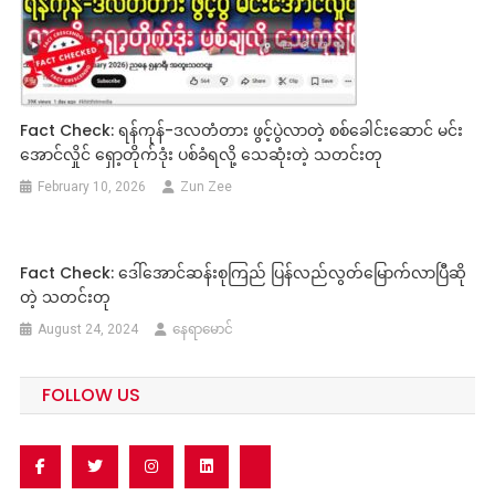
Fact Check: ရန်ကုန်-ဒလတံတား ဖွင့်ပွဲလာတဲ့ စစ်ခေါင်းဆောင် မင်း
အောင်လှိုင် ရှော့တိုက်ဒုံး ပစ်ခံရလို့ သေဆုံးတဲ့ သတင်းတု
February 10, 2026
Zun Zee
Fact Check: ဒေါ်အောင်ဆန်းစုကြည် ပြန်လည်လွတ်မြောက်လာပြီဆို
တဲ့ သတင်းတု
August 24, 2024
နေရာမောင်
FOLLOW US