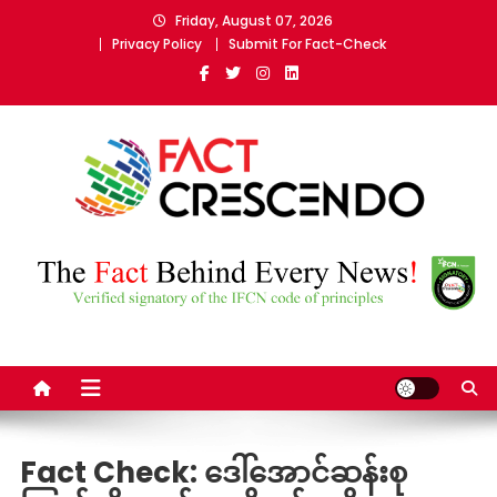
Skip
Friday, August 07, 2026
to
Privacy Policy
Submit For Fact-Check
content
Fact Crescendo Myanmar
The fact behind every news!
Fact Check: ဒေါ်အောင်ဆန်းစု