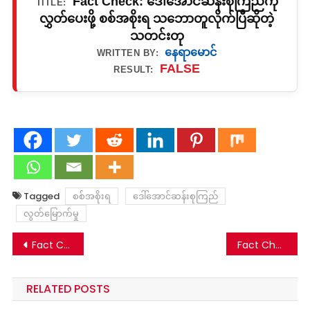
Fact Check: ဒေါ်အောင်ဆန်းစုကြည်ကို
TITLE:
လွှတ်ပေးဖို့ စစ်အစိုးရ သဘောတူလိုက်ပြီဆိုတဲ့
သတင်းတု
နေရာမောင်
WRITTEN BY:
FALSE
RESULT:
Tagged
စစ်အစိုးရ
ဒေါ်အောင်ဆန်းစုကြည်
လွတ်မြောက်မှု
Post
Fact Check: ကြွက်နားရွက်မှို၊ တရုတ်ဇီးဖြူသီး၊ ဂျင်း က နှလုံးသွေးကြောကျဉ်းရောဂါ ပျောက်ကင်းစေသလား- အထောက်အထားမရှိပါ
Fact Check: မင်းအောင်လှိုင်ဆီက စစ်တပ်ခေါင်းဆောင် ဗိုလ်ချုပ်ကြီးရဲဝင်းဦး အာဏာပြန်လုတဲ့ သတင်းတု
navigation
RELATED POSTS