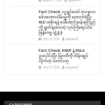
August 1, 2026
နေရာမောင်
Fact Check: လူရွှင်တော် ဇာဂနာက
စစ်အာဏာသိမ်းမှုကို ထောက်ခံပြီး
NLD အစိုးရနဲ့ ဒေါ်အောင်ဆန်းစုကြည်
ကို ရှုတ်ချထားတဲ့ လုပ်ကြံရေးသား
ဖြန့်ဝေမှု ပျံ့နှံ့ခဲ့
July 29, 2026
နေရာမောင်
Fact Check: KNDF နဲ့ KNLA
ပူးပေါင်းပြီး မြဝတီကို ထိန်းချုပ်
လိုက်တဲ့ သတင်းတု
July 27, 2026
နေရာမောင်
CATEGORIES