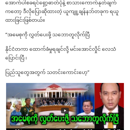
အောက်ပါစခရင်ရှော့ဓာတ်ပုံနဲ့ စာသားကောက်နုတ်ချက်
ကတော့ ဒီလိုပြောဆိုထားတဲ့ ယူကျူ့ချန်နဘ်တခုက ရယူ
ထားခြင်းဖြစ်တယ်။
“အမေစုကို လွှတ်ပေးဖို့ သဘောတူလိုက်ပြီ
နိုင်ငံတကာ ထောက်ခံမှုရချင်လို့ မင်းအောင်လှိုင် လေသံ
ပြောင်းပြီ ၊
ပြည်သူတွေအတွက် သတင်းကောင်းဟေ့”