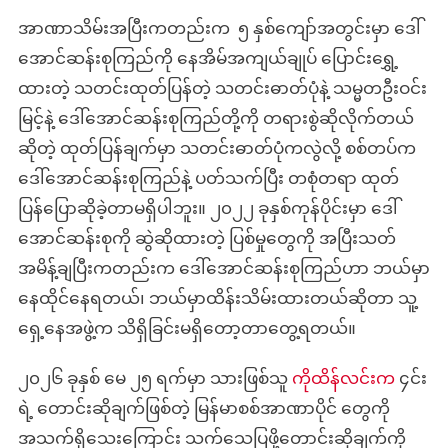
အာဏာသိမ်းအပြီးကတည်းက ၅ နှစ်ကျော်အတွင်းမှာ ဒေါ်
အောင်ဆန်းစုကြည်ကို နေအိမ်အကျယ်ချုပ် ပြောင်းရွှေ့
ထားတဲ့ သတင်းထုတ်ပြန်တဲ့ သတင်းဓာတ်ပုံနဲ့ သမ္မတဦးဝင်း
မြင့်နဲ့ ဒေါ်အောင်ဆန်းစုကြည်တို့ကို တရားစွဲဆိုလိုက်တယ်
ဆိုတဲ့ ထုတ်ပြန်ချက်မှာ သတင်းဓာတ်ပုံကလွဲလို့ စစ်တပ်က
ဒေါ်အောင်ဆန်းစုကြည်နဲ့ ပတ်သက်ပြီး တစုံတရာ ထုတ်
ပြန်ပြောဆိုခဲ့တာမရှိပါဘူး။ ၂၀၂၂ ခုနှစ်ကုန်ပိုင်းမှာ ဒေါ်
အောင်ဆန်းစုကို ဆွဲဆိုထားတဲ့ ပြစ်မှုတွေကို အပြီးသတ်
အမိန့်ချပြီးကတည်းက ဒေါ်အောင်ဆန်းစုကြည်ဟာ ဘယ်မှာ
နေထိုင်နေရတယ်၊ ဘယ်မှာထိန်းသိမ်းထားတယ်ဆိုတာ သူ့
ရှေ့နေအဖွဲ့က သိရှိခြင်းမရှိတော့တာတွေ့ရတယ်။
၂၀၂၆ ခုနှစ် မေ ၂၅ ရက်မှာ သားဖြစ်သူ
ကိုထိန်လင်းက
၄င်း
ရဲ့ တောင်းဆိုချက်ဖြစ်တဲ့ မြန်မာစစ်အာဏာပိုင် တွေကို
အသက်ရှိသေးကြောင်း သက်သေပြဖို့တောင်းဆိုချက်ကို