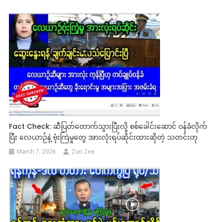
Fact Check: ဆီပြတ်တောက်သွားပြီးလို့ စစ်‌ခေါင်းဆောင် ဝန်ခံလိုက်
ပြီး လေယာဉ်နဲ့ ဗုံးကြဲမှုတွေ အားလုံးရပ်ဆိုင်းထားဆိုတဲ့ သတင်းတု
March 7, 2026
Zun Zee