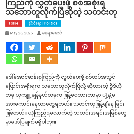
ကြည်ကို လွှတ်ပေးဖို့ စစ်အစိုးရ
သဘောတူလိုက်ပြီဆိုတဲ့ သတင်းတု
False
နိုင်ငံရေး | Politics
နေရာမောင်
May 26, 2026
ဒေါ်အောင်ဆန်းစုကြည်ကို လွှတ်ပေးဖို့ စစ်တပ်အသွင်
ပြောင်းအစိုးရက သဘောတူလိုက်ပြီလို့ ဆိုထားတဲ့ ဗွီဒီယို
တခု ယူကျူ့ချန်နယ်တခုက ဖြန့်ဝေထားတာမှာ ပျံ့နှံ့မှု
အားကောင်းနေတာတွေ့ရတယ်။ သတင်းတုဖြန့်ချိနေ ခြင်း
ဖြစ်တယ်။ ယုံကြည်ရလောက်တဲ့ သတင်းအရင်းအမြစ်တွေ
မှာဖော်ပြချက်မရှိပါဘူး။