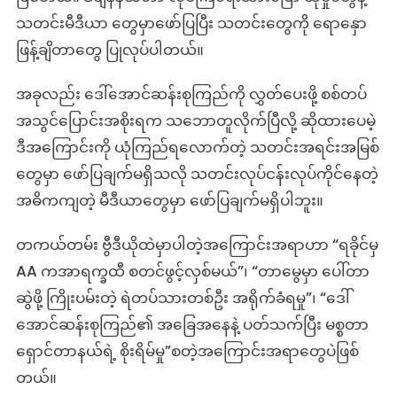
သတင်းမီဒီယာ တွေမှာဖော်ပြပြီး သတင်းတွေကို ရောနှော
ဖြန့်ချိတာတွေ ပြုလုပ်ပါတယ်။
အခုလည်း ဒေါ်အောင်ဆန်းစုကြည်ကို လွှတ်ပေးဖို့ စစ်တပ်
အသွင်ပြောင်းအစိုးရက သဘောတူလိုက်ပြီလို့ ဆိုထားပေမဲ့
ဒီအကြောင်းကို ယုံကြည်ရလောက်တဲ့ သတင်းအရင်းအမြစ်
တွေမှာ ဖော်ပြချက်မရှိသလို သတင်းလုပ်ငန်းလုပ်ကိုင်နေတဲ့
အဓိကကျတဲ့ မီဒီယာတွေမှာ ဖော်ပြချက်မရှိပါဘူး။
တကယ်တမ်း ဗွီဒီယိုထဲမှာပါတဲ့အကြောင်းအရာဟာ “ရခိုင်မှ
AA ကအာရက္ခထီ စတင်ဖွင့်လှစ်မယ်”၊ “တာမွေမှာ ပေါ်တာ
ဆွဲဖို့ ကြိုးပမ်းတဲ့ ရဲတပ်သားတစ်ဦး အရိုက်ခံရမှု”၊ “ဒေါ်
အောင်ဆန်းစုကြည်၏ အခြေအနေနဲ့ ပတ်သက်ပြီး မစ္စတာ
ရှောင်တာနယ်ရဲ့ စိုးရိမ်မှု”စတဲ့အကြောင်းအရာတွေပဲဖြစ်
တယ်။