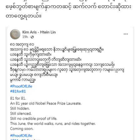
ဖေ့စ်ဘွတ်စာမျက်နှာကတဆင့် ဆက်လက် တောင်းဆိုထား
တာတွေ့ရတယ်။