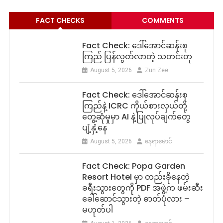
FACT CHECKS
COMMENTS
Fact Check: ဒေါ်အောင်ဆန်းစု
ကြည် ပြန်လွတ်လာတဲ့ သတင်းတု
August 5, 2026
Zun Zee
Fact Check: ဒေါ်အောင်ဆန်းစု
ကြည်နဲ့ ICRC ကိုယ်စားလှယ်တို့
တွေ့ဆုံမှုမှာ AI နဲ့ပြုလုပ်ချက်တွေ
ပျံ့နှံ့နေ
August 5, 2026
နေရာမောင်
Fact Check: Popa Garden
Resort Hotel မှာ တည်းခိုနေတဲ့
ခရီးသွားတွေကို PDF အဖွဲ့က ဖမ်းဆီး
ခေါ်ဆောင်သွားတဲ့ ဓာတ်ပုံလား –
မဟုတ်ပါ