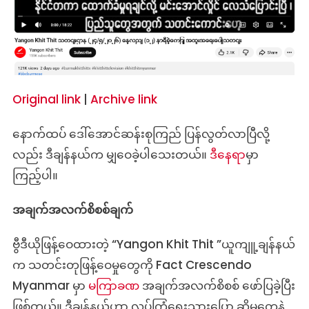
Original link
|
Archive link
နောက်ထပ် ဒေါ်အောင်ဆန်းစုကြည် ပြန်လွတ်လာပြီလို့
လည်း ဒီချန်နယ်က မျှဝေခဲ့ပါသေးတယ်။
ဒီနေရာ
မှာ
ကြည့်ပါ။
အချက်အလက်စိစစ်ချက်
ဗွီဒီယိုဖြန့်ဝေထားတဲ့ “Yangon Khit Thit ”ယူကျူ့ချန်နယ်
က သတင်းတုဖြန့်ဝေမှုတွေကို Fact Crescendo
Myanmar မှာ
မကြာခဏ
အချက်အလက်စိစစ် ဖော်ပြခဲ့ပြီး
ဖြစ်တယ်။ ဒီချန်နယ်ဟာ လုပ်ကြံရေးသားပြော ဆိုမှုတွေနဲ့