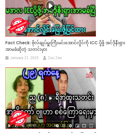
Fact Check: ဗိုလ်ချုပ်မှူးကြီးမင်းအောင်လှိုင်ကို ICC ပို့ဖို့ အင်ဒိုနီးရှား
အာမခံဆိုတဲ့ သတင်းမှား
January 21, 2023
Zun Zee