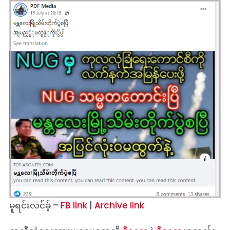
မူရင်းလင်ခ့် –
FB link
|
Archive link