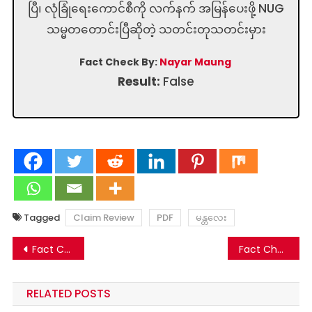
ပြီ၊ လုံခြုံရေးကောင်စီကို လက်နက် အမြန်ပေးဖို့ NUG
သမ္မတတောင်းပြီဆိုတဲ့ သတင်းတုသတင်းမှား
Fact Check By:
Nayar Maung
Result:
False
Tagged
Claim Review
PDF
မန္တလေး
Post
Fact Check: ဗိုလ်ချုပ်မြထွန်းဦးဟာ မိသားစုတွေပါခေါ်ပြီး NUG နဲ့ပူးပေါင်းတယ်ဆိုတဲ့ သတင်းတုသတင်းမှား
Fact Check: PDF တွေ အိမ်မပြန်ရင် နစကထံအပ်နှံမယ်လို့ KNU တာဝန်ရှိသူက ပြောနေတာလား-မဟုတ်ပါ
navigation
RELATED POSTS