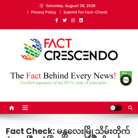
Skip
Saturday, August 08, 2026
to
Privacy Policy
Submit For Fact-Check
content
Fact Crescendo Myanmar
The fact behind every news!
Fact Check: မန္တလေးမြို့သိမ်းတိုက်