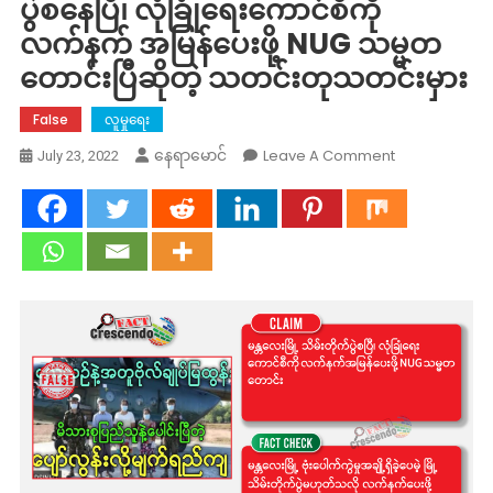
ပွဲစနေပြီ၊ လုံခြုံရေးကောင်စီကို
လက်နက် အမြန်ပေးဖို့ NUG သမ္မတ
တောင်းပြီဆိုတဲ့ သတင်းတုသတင်းမှား
False
လူမှုရေး
On
Leave A Comment
နေရာမောင်
July 23, 2022
Fact
Check:
မန္တလေး
မြို့
သိမ်းတိုက်
ပွဲ
စနေ
ပြီ၊
လုံခြုံရေး
ကောင်စီ
ကို
လက်နက်
အ