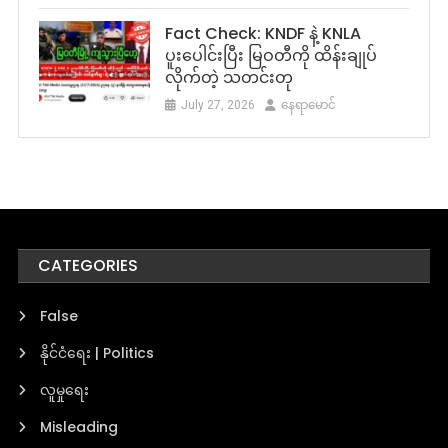
Fact Check: KNDF နဲ့ KNLA
ပူးပေါင်းပြီး မြဝတီကို ထိန်းချုပ်
လိုက်တဲ့ သတင်းတု
July 27, 2026
နေရာမောင်
CATEGORIES
False
နိုင်ငံရေး | Politics
လူမှုရေး
Misleading