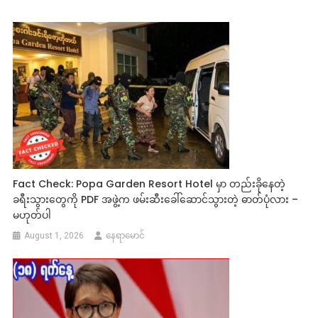
Fact Check: Popa Garden Resort Hotel မှာ တည်းခိုနေတဲ့
ခရီးသွားတွေကို PDF အဖွဲ့က ဖမ်းဆီးခေါ်ဆောင်သွားတဲ့ ဓာတ်ပုံလား –
မဟုတ်ပါ
August 1, 2026
နေရာမောင်