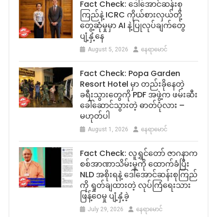
Fact Check: ဒေါ်အောင်ဆန်းစု
ကြည်နဲ့ ICRC ကိုယ်စားလှယ်တို့
တွေ့ဆုံမှုမှာ AI နဲ့ပြုလုပ်ချက်တွေ
ပျံ့နှံ့နေ
August 5, 2026
နေရာမောင်
Fact Check: Popa Garden
Resort Hotel မှာ တည်းခိုနေတဲ့
ခရီးသွားတွေကို PDF အဖွဲ့က ဖမ်းဆီး
ခေါ်ဆောင်သွားတဲ့ ဓာတ်ပုံလား –
မဟုတ်ပါ
August 1, 2026
နေရာမောင်
Fact Check: လူရွှင်တော် ဇာဂနာက
စစ်အာဏာသိမ်းမှုကို ထောက်ခံပြီး
NLD အစိုးရနဲ့ ဒေါ်အောင်ဆန်းစုကြည်
ကို ရှုတ်ချထားတဲ့ လုပ်ကြံရေးသား
ဖြန့်ဝေမှု ပျံ့နှံ့ခဲ့
July 29, 2026
နေရာမောင်