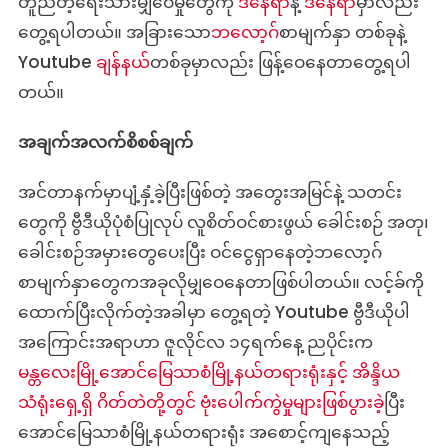
တူညီတဲ့ရေးသားမျှဝေမှုတွေကို
ဒီနေရာ
နဲ့
ဒီနေရာ
မှာလည်း
တွေ့ရပါတယ်။ အခြားသော
ဘလော့ဂ
်စာမျက်နှာ တစ်ခုနဲ့
Youtube
ချန်နယ်
တစ်ခုမှာလည်း ဖြန့်ဝေနေတာတွေ့ရပါ
တယ်။
အချက်အလက်စိစစ်ချက်
အင်တာနက်မှာပျံ့နှံ့ခဲ့ပြီးဖြစ်တဲ့ အတွေးအမြင်နဲ့ သတင်း
တွေကို ဗွီဒီယိုပုံစံပြုလုပ် လူစိတ်ဝင်စားဖွယ် ခေါင်းစဉ် အတု၊
ခေါင်းစဉ်အမှားတွေပေးပြီး ဝင်ငွေရှာနေတဲ့ဘလော့ဂ်
စာမျက်နှာတွေကအခုလိုမျှဝေနေတာဖြစ်ပါတယ်။ လင့်ခ်ကို
ထောက်ပြီးလိုက်တဲ့အခါမှာ တွေ့ရတဲ့ Youtube ဗွီဒီယိုပါ
အကြောင်းအရာဟာ ဇူလိုင်လ ၁၄ရက်နေ့ ညပိုင်းက
မန္တလေးမြို့အောင်မြေသာစံမြို့နယ်တရားရုံးနှင့် အိန္ဒိယ
သံရုံးရှေ့ရှိ ဂိတ်တဲတို့တွင် ဗုံးပေါက်ကွဲမှုများဖြစ်ပွားခ
ဲ့ပြီး
အောင်မြေသာစံမြို့နယ်တရားရုံး အစောင့်ကျနေသည့်