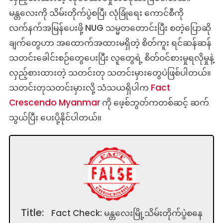
မန္တလေးကို သိမ်းတိုက်ပွဲစပြီ၊ လုံခြုံရေး ကောင်စီကို
လက်နက်အမြန်ပေးဖို့ NUG သမ္မတတောင်းပြီး စတဲ့ပြောဆို
ချက်တွေဟာ အထောက်အထားမရှိတဲ့ စိတ်ကူး ရင်ဆန်ဆန်
သတင်းခေါင်းစဉ်တွေပေးပြီး လူတွေရဲ့ စိတ်ဝင်စားမှုရလိုမှုနဲ့
လှည့်စားထားတဲ့ သတင်းတု သတင်းမှားတွေပဲဖြစ်ပါတယ်။
သတင်းတုသတင်းမှားလို့ သံသယရှိပါက
Fact
Crescendo Myanmar
ကို ဖေ့စ်ဘွတ်ကတစ်ဆင့် ဆက်
သွယ်ပြီး ပေးပို့နိုင်ပါတယ်။
Title:
Fact Check: မန္တလေးမြို့သိမ်းတိုက်ပွဲစနေ