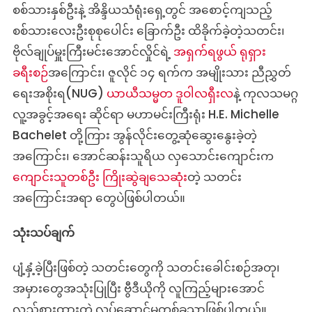
စစ်သားနှစ်ဦးနဲ့ အိန္ဒိယသံရုံးရှေ့တွင် အစောင့်ကျသည့်
စစ်သားလေးဦးစုစုပေါင်း ခြောက်ဦး ထိခိုက်ခဲ့တဲ့သတင်း၊
ဗိုလ်ချုပ်မှူးကြီးမင်းအောင်လှိုင်ရဲ့
အရှက်ရဖွယ် ရုရှား
ခရီးစဉ်
အကြောင်း၊ ဇူလိုင် ၁၄ ရက်က အမျိုးသား ညီညွှတ်
ရေးအစိုးရ(NUG)
ယာယီသမ္မတ ဒူဝါလရှီးလ
နဲ့ ကုလသမဂ္ဂ
လူ့အခွင့်အရေး ဆိုင်ရာ မဟာမင်းကြီးရုံး H.E. Michelle
Bachelet တို့ကြား အွန်လိုင်းတွေ့ဆုံဆွေးနွေးခဲ့တဲ့
အကြောင်း၊ အောင်ဆန်းသူရိယ လှသောင်းကျောင်းက
ကျောင်းသူတစ်ဦး ကြိုးဆွဲချသေဆုံး
တဲ့ သတင်း
အကြောင်းအရာ တွေပဲဖြစ်ပါတယ်။
သုံးသပ်ချက်
ပျံ့နှံ့ခဲ့ပြီးဖြစ်တဲ့ သတင်းတွေကို သတင်းခေါင်းစဉ်အတု၊
အမှားတွေအသုံးပြုပြီး ဗွီဒီယိုကို လူကြည့်များအောင်
လှည့်စားထားတဲ့ လုပ်ဆောင်မှုတစ်ခုသာဖြစ်ပါတယ်။