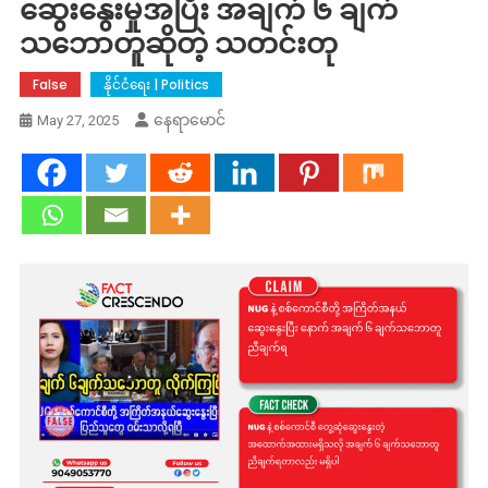
ဆွေးနွေးမှုအပြီး အချက် ၆ ချက်
သဘောတူဆိုတဲ့ သတင်းတု
False
နိုင်ငံရေး | Politics
နေရာမောင်
May 27, 2025