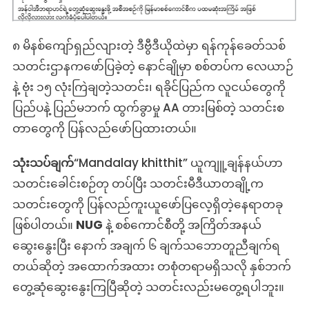
၈ မိနစ်ကျော်ရှည်လျားတဲ့ ဒီဗွီဒီယိုထဲမှာ ရန်ကုန်ခေတ်သစ်
သတင်းဌာနကဖော်ပြခဲ့တဲ့ နောင်ချိုမှာ စစ်တပ်က လေယာဉ်
နဲ့ ဗုံး ၁၅ လုံးကြဲချတဲ့သတင်း၊ ရခိုင်ပြည်က လူငယ်တွေကို
ပြည်ပနဲ့ ပြည်မဘက် ထွက်ခွာမှု AA တားမြစ်တဲ့ သတင်းစ
တာတွေကို ပြန်လည်ဖော်ပြထားတယ်။
သုံးသပ်ချက်
“Mandalay khitthit” ယူကျူ့ချန်နယ်ဟာ
သတင်းခေါင်းစဉ်တု တပ်ပြီး သတင်းမီဒီယာတချို့က
သတင်းတွေကို ပြန်လည်ကူးယူဖော်ပြလေ့ရှိတဲ့နေရာတခု
ဖြစ်ပါတယ်။
NUG
နဲ့ စစ်ကောင်စီတို့ အကြိတ်အနယ်
ဆွေးနွေးပြီး နောက် အချက် ၆ ချက်သဘောတူညီချက်ရ
တယ်ဆိုတဲ့ အထောက်အထား တစုံတရာမရှိသလို နှစ်ဘက်
တွေ့ဆုံဆွေး‌နွေးကြပြီဆိုတဲ့ သတင်းလည်းမတွေ့ရပါဘူး။