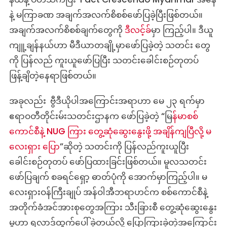
နဲ့ မကြာခဏ အချက်အလက်စိစစ်ဖော်ပြခဲ့ပြီးဖြစ်တယ်။
အချက်အလက်စိစစ်ချက်တွေကို
ဒီလင့်ခ်
မှာ ကြည့်ပါ။ ဒီယူ
ကျူ့ချန်နယ်ဟာ မီဒီယာတချို့မှာဖော်ပြခဲ့တဲ့ သတင်း တွေ
ကို ပြန်လည် ကူးယူ‌ဖော်ပြပြီး သတင်းခေါင်းစဉ်တုတပ်
ဖြန့်ချိတဲ့နေရာဖြစ်တယ်။
အခုလည်း ဗွီဒီယိုပါအကြောင်းအရာဟာ မေ ၂၃ ရက်မှာ
ဧရာဝတီတိုင်းမ်းသတင်းဌာနက ဖော်ပြခဲ့တဲ့ “မ
ြန်မာစစ်
ကောင်စီနဲ့ NUG ကြား တွေ့ဆုံဆွေးနွေးဖို့ အချိန်ကျပြီလို့ မ
လေးရှား ပြော
”ဆိုတဲ့ သတင်းကို ပြန်လည်ကူးယူပြီး
ခေါင်းစဉ်တုတပ် ဖော်ပြထားခြင်းဖြစ်တယ်။ မူလသတင်း
ဖော်ပြချက် စခရင်ရှော့ ဓာတ်ပုံကို အောက်မှာကြည့်ပါ။ မ
လေးရှားဝန်ကြီးချုပ် အန်ဝါအီဘရာဟင်က စစ်ကောင်စီနဲ့
အတိုက်ခံအင်အားစုတွေအကြား သီးခြားစီ တွေ့ဆုံဆွေးနွေး
မှုဟာ ရလာဒ်ထွက်ပေါ်ခဲ့တယ်လို့ ပြောကြားခဲ့တဲ့အကြောင်း