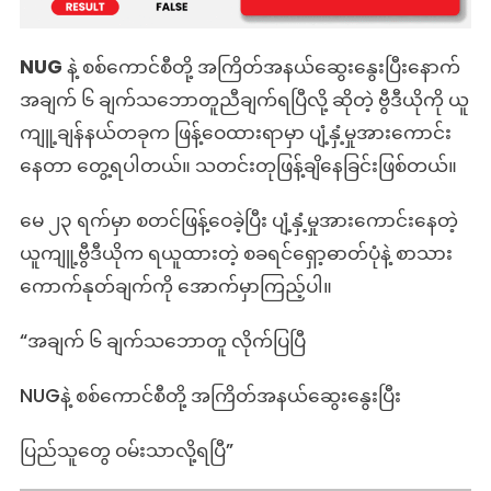
NUG
နဲ့ စစ်ကောင်စီတို့ အကြိတ်အနယ်ဆွေးနွေးပြီးနောက်
အချက် ၆ ချက်သဘောတူညီချက်ရပြီလို့ ဆိုတဲ့ ဗွီဒီယိုကို ယူ
ကျူ့ချန်နယ်တခုက ဖြန့်ဝေထားရာမှာ ပျံ့နှံ့မှုအားကောင်း
နေတာ တွေ့ရပါတယ်။ သတင်းတုဖြန့်ချိနေခြင်းဖြစ်တယ်။
မေ ၂၃ ရက်မှာ စတင်ဖြန့်ဝေခဲ့ပြီး ပျံ့နှံ့မှုအားကောင်းနေတဲ့
ယူကျူ့ဗွီဒီယိုက ရယူထားတဲ့ စခရင်ရှော့ဓာတ်ပုံနဲ့ စာသား
ကောက်နုတ်ချက်ကို အောက်မှာကြည့်ပါ။
“အချက် ၆ ချက်သဘောတူ လိုက်ပြပြီ
NUGနဲ့ စစ်ကောင်စီတို့ အကြိတ်အနယ်ဆွေးနွေးပြီး
ပြည်သူတွေ ဝမ်းသာလို့ရပြီ”