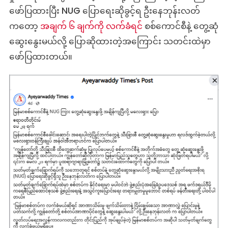
ဖော်ပြထားပြီး NUG ပြောရေးဆိုခွင့်ရ ဦးနေဘုန်းလတ်
ကတော့
အချက် ၆ ချက်ကို လက်ခံရင
် စစ်ကောင်စီနဲ့ တွေ့ဆုံ
ဆွေးနွေးမယ်လို့ ပြောဆိုထားတဲ့အကြောင်း သတင်းထဲမှာ
ဖော်ပြထားတယ်။