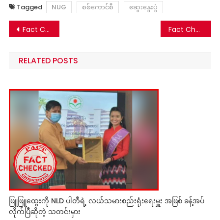
Tagged
NUG
စစ်ကောင်စီ
ဆွေးနွေးပွဲ
Post
Fact Check: စစ်ကောင်စီကို အာဆီယံကထုတ်ပယ်တဲ့ သတင်းတု
Fact Check: စစ်အာဏာရှင်ဟောင်း ဦးသန်းရွှေ သေဆုံးတဲ့ သတင်းတု
navigation
RELATED POSTS
ဖြူဖြူထွေးကို NLD ပါတီရဲ့ လယ်သမားစည်းရုံးရေးမှူး အဖြစ် ခန့်အပ်
လိုက်ပြီဆိုတဲ့ သတင်းမှား