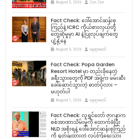
August 5, 2026
Zun Zee
Fact Check: ဒေါ်အောင်ဆန်းစု
ကြည်နဲ့ ICRC ကိုယ်စားလှယ်တို့
တွေ့ဆုံမှုမှာ AI နဲ့ပြုလုပ်ချက်တွေ
ပျံ့နှံ့နေ
August 5, 2026
နေရာမောင်
Fact Check: Popa Garden
Resort Hotel မှာ တည်းခိုနေတဲ့
ခရီးသွားတွေကို PDF အဖွဲ့က ဖမ်းဆီး
ခေါ်ဆောင်သွားတဲ့ ဓာတ်ပုံလား –
မဟုတ်ပါ
August 1, 2026
နေရာမောင်
Fact Check: လူရွှင်တော် ဇာဂနာက
စစ်အာဏာသိမ်းမှုကို ထောက်ခံပြီး
NLD အစိုးရနဲ့ ဒေါ်အောင်ဆန်းစုကြည်
ကို ရှုတ်ချထားတဲ့ လုပ်ကြံရေးသား