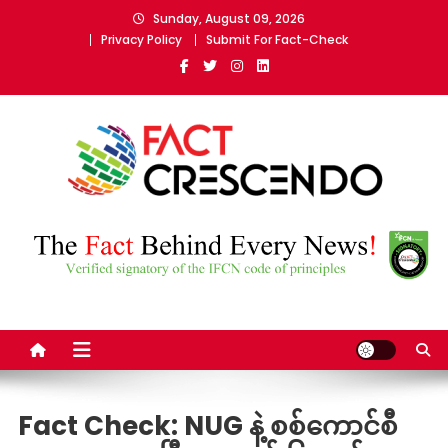
Skip
Sunday, August 09, 2026
to
Privacy Policy
Submit For Fact-Check
content
Fact Crescendo Myanmar
The fact behind every news!
Fact Check: NUG နဲ့ စစ်ကောင်စီ