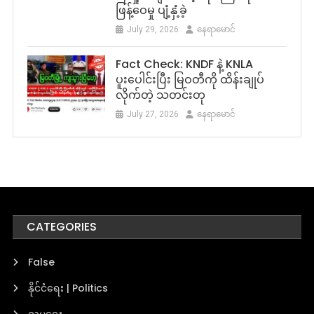
ဖြန့်ဝေမှု ပျံ့နှံ့ခဲ့
July 29, 2026
နေရာမောင်
Fact Check: KNDF နဲ့ KNLA
ပူးပေါင်းပြီး မြဝတီကို ထိန်းချုပ်
လိုက်တဲ့ သတင်းတု
July 27, 2026
နေရာမောင်
CATEGORIES
False
နိုင်ငံရေး | Politics
လူမှုရေး