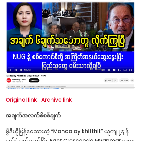
Original link
|
Archive link
အချက်အလက်စိစစ်ချက်
ဗွီဒီယိုဖြန့်ဝေထားတဲ့ “Mandalay khitthit” ယူကျူ့ချန်
နယ်နဲ့ ပတ်သက်ပြီး Fact Crescendo Myanmar အနေ