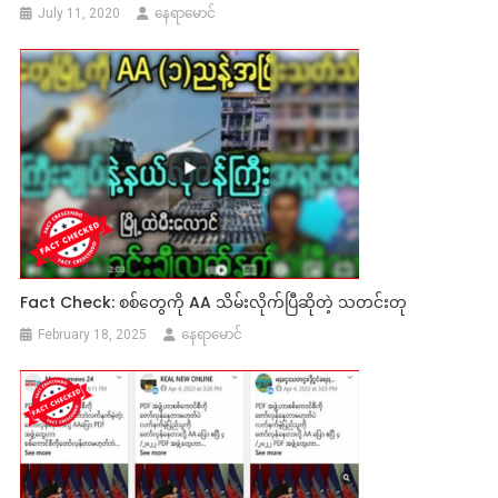
July 11, 2020
နေရာမောင်
Fact Check: စစ်တွေကို AA သိမ်းလိုက်ပြီဆိုတဲ့ သတင်းတု
February 18, 2025
နေရာမောင်