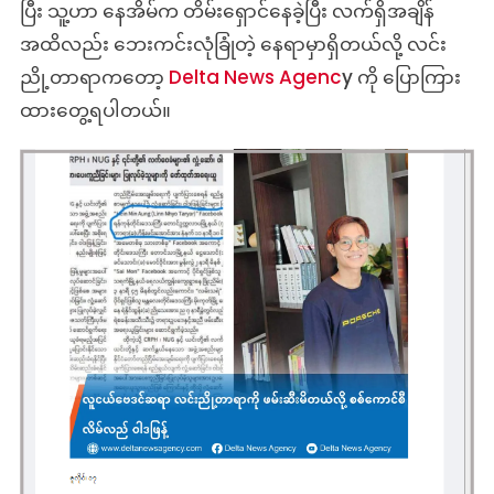
ပြီး သူ့ဟာ ‌နေအိမ်က တိမ်းရှောင်နေခဲ့ပြီး လက်ရှိအချိန်
အထိလည်း ဘေးကင်းလုံခြုံတဲ့ နေရာမှာရှိတယ်လို့ လင်း
ညို့တာရာကတော့
Delta News Agenc
y ကို ပြောကြား
ထားတွေ့ရပါတယ်။