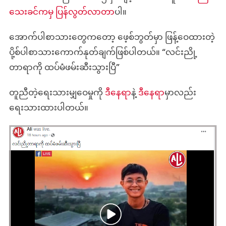
သေးခင်ကမှ ပြန်လွတ်လာတာ
ပါ။
အောက်ပါစာသားတွေကတော့ ဖေ့စ်ဘွတ်မှာ ဖြန့်ဝေထားတဲ့
ပို့စ်ပါစာသားကောက်နုတ်ချက်ဖြစ်ပါတယ်။ “လင်းညို့
တာရာကို ထပ်မံဖမ်းဆီးသွားပြီ”
တူညီတဲ့ရေးသားမျှဝေမှုကို
ဒီနေရာ
နဲ့
ဒီနေရာ
မှာလည်း
ရေးသားထားပါတယ်။