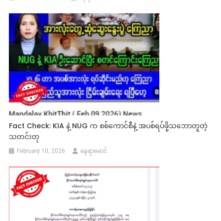
Fact Check: KIA နဲ့ NUG က စစ်ကောင်စီနဲ့ အပစ်ရပ်ဖို့သဘောတူတဲ့
သတင်းတု
February 10, 2026
နေရာမောင်