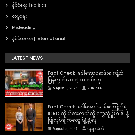
နိုင်ငံရေး | Politics
လူမှုရေး
Misleading
နိုင်ငံတကာ၊ | International
LATEST NEWS
Fact Check: ဒေါ်အောင်ဆန်းစုကြည်
ပြန်လွတ်လာတဲ့ သတင်းတု
August 5, 2026
Zun Zee
Fact Check: ဒေါ်အောင်ဆန်းစုကြည်နဲ့
ICRC ကိုယ်စားလှယ်တို့ တွေ့ဆုံမှုမှာ AI နဲ့
ပြုလုပ်ချက်တွေ ပျံ့နှံ့နေ
August 5, 2026
နေရာမောင်