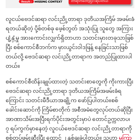
သတင်း
မှား
လူငယ်ဗေဒင်ဆရာ လင်းညို့တာရာ ဒုတိယအကြိမ် အဖမ်းခံ
ရတယ်ဆိုတဲ့ ပို့စ်တစ်ခု ဖေ့စ်ဘွတ် အသုံးပြု သူတွေ အကြား
ပျံ့နှံ့မှု အားကောင်းလျှက်ရှိတာဟာ သတင်းမှားတခုသာဖြစ်
ပြီး စစ်ကောင်စီဘက်က မှားယွင်းဝါဒဖြန့် နေခြင်းသာဖြစ်
တယ်လို့ ဗေဒင်ဆရာ လင်းညို့တာရာက အတည်ပြုထားပါ
တယ်။
စစ်ကောင်စီထိန်းချုပ်ထားတဲ့ သတင်းစာတွေကို ကိုးကားပြီး
ဗေဒင်ဆရာ လင်းညို့တာရာ ဒုတိယအကြိမ်အဖမ်းခံရ
ကြောင်း သတင်းမီဒီယာအချို့က ဖော်ပြပါတယ်။စစ်
ခေါင်းဆောင်ကို ကြိမ်စာတိုက် အစီအမံတွေလုပ်တယ်ဆိုပြီး
အာဏာသိမ်းအပြီးရက်ပိုင်းအတွင်းမှာပဲ တောင်ဥက္ကလာပ၊
၇ ရပ်ကွက်မှာနေတဲ့ လူငယ်ဗေဒင်ဆရာ လင်းညို့တာရာကို
စစ်တပ်ဖမ်းဆီးပြီး ထောင် ၂ နှစ်ချခဲ့ပါတယ်။ သူဟာ
မကြာ