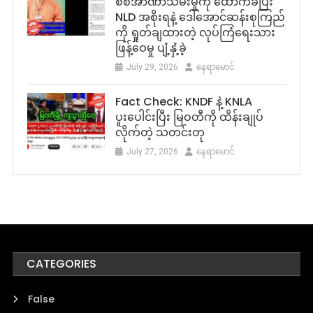
စစ်အာဏာသိမ်းမှုကို ထောက်ခံပြီး
NLD အစိုးရနဲ့ ဒေါ်အောင်ဆန်းစုကြည်
ကို ရှုတ်ချထားတဲ့ လုပ်ကြံရေးသား
ဖြန့်ဝေမှု ပျံ့နှံ့ခဲ့
July 29, 2026
နေရာမောင်
Fact Check: KNDF နဲ့ KNLA
ပူးပေါင်းပြီး မြဝတီကို ထိန်းချုပ်
လိုက်တဲ့ သတင်းတု
July 27, 2026
နေရာမောင်
CATEGORIES
False