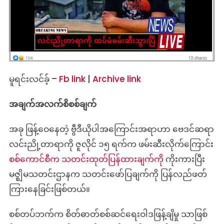
မူရင်းလင်ခ့် –
Fb link
|
Archive link
အချက်အလက်စိစစ်ချက်
အခု ဖြန့်ဝေနေတဲ့ ဗွီဒီယိုပါအကြောင်းအရာဟာ ဗေဒင်ဆရာ
လင်းညို့တာရာကို ဇူလိုင် ၁၅ ရက်က ဖမ်းဆီးလိုက်ကြောင်း
စစ်ကောင်စီက သတင်းထုတ်ပြန်ထားချက်ကို
ကိုးကားပြီး
မဇ္ဈိမသတင်းဌာနက သတင်းဖော်ပြချက်ကို ပြန်လည်ဖတ်
ကြားနေခြင်းဖြစ်တယ်။
စစ်တပ်ဘက်က စိတ်ဓာတ်စစ်ဆင်ရေးဝါဒဖြန့်ချိမှု သာဖြစ်