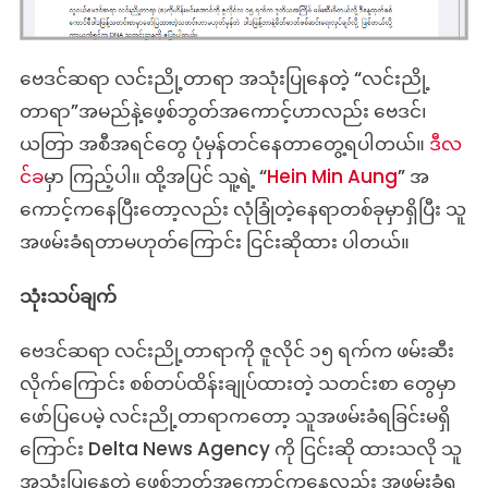
‌ဗေဒင်ဆရာ လင်းညို့တာရာ အသုံးပြုနေတဲ့ “လင်းညို့
တာရာ”အမည်နဲ့ဖေ့စ်ဘွတ်အကောင့်ဟာလည်း ဗေဒင်၊
ယတြာ အစီအရင်တွေ ပုံမှန်တင်နေတာတွေ့ရပါတယ်။
ဒီလ
င်ခ
့်မှာ ကြည့်ပါ။ ထို့အပြင် သူ့ရဲ့ “
Hein Min Aung
” အ
ကောင့်ကနေပြီးတော့လည်း လုံခြုံတဲ့နေရာတစ်ခုမှာရှိပြီး သူ
အဖမ်းခံရတာမဟုတ်ကြောင်း ငြင်းဆိုထား ပါတယ်။
သုံးသပ်ချက်
ဗေဒင်ဆရာ လင်းညို့တာရာကို ဇူလိုင် ၁၅ ရက်က ဖမ်းဆီး
လိုက်ကြောင်း စစ်တပ်ထိန်းချုပ်ထားတဲ့ သတင်းစာ တွေမှာ
ဖော်ပြပေမဲ့ လင်းညို့တာရာကတော့ သူအဖမ်းခံရခြင်းမရှိ
ကြောင်း Delta News Agency ကို ငြင်းဆို ထားသလို သူ
အသုံးပြုနေတဲ့ ဖေ့စ်ဘွတ်အကောင့်ကနေလည်း အဖမ်းခံရ