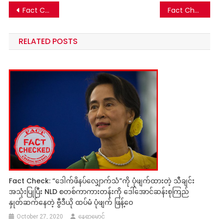
Post
Fact Check: နေပြည်တော်ကောင်စီရုံး PDF ဝင်စီး၊ ဗိုလ်ချုပ် ၅ ဦးပစ်သတ်ခံရတဲ့ သတင်းတု
Fact Check: အာဇာနည်နေ့ ဗုံးပေါက်ကွဲမှု လူ ၈၀ ကျော်သေဆုံးတဲ့ သတင်းတု
navigation
RELATED POSTS
Fact Check: “ဒေါက်ဖိနပ်လျှောက်သံ”ကို ပုံဖျက်ထားတဲ့ သီချင်း
အသုံးပြုပြီး NLD စတစ်ကာကားတန်းကို ဒေါ်အောင်ဆန်းစုကြည်
နှုတ်ဆက်နေတဲ့ ဗွီဒီယို ထပ်မံ ပုံဖျက် ဖြန့်ဝေ
October 27, 2020
နေရာမောင်