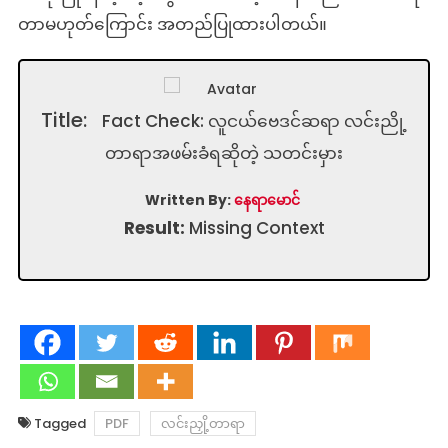
တာမဟုတ်ကြောင်း အတည်ပြုထားပါတယ်။
Title:
Fact Check: လူငယ်ဗေဒင်ဆရာ လင်းညို့
တာရာအဖမ်းခံရဆိုတဲ့ သတင်းမှား
Written By:
နေရာမောင်
Result:
Missing Context
Tagged
PDF
လင်းညှို့တာရာ