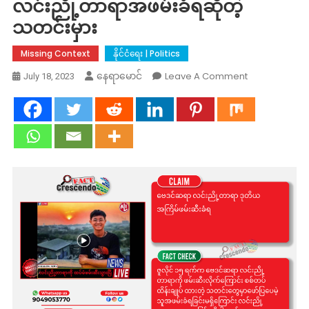
လင်းညို့တာရာအဖမ်းခံရဆိုတဲ့
သတင်းမှား
Missing Context
နိုင်ငံရေး | Politics
On
Leave A Comment
နေရာမောင်
July 18, 2023
Fact
Check:
လူငယ်
ဗေဒင်
ဆရာ
လင်း
ညို့
တာရာ
အ
ဖမ်း
ခံ
ရ
ဆို
တဲ့