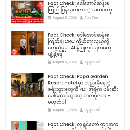
Fact Check: ဒေါ်အောင်ဆန်းစု
ကြည် ပြန်လွတ်လာတဲ့ သတင်းတု
August 5, 2026
Zun Zee
Fact Check: ဒေါ်အောင်ဆန်းစု
ကြည်နဲ့ ICRC ကိုယ်စားလှယ်တို့
တွေ့ဆုံမှုမှာ AI နဲ့ပြုလုပ်ချက်တွေ
ပျံ့နှံ့နေ
August 5, 2026
နေရာမောင်
Fact Check: Popa Garden
Resort Hotel မှာ တည်းခိုနေတဲ့
ခရီးသွားတွေကို PDF အဖွဲ့က ဖမ်းဆီး
ခေါ်ဆောင်သွားတဲ့ ဓာတ်ပုံလား –
မဟုတ်ပါ
August 1, 2026
နေရာမောင်
Fact Check: လူရွှင်တော် ဇာဂနာက