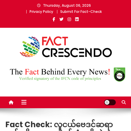
Skip
Thursday, August 06, 2026
to
Privacy Policy
Submit For Fact-Check
content
Fact Crescendo Myanmar
The fact behind every news!
Fact Check: လူငယ်ဗေဒင်ဆရာ